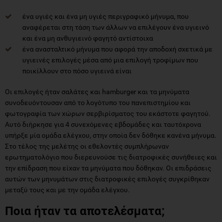
ένα υγιές και ένα μη υγιές περιγραφικό μήνυμα, που
αναφέρεται στη τάση των άλλων να επιλέγουν ένα υγιεινό
και ένα μη ανθυγιεινό φαγητό αντίστοιχα
ένα ανασταλτικό μήνυμα που αφορά την αποδοχή σχετικά με
υγιεινές επιλογές μέσα από μια επιλογή τροφίμων που
ποικίλλουν στο πόσο υγιεινά είναι
Οι επιλογές ήταν σαλάτες και hamburger και τα μηνύματα
συνοδευόντουσαν από το λογότυπο του πανεπιστημίου και
φωτογραφία των χώρων σερβιρίσματος του εκάστοτε φαγητού.
Αυτό διήρκησε για 4 συνεχόμενες εβδομάδες και ταυτόχρονα
υπήρξε μία ομάδα ελέγχου, στην οποία δεν δόθηκε κανένα μήνυμα.
Στο τέλος της μελέτης οι εθελοντές συμπλήρωναν
ερωτηματολόγιο που διερευνούσε τις διατροφικές συνήθειες και
την επίδραση που είχαν τα μηνύματα που δόθηκαν. Οι επιδράσεις
αυτών των μηνυμάτων στις διατροφικές επιλογές συγκρίθηκαν
μεταξύ τους και με την ομάδα ελέγχου.
Ποια ήταν τα αποτελέσματα;