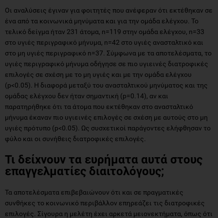
Οι αναλύσεις έγιναν για φοιτητές που ανέφεραν ότι εκτέθηκαν σε
ένα από τα κοινωνικά μηνύματα και για την ομάδα ελέγχου. Το
τελικό δείγμα ήταν 231 άτομα, n=119 στην ομάδα ελέγχου, n=33
στο υγιές περιγραφικό μήνυμα, n=42 στο υγιές ανασταλτικό και
στο μη υγιές περιγραφικό n=37. Σύμφωνα με τα αποτελέσματα, το
υγιές περιγραφικό μήνυμα οδήγησε σε πιο υγιεινές διατροφικές
επιλογές σε σχέση με το μη υγιές και με την ομάδα ελέγχου
(p<0.05). Η διαφορά μεταξύ του ανασταλτικού μηνύματος και της
ομάδας ελέγχου δεν ήταν σημαντική (p=0.14), αν και
παρατηρήθηκε ότι τα άτομα που εκτέθηκαν στο ανασταλτικό
μήνυμα έκαναν πιο υγιεινές επιλογές σε σχέση με αυτούς στο μη
υγιές πρότυπο (p<0.05). Ως συσχετικοί παράγοντες ελήφθησαν το
φύλο και οι συνήθεις διατροφικές επιλογές.
Τι δείχνουν τα ευρήματα αυτά στους
επαγγελματίες διαιτολόγους;
Τα αποτελέσματα επιβεβαιώνουν ότι και σε πραγματικές
συνθήκες το κοινωνικό περιβάλλον επηρεάζει τις διατροφικές
επιλογές. Σίγουρα η μελέτη έχει αρκετά μειονεκτήματα, όπως ότι