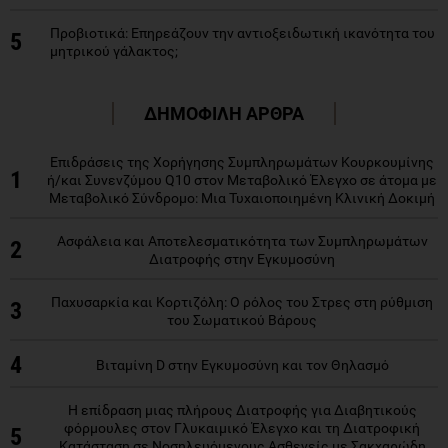
Προβιοτικά: Επηρεάζουν την αντιοξειδωτική ικανότητα του
5
μητρικού γάλακτος;
ΔΗΜΟΦΙΛΗ ΑΡΘΡΑ
Επιδράσεις της Χορήγησης Συμπληρωμάτων Κουρκουμίνης
1
ή/και Συνενζύμου Q10 στον Μεταβολικό Έλεγχο σε άτομα με
Μεταβολικό Σύνδρομο: Μια Τυχαιοποιημένη Κλινική Δοκιμή
Ασφάλεια και Αποτελεσματικότητα των Συμπληρωμάτων
2
Διατροφής στην Εγκυμοσύνη
Παχυσαρκία και Κορτιζόλη: Ο ρόλος του Στρες στη ρύθμιση
3
του Σωματικού Βάρους
4
Βιταμίνη D στην Εγκυμοσύνη και τον Θηλασμό
Η επίδραση μιας πλήρους Διατροφής για Διαβητικούς
φόρμουλες στον Γλυκαιμικό Έλεγχο και τη Διατροφική
5
Κατάσταση σε Νοσηλευόμενους Ασθενείς με Σακχαρώδη