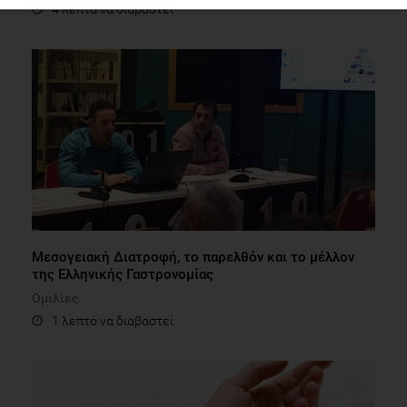
4 λεπτά να διαβαστεί
Μεσογειακή Διατροφή, το παρελθόν και το μέλλον
της Ελληνικής Γαστρονομίας
Ομιλίες
1 λεπτό να διαβαστεί