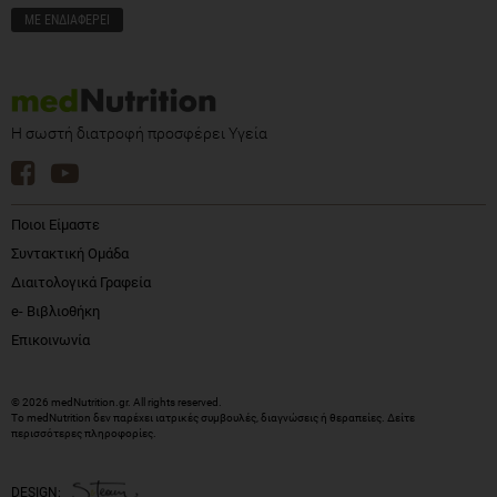
Η σωστή διατροφή προσφέρει Υγεία
Ποιοι Είμαστε
Συντακτική Ομάδα
Διαιτολογικά Γραφεία
e- Βιβλιοθήκη
Επικοινωνία
© 2026 medNutrition.gr. All rights reserved.
Το medNutrition δεν παρέχει ιατρικές συμβουλές, διαγνώσεις ή θεραπείες.
Δείτε
περισσότερες πληροφορίες
.
DESIGN: