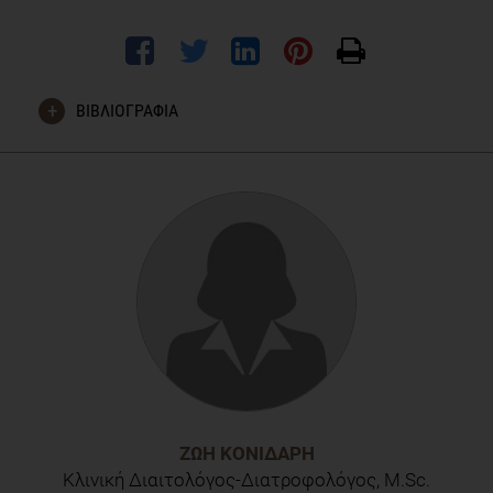
ΒΙΒΛΙΟΓΡΑΦΙΑ
Esmaeili Shahmirzadi F, Ghavamzadeh S, Zamani T. The
effect of conjugated linoleic acid supplementation on body
composition, serum insulin and leptin in obese adults. Arch
Iran Med. 2019;22(5):255–261.
ΖΩΉ ΚΟΝΙΔΆΡΗ
Κλινική Διαιτολόγος-Διατροφολόγος, M.Sc.