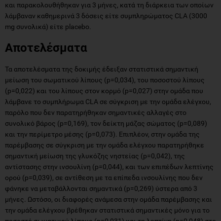
και παρακολουθήθηκαν για 3 μήνες, κατά τη διάρκεια των οποίων
λάμβαναν καθημερινά 3 δόσεις είτε συμπληρώματος CLA (3000
mg συνολικά) είτε placebo.
Αποτελέσματα
Τα αποτελέσματα της δοκιμής έδειξαν στατιστικά σημαντική
μείωση του σωματικού λίπους (p=0,034), του ποσοστού λίπους
(p=0,022) και του λίπους στον κορμό (p=0,027) στην ομάδα που
λάμβανε το συμπλήρωμα CLA σε σύγκριση με την ομάδα ελέγχου,
παρόλο που δεν παρατηρήθηκαν σημαντικές αλλαγές στο
συνολικό βάρος (p=0,169), τον δείκτη μάζας σώματος (p=0,089)
και την περίμετρο μέσης (p=0,073). Επιπλέον, στην ομάδα της
παρέμβασης σε σύγκριση με την ομάδα ελέγχου παρατηρήθηκε
σημαντική μείωση της γλυκόζης νηστείας (p=0,042), της
αντίστασης στην ινσουλίνη (p=0,044), και των επιπέδων λεπτίνης
ορού (p=0,039), σε αντίθεση με τα επίπεδα ινσουλίνης που δεν
φάνηκε να μεταβάλλονται σημαντικά (p=0,269) ύστερα από 3
μήνες. Ωστόσο, οι διαφορές ανάμεσα στην ομάδα παρέμβασης και
την ομάδα ελέγχου βρέθηκαν στατιστικά σημαντικές μόνο για το
ποσοστό σωματικού λίπους (p=0,031) και τη λεπτίνη (p=0,048) στο