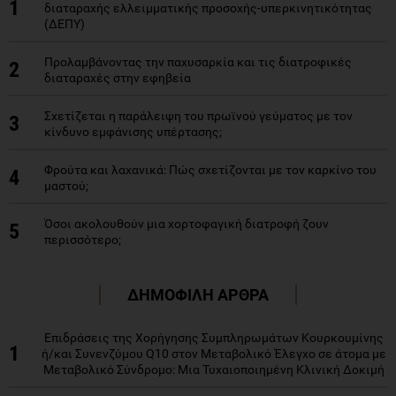
1
διαταραχής ελλειμματικής προσοχής-υπερκινητικότητας
(ΔΕΠΥ)
Προλαμβάνοντας την παχυσαρκία και τις διατροφικές
2
διαταραχές στην εφηβεία
Σχετίζεται η παράλειψη του πρωϊνού γεύματος με τον
3
κίνδυνο εμφάνισης υπέρτασης;
Φρούτα και λαχανικά: Πώς σχετίζονται με τον καρκίνο του
4
μαστού;
Όσοι ακολουθούν μια χορτοφαγική διατροφή ζουν
5
περισσότερο;
ΔΗΜΟΦΙΛΗ ΑΡΘΡΑ
Επιδράσεις της Χορήγησης Συμπληρωμάτων Κουρκουμίνης
1
ή/και Συνενζύμου Q10 στον Μεταβολικό Έλεγχο σε άτομα με
Μεταβολικό Σύνδρομο: Μια Τυχαιοποιημένη Κλινική Δοκιμή