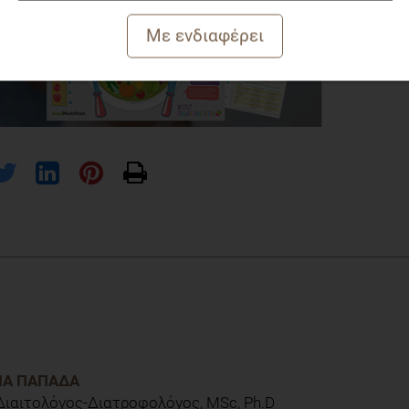
itre, I.; Buscemi, S.; Frea, S.; Ghigo, E.; Bo, S. Mediterranean Diet and
Proof-of-Concept Study. Nutrients 2021,13,1721. https://doi.org/
ΊΑ ΠΑΠΑΔΆ
 Διαιτολόγος-Διατροφολόγος, MSc, Ph.D