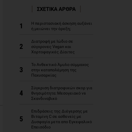
ΣΧΕΤΙΚΑ ΑΡΘΡΑ
Η περιστασιακή άσκηση αυξάνει
1
ή μειώνει την όρεξη;
Διατροφή με Ιώδιο σε
2
σύγχρονες Vegan και
Xορτοφαγικές Δίαιτες
Το Ανθεκτικό Άμυλο σύμμαχος
3
στην καταπολέμηση της
Παχυσαρκίας
Σύγκριση διατροφικών σκορ για
4
θνησιμότητα: Μεσογειακό vs
Σκανδιναβικό
Επιδράσεις της Διέγερσης με
Βιταμίνη C σε ασθενείς με
5
Δυσφαγία μετα απο Εγκεφαλικό
Επεισόδιο