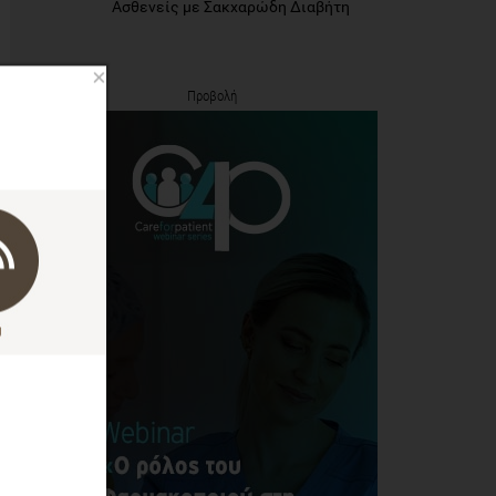
Ασθενείς με Σακχαρώδη Διαβήτη
×
Προβολή