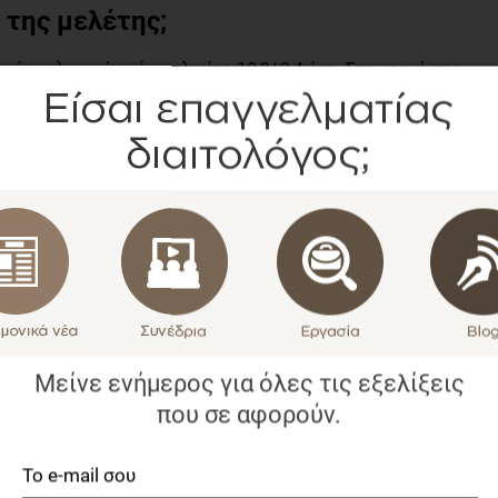
 της μελέτης;
ρίτσια) με μέσο όρο ηλικίας 10,2±3,4 έτη. Στην αρχή της
η ισορροπημένη ως προς τα μακροθρεπτικά συστατικά.
 συμμόρφωση των παιδιών με τις διαιτητικές
αιδιών πληρούσαν τις ανάγκες σε πρόσληψη λιπαρών
νώ το 67% και 49% πληρούσαν τις ανάγκες σε
. Τα παιδιά με κοιλιοκάκη μείωσαν την κατανάλωση
οφίμων, αύξησαν την πρόσληψη φρούτων και λαχανικών
 λιπαρών και της ζάχαρης. Επιπλέον, το 92% των
λειτουργία συμπεριλαμβανομένης της απουσίας σκληρών
ιότητα κατά την έναρξη της μελέτης.
ον επαγγελματία διαιτολόγο;
Μείνε ενήμερος για όλες τις εξελίξεις
ημένο διαιτολόγο είναι σε θέση να βελτιώσει τις
ιτουργία σε παιδιά με κοιλιοκάκη.
που σε αφορούν.