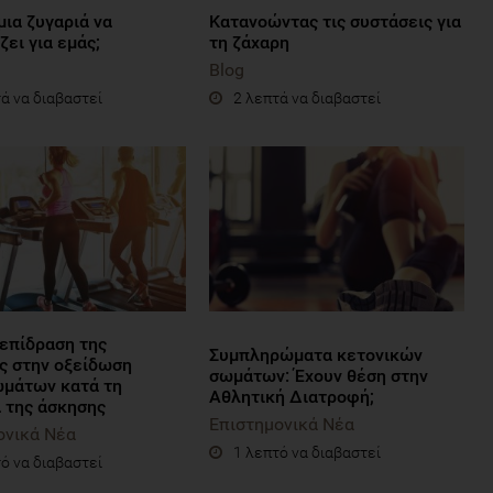
ια ζυγαριά να
Κατανοώντας τις συστάσεις για
ει για εμάς;
τη ζάχαρη
Blog
ά να διαβαστεί
2 λεπτά να διαβαστεί
 επίδραση της
Συμπληρώματα κετονικών
ς στην οξείδωση
σωμάτων: Έχουν θέση στην
μάτων κατά τη
Αθλητική Διατροφή;
α της άσκησης
Επιστημονικά Νέα
ονικά Νέα
1 λεπτό να διαβαστεί
ό να διαβαστεί