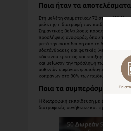
Ποια ήταν τα αποτελέσματα
Στη μελέτη συμμετείχαν 72 άτομα (58,3% κο
μελέτης η διατροφή των παιδιών φάνηκε μ
Σημαντικές βελτιώσεις παρατηρήθηκαν στη
προσλήψεις αναφοράς, όπου το 50% των π
μετά την εκπαίδευση από το διαιτολόγο, ε
υδατάνθρακες και φυτικές ίνες αντίστοιχα
κόκκινου κρέατος και επεξεργασμένων τρ
και μείωσαν την πρόσληψη των κορεσμένων
ασθενών εμφάνισε φυσιολογική εντερική 
κοπράνων στο 80% των παιδιών με δυσκοιλ
Ποια τα συμπεράσματα για τ
Η διατροφική εκπαίδευση με έναν πιστοποι
διατροφικές συνήθειες και την εντερική λε