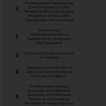
Συμπληρωμάτων Κουρκουμίνης
ή/και Συνενζύμου Q10 στον
1
Μεταβολικό Έλεγχο σε άτομα με
Μεταβολικό Σύνδρομο: Μια
Τυχαιοποιημένη Κλινική Δοκιμή
Ασφάλεια και
Αποτελεσματικότητα των
2
Συμπληρωμάτων Διατροφής
στην Εγκυμοσύνη
Βιταμίνη D στην Εγκυμοσύνη και
3
τον Θηλασμό
Παχυσαρκία και Κορτιζόλη: Ο
4
ρόλος του Στρες στη ρύθμιση
του Σωματικού Βάρους
Η επίδραση μιας πλήρους
Διατροφής για Διαβητικούς
φόρμουλες στον Γλυκαιμικό
5
Έλεγχο και τη Διατροφική
Κατάσταση σε Νοσηλευόμενους