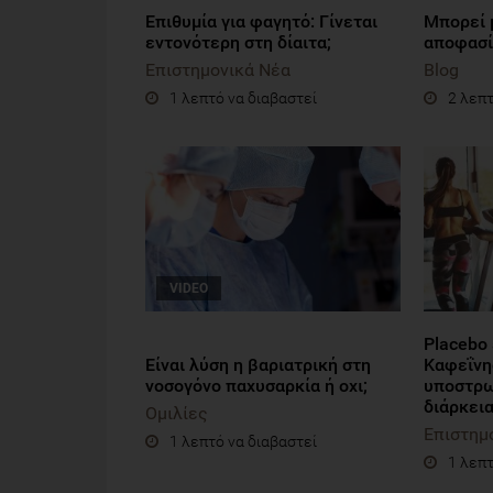
Επιθυμία για φαγητό: Γίνεται
Μπορεί μ
εντονότερη στη δίαιτα;
αποφασίζ
Επιστημονικά Νέα
Blog
1 λεπτό να διαβαστεί
2 λεπτ
VIDEO
Placebo
Είναι λύση η βαριατρική στη
Καφεΐνη
νοσογόνο παχυσαρκία ή οχι;
υποστρω
διάρκει
Ομιλίες
Επιστημ
1 λεπτό να διαβαστεί
1 λεπτ