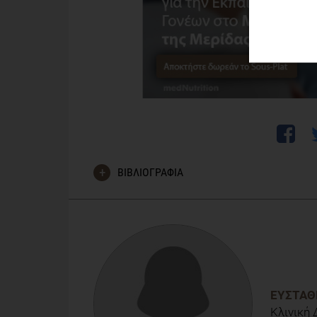
ΒΙΒΛΙΟΓΡΑΦΙΑ
Ponzo,V.;Pellegrini,M.; D’Eusebio, C.; Bioletto, F.; Go
SARS-COV-2 Infection: Is There Any Association? A 
10.3390/nu13051721
ΕΥΣΤΑΘ
Κλινική