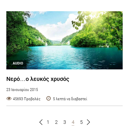
AUDIO
Νερό…ο λευκός χρυσός
23 Ιανουαρίου 2015
45693 Προβολές
5 λεπτά να διαβαστεί
1
2
3
4
5