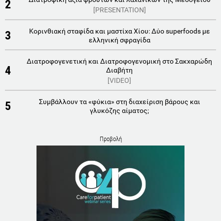
2
[PRESENTATION]
Κορινθιακή σταφίδα και μαστίχα Χίου: Δύο superfoods με
3
ελληνική σφραγίδα
Διατροφογενετική και Διατροφογενομική στο Σακχαρώδη
4
Διαβήτη
[VIDEO]
Συμβάλλουν τα «φύκια» στη διαχείριση βάρους και
5
γλυκόζης αίματος;
Προβολή