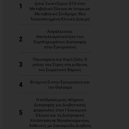
ή/και Συνενζύμου Q10 στον
1
Μεταβολικό Έλεγχο σε άτομα με
Μεταβολικό Σύνδρομο: Μια
Τυχαιοποιημένη Κλινική Δοκιμή
Ασφάλεια και
Αποτελεσματικότητα των
2
Συμπληρωμάτων Διατροφής
στην Εγκυμοσύνη
Παχυσαρκία και Κορτιζόλη: Ο
3
ρόλος του Στρες στη ρύθμιση
του Σωματικού Βάρους
Βιταμίνη D στην Εγκυμοσύνη και
4
τον Θηλασμό
Η επίδραση μιας πλήρους
Διατροφής για Διαβητικούς
φόρμουλες στον Γλυκαιμικό
5
Έλεγχο και τη Διατροφική
Κατάσταση σε Νοσηλευόμενους
Ασθενείς με Σακχαρώδη Διαβήτη