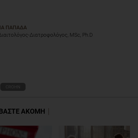
ve Cohort Studies." Gut 69.9 (2020): 1637-644.
ΊΑ ΠΑΠΑΔΆ
 Διαιτολόγος-Διατροφολόγος, MSc, Ph.D
CROHN
ΒΑΣΤΕ ΑΚΟΜΗ