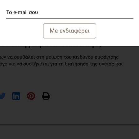
ης νόσου Crohn αλλά όχι ελκώδους κολίτιδας. Αυτές οι
ας υπόψη την ηλικία, το φύλο, το επίπεδο εκπαίδευσης,
Ο επιπολασμός της χαμηλής συμμόρφωσης με τη
τας στον πληθυσμό 12% αυξημένο κίνδυνο για την
ον επαγγελματία διαιτολόγο;
ων να συμβάλει στη μείωση του κινδύνου εμφάνισης
γο για να συστήνεται για τη διατήρηση της υγείας και
Chen, Ye, Lochhead, Paul, Ludvigsson, Jonas F, Chan, Andrew T, Hart,
o a Mediterranean Diet Is Associated with a Lower Risk of Later-onset