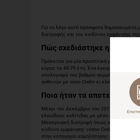
Για το λόγο αυτό πρόσφατα δημοσιευμένη 
διατροφής και του κινδύνου εμφάνισης της
Πώς σχεδιάστηκε η μελέτη;
Πρόκειται για μία προοπτική μελέτη κοορ
εύρος τα 45-79 έτη. Ένα έγκυρο ερωτηματ
υπολογισμό του βαθμού συμμόρφωσης στη 
ασθενών με νόσο Crohn κι ελκώδη κολίτι
Ποια ήταν τα αποτελέσματα
Μέχρι τον Δεκέμβριο του 2017, επιβεβαιώ
ελκώδους κολίτιδας με μέσο όρο παρακολ
Μεσογειακή διατροφή όπως αποτυπώθηκε α
κίνδυνο εμφάνισης νόσου Crohn αλλά όχι 
στην κατηγορία χαμηλότερης συμμόρφωσης