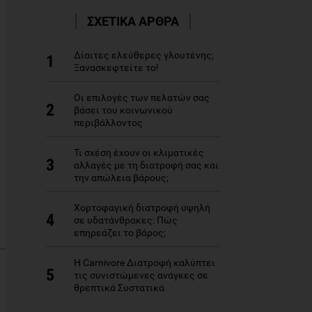
ΣΧΕΤΙΚΑ ΑΡΘΡΑ
Δίαιτες ελεύθερες γλουτένης;
1
Ξανασκεφτείτε το!
Οι επιλογές των πελατών σας
2
βάσει του κοινωνικού
περιβάλλοντος
Τι σχέση έχουν οι κλιματικές
3
αλλαγές με τη διατροφή σας και
την απώλεια βάρους;
Χορτοφαγική διατροφή υψηλή
4
σε υδατάνθρακες: Πώς
επηρεάζει το βάρος;
Η Carnivore Διατροφή καλύπτει
5
τις συνιστώμενες ανάγκες σε
θρεπτικά Συστατικά