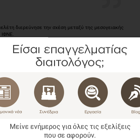
μελέτη διερεύνησε την σχέση μεταξύ της μεσογειακής
 ΙΦΝΕ.
τής με 83.147 Σουηδούς συμμετέχοντες με μέσο ηλικιακό
ολόγιο συχνότητας τροφίμων χρησιμοποιήθηκε για τον
μεσογειακή διατροφή το 1997. Οι διαγνώσεις των
δα καταγράφηκαν μέσω του μητρώου των ασθενών.
 της μελέτης;
θηκαν 164 περιστατικά νόσου Crohn και 395 περιστατικά
ούθησης τα 17 έτη. Η υψηλότερη συμμόρφωση με τη
πό το σχετικό σκορ συσχετίστηκε με χαμηλότερο
Μείνε ενήμερος για όλες τις εξελίξεις
ελκώδους κολίτιδας. Σε σύγκριση με τους συμμετέχοντες
που σε αφορούν.
 με τη μεσογειακή διατροφή υπήρχε στατιστικά