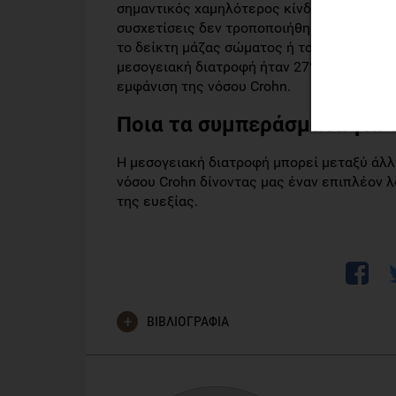
σημαντικός χαμηλότερος κίνδυνος εμφάνισ
συσχετίσεις δεν τροποποιήθηκαν λαμβάνοντ
το δείκτη μάζας σώματος ή το κάπνισμα. 
μεσογειακή διατροφή ήταν 27%, προσδίδον
εμφάνιση της νόσου Crohn.
Ποια τα συμπεράσματα για τ
Η μεσογειακή διατροφή μπορεί μεταξύ άλλ
νόσου Crohn δίνοντας μας έναν επιπλέον λό
της ευεξίας.
ΒΙΒΛΙΟΓΡΑΦΙΑ
Khalili, Hamed, Håkansson, Niclas, Chan, Simon S, 
Andrew R, Olén, Ola, and Wolk, Alicja. "Adherence t