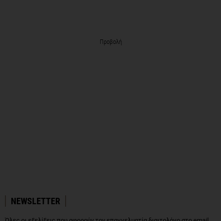
Προβολή
NEWSLETTER
Όλες οι εξελίξεις που αφορούν τον επαγγελματία διαιτολόγο στο email