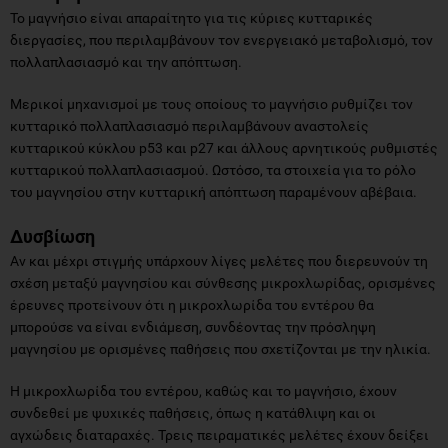
Το μαγνήσιο είναι απαραίτητο για τις κύριες κυτταρικές
διεργασίες, που περιλαμβάνουν τον ενεργειακό μεταβολισμό, τον
πολλαπλασιασμό και την απόπτωση.
Μερικοί μηχανισμοί με τους οποίους το μαγνήσιο ρυθμίζει τον
κυτταρικό πολλαπλασιασμό περιλαμβάνουν αναστολείς
κυτταρικού κύκλου p53 και p27 και άλλους αρνητικούς ρυθμιστές
κυτταρικού πολλαπλασιασμού. Ωστόσο, τα στοιχεία για το ρόλο
του μαγνησίου στην κυτταρική απόπτωση παραμένουν αβέβαια.
Δ
υσβίωση
Αν και μέχρι στιγμής υπάρχουν λίγες μελέτες που διερευνούν τη
σχέση μεταξύ μαγνησίου και σύνθεσης μικροχλωρίδας, ορισμένες
έρευνες προτείνουν ότι η μικροχλωρίδα του εντέρου θα
μπορούσε να είναι ενδιάμεση, συνδέοντας την πρόσληψη
μαγνησίου με ορισμένες παθήσεις που σχετίζονται με την ηλικία.
Η μικροχλωρίδα του εντέρου, καθώς και το μαγνήσιο, έχουν
συνδεθεί με ψυχικές παθήσεις, όπως η κατάθλιψη και οι
αγχώδεις διαταραχές. Τρεις πειραματικές μελέτες έχουν δείξει