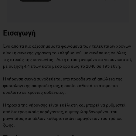
Εισαγωγή
Ένα από τα πιο αξιοσημείωτα φαινόμενα των τελευταίων χρόνων
είναι η συνεχής γήρανση του πληθυσμού, με συνέπειες σε όλες
τις πτυχές της κοινωνίας . Αυτή η τάση αναμένεται να συνεχιστεί,
με αύξηση 4,4 ετών κατά μέσο όρο έως το 2040 σε 195 έθνη.
Η γήρανση συχνά συνοδεύεται από προοδευτική απώλεια της
φυσιολογικής ακεραιότητας, η οποία καθιστά το άτομο πιο
ευάλωτο σε χρόνιες ασθένειες.
Η τροχιά της γήρανσης είναι ευέλικτη και μπορεί να ρυθμιστεί
από διατροφικούς παράγοντες, συμπεριλαμβανομένου του
μαγνησίου, και άλλων καθοριστικών παραγόντων του τρόπου
ζωής.