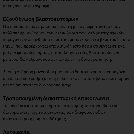
παραγόντων μεταγραφής.
Εξουθένωση
βλαστοκυττάρω
ν
Η ανεπάρκεια μαγνησίου αυξάνει τη μεταγραφή των δεικτών
πολλαπλής ισχύος και των ειδικών για τον ιστό μεταγραφικών
παραγόντων σε ανθρώπινα οστικά μεσεγχυματικά βλαστοκύτταρα
(MSC) που προέρχονται από λιπώδη ιστό που εκτίθενται σε ένα
μείγμα φυσικών μορίων, π.χ. υαλουρονικών, βουτυρικών και
ρετινοειδών οξέων, που συντονίζουν τη διαφοροποίηση.
Έτσι, η στέρηση μαγνησίου μπορεί να δημιουργήσει στρεσογόνες
συνθήκες που ρυθμίζουν την πλαστικότητα των βλαστοκυττάρων
και τη δυνατότητα διαφοροποίησης.
Τροποποιημένη διακυτταρική επικοινωνία
Το μαγνήσιο και τα συστήματα μεταφοράς του είναι βασικοί
διαμορφωτές της επικοινωνίας των διαφόρων οδών
ενδοκυτταρικής σηματοδότησης.
Α
υτοφαγία