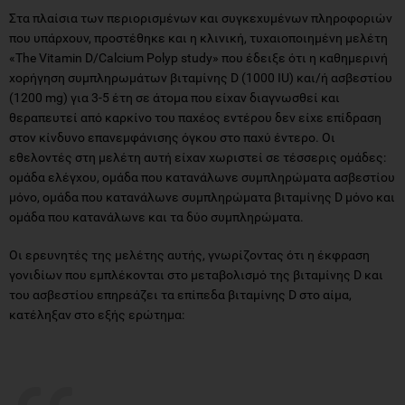
Στα πλαίσια των περιορισμένων και συγκεχυμένων πληροφοριών
που υπάρχουν, προστέθηκε και η κλινική, τυχαιοποιημένη μελέτη
«The Vitamin D/Calcium Polyp study» που έδειξε ότι η καθημερινή
χορήγηση συμπληρωμάτων βιταμίνης D (1000 IU) και/ή ασβεστίου
(1200 mg) για 3-5 έτη σε άτομα που είχαν διαγνωσθεί και
θεραπευτεί από καρκίνο του παχέος εντέρου δεν είχε επίδραση
στον κίνδυνο επανεμφάνισης όγκου στο παχύ έντερο. Οι
εθελοντές στη μελέτη αυτή είχαν χωριστεί σε τέσσερις ομάδες:
ομάδα ελέγχου, ομάδα που κατανάλωνε συμπληρώματα ασβεστίου
μόνο, ομάδα που κατανάλωνε συμπληρώματα βιταμίνης D μόνο και
ομάδα που κατανάλωνε και τα δύο συμπληρώματα.
Οι ερευνητές της μελέτης αυτής, γνωρίζοντας ότι η έκφραση
γονιδίων που εμπλέκονται στο μεταβολισμό της βιταμίνης D και
του ασβεστίου επηρεάζει τα επίπεδα βιταμίνης D στο αίμα,
κατέληξαν στο εξής ερώτημα: