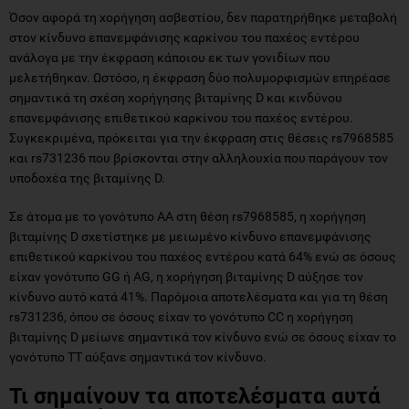
Όσον αφορά τη χορήγηση ασβεστίου, δεν παρατηρήθηκε μεταβολή
στον κίνδυνο επανεμφάνισης καρκίνου του παχέος εντέρου
ανάλογα με την έκφραση κάποιου εκ των γονιδίων που
μελετήθηκαν. Ωστόσο, η έκφραση δύο πολυμορφισμών επηρέασε
σημαντικά τη σχέση χορήγησης βιταμίνης D και κινδύνου
επανεμφάνισης επιθετικού καρκίνου του παχέος εντέρου.
Συγκεκριμένα, πρόκειται για την έκφραση στις θέσεις rs7968585
και rs731236 που βρίσκονται στην αλληλουχία που παράγουν τον
υποδοχέα της βιταμίνης D.
Σε άτομα με το γονότυπο ΑΑ στη θέση rs7968585, η χορήγηση
βιταμίνης D σχετίστηκε με μειωμένο κίνδυνο επανεμφάνισης
επιθετικού καρκίνου του παχέος εντέρου κατά 64% ενώ σε όσους
είχαν γονότυπο GG ή AG, η χορήγηση βιταμίνης D αύξησε τον
κίνδυνο αυτό κατά 41%. Παρόμοια αποτελέσματα και για τη θέση
rs731236, όπου σε όσους είχαν το γονότυπο CC η χορήγηση
βιταμίνης D μείωνε σημαντικά τον κίνδυνο ενώ σε όσους είχαν το
γονότυπο TT αύξανε σημαντικά τον κίνδυνο.
Τι σημαίνουν τα αποτελέσματα αυτά