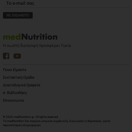
Η σωστή διατροφή προσφέρει Υγεία
Ποιοι Είμαστε
Συντακτική Ομάδα
Διαιτολογικά Γραφεία
e- Βιβλιοθήκη
Επικοινωνία
© 2026 medNutrition.gr. All rights reserved.
Το medNutrition δεν παρέχει ιατρικές συμβουλές, διαγνώσεις ή θεραπείες.
Δείτε
περισσότερες πληροφορίες
.