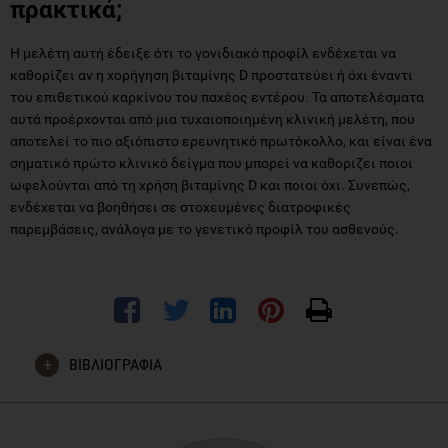
πρακτικά;
Η μελέτη αυτή έδειξε ότι το γονιδιακό προφίλ ενδέχεται να
καθορίζει αν η χορήγηση βιταμίνης D προστατεύει ή όχι έναντι
του επιθετικού καρκίνου του παχέος εντέρου. Τα αποτελέσματα
αυτά προέρχονται από μια τυχαιοποιημένη κλινική μελέτη, που
αποτελεί το πιο αξιόπιστο ερευνητικό πρωτόκολλο, και είναι ένα
σηματικό πρώτο κλινικό δείγμα που μπορεί να καθοριζει ποιοι
ωφελούνται από τη χρήση βιταμίνης D και ποιοι όχι. Συνεπώς,
ενδέχεται να βοηθήσει σε στοχευμένες διατροφικές
παρεμβάσεις, ανάλογα με το γενετικό προφίλ του ασθενούς.
ΒΙΒΛΙΟΓΡΑΦΙΑ
Barry EL, Peacock JL, Rees JR, Bostick RM, Robertson DJ,
Bresalier RS, Baron JA. Vitamin D Receptor Genotype,