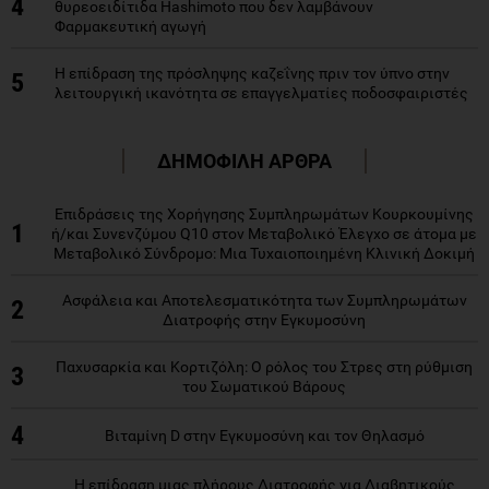
4
θυρεοειδίτιδα Hashimoto που δεν λαμβάνουν
Φαρμακευτική αγωγή
Η επίδραση της πρόσληψης καζεΐνης πριν τον ύπνο στην
5
λειτουργική ικανότητα σε επαγγελματίες ποδοσφαιριστές
ΔΗΜΟΦΙΛΗ ΑΡΘΡΑ
Επιδράσεις της Χορήγησης Συμπληρωμάτων Κουρκουμίνης
1
ή/και Συνενζύμου Q10 στον Μεταβολικό Έλεγχο σε άτομα με
Μεταβολικό Σύνδρομο: Μια Τυχαιοποιημένη Κλινική Δοκιμή
Ασφάλεια και Αποτελεσματικότητα των Συμπληρωμάτων
2
Διατροφής στην Εγκυμοσύνη
Παχυσαρκία και Κορτιζόλη: Ο ρόλος του Στρες στη ρύθμιση
3
του Σωματικού Βάρους
4
Βιταμίνη D στην Εγκυμοσύνη και τον Θηλασμό
Η επίδραση μιας πλήρους Διατροφής για Διαβητικούς