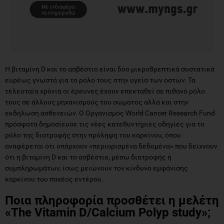
Η βιταμίνη D και το ασβέστιο είναι δύο μικροθρεπτικά συστατικά
ευρέως γνωστά για το ρόλο τους στην υγεία των οστών. Τα
τελευταία χρόνια οι έρευνες έχουν επεκταθεί σε πιθανό ρόλο
τους σε άλλους μηχανισμούς του σώματος αλλά και στην
εκδήλωση ασθενειών. Ο Οργανισμός World Cancer Research Fund
πρόσφατα δημοσίευσε τις νέες κατεθυντήριες οδηγίες για το
ρόλο της διατροφής στην πρόληψη του καρκίνου, όπου
αναφέρεται ότι υπάρχουν «περιορισμένα δεδομένα» που δείχνουν
ότι η βιταμίνη D και το ασβέστιο, μέσω διατροφής ή
συμπληρωμάτων, ίσως μειώνουν τον κίνδυνο εμφάνισης
καρκίνου του παχέος εντέρου.
Ποια πληροφορία προσθέτει η μελέτη
«The
Vitamin
D
/Calcium
Polyp
study
»;