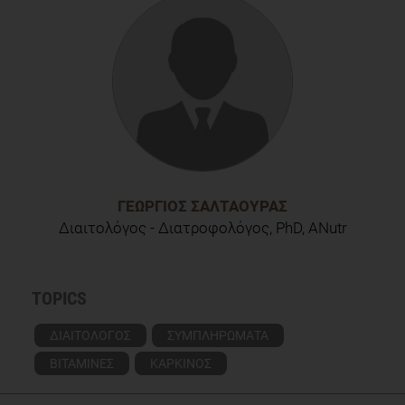
Vitamin D3 Supplementation, and Risk of Colorectal
Adenomas: A Randomized Clinical Trial. JAMA Oncol. (2017),
3(5):628-635. doi: 10.1001/jamaoncol.2016.5917.
ΓΕΏΡΓΙΟΣ ΣΑΛΤΑΟΎΡΑΣ
Διαιτολόγος - Διατροφολόγος, PhD, ANutr
TOPICS
ΔΙΑΙΤΟΛΟΓΟΣ
ΣΥΜΠΛΗΡΩΜΑΤΑ
ΒΙΤΑΜΙΝΕΣ
ΚΑΡΚΙΝΟΣ