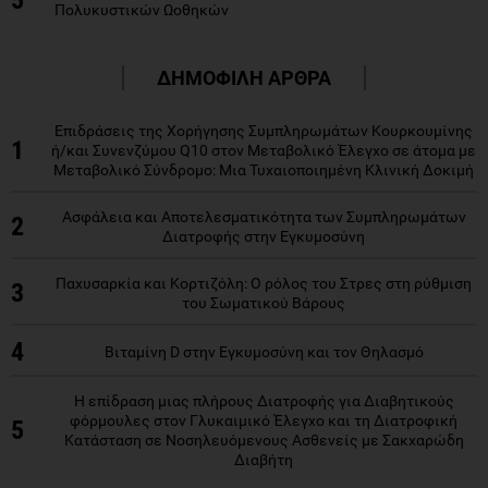
Πολυκυστικών Ωοθηκών
ΔΗΜΟΦΙΛΗ ΑΡΘΡΑ
Επιδράσεις της Χορήγησης Συμπληρωμάτων Κουρκουμίνης
1
ή/και Συνενζύμου Q10 στον Μεταβολικό Έλεγχο σε άτομα με
Μεταβολικό Σύνδρομο: Μια Τυχαιοποιημένη Κλινική Δοκιμή
Ασφάλεια και Αποτελεσματικότητα των Συμπληρωμάτων
2
Διατροφής στην Εγκυμοσύνη
Παχυσαρκία και Κορτιζόλη: Ο ρόλος του Στρες στη ρύθμιση
3
του Σωματικού Βάρους
4
Βιταμίνη D στην Εγκυμοσύνη και τον Θηλασμό
Η επίδραση μιας πλήρους Διατροφής για Διαβητικούς
φόρμουλες στον Γλυκαιμικό Έλεγχο και τη Διατροφική
5
Κατάσταση σε Νοσηλευόμενους Ασθενείς με Σακχαρώδη
Διαβήτη