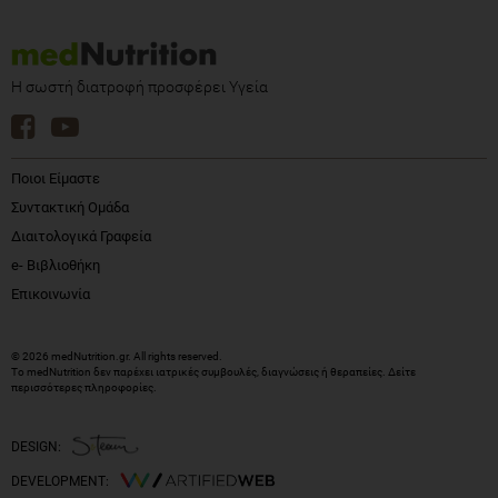
Η σωστή διατροφή προσφέρει Υγεία
Ποιοι Είμαστε
Συντακτική Ομάδα
Διαιτολογικά Γραφεία
e- Βιβλιοθήκη
Επικοινωνία
© 2026 medNutrition.gr. All rights reserved.
Το medNutrition δεν παρέχει ιατρικές συμβουλές, διαγνώσεις ή θεραπείες.
Δείτε
περισσότερες πληροφορίες
.
DESIGN:
DEVELOPMENT: