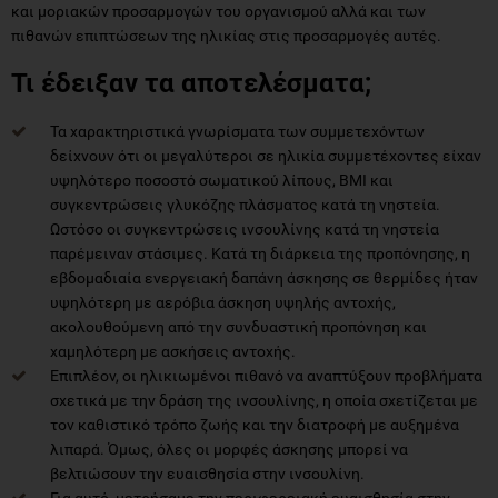
και μοριακών προσαρμογών του οργανισμού αλλά και των
πιθανών επιπτώσεων της ηλικίας στις προσαρμογές αυτές.
Τι έδειξαν τα αποτελέσματα;
Τα χαρακτηριστικά γνωρίσματα των συμμετεχόντων
δείχνουν ότι οι μεγαλύτεροι σε ηλικία συμμετέχοντες είχαν
υψηλότερο ποσοστό σωματικού λίπους, BMI και
συγκεντρώσεις γλυκόζης πλάσματος κατά τη νηστεία.
Ωστόσο οι συγκεντρώσεις ινσουλίνης κατά τη νηστεία
παρέμειναν στάσιμες. Κατά τη διάρκεια της προπόνησης, η
εβδομαδιαία ενεργειακή δαπάνη άσκησης σε θερμίδες ήταν
υψηλότερη με αερόβια άσκηση υψηλής αντοχής,
ακολουθούμενη από την συνδυαστική προπόνηση και
χαμηλότερη με ασκήσεις αντοχής.
Επιπλέον, οι ηλικιωμένοι πιθανό να αναπτύξουν προβλήματα
σχετικά με την δράση της ινσουλίνης, η οποία σχετίζεται με
τον καθιστικό τρόπο ζωής και την διατροφή με αυξημένα
λιπαρά. Όμως, όλες οι μορφές άσκησης μπορεί να
βελτιώσουν την ευαισθησία στην ινσουλίνη.
Για αυτό, μετρήσαμε την περιφερειακή ευαισθησία στην