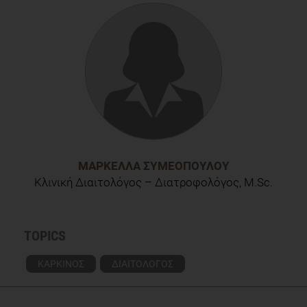
H., Bozzetti, F., Fearon, K., Hütterer, E., Isenring, E., Kaasa, S.
and Krznaric, Z., 2017. ESPEN guidelines on nutrition in
cancer patients.
Clinical Nutrition
,
36
(1), pp.11-48.
ΜΑΡΚΈΛΛΑ ΣΥΜΕΟΠΟΎΛΟΥ
Κλινική Διαιτολόγος – Διατροφολόγος, M.Sc.
TOPICS
ΚΑΡΚΙΝΟΣ
ΔΙΑΙΤΟΛΟΓΟΣ