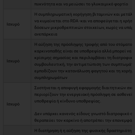
πυκνότητα και να μειώσει το γλυκαιμικό φορτίο
Η συμπληρωματική χορήγηση βιταμινών και μετάλλ
να κυμαίνεται στο RDA -και να αποφεύγεται η χρήσ
Ισχυρό
δόσεων μικροθρεπτικών στοιχείων, χωρίς να υπάρ
ανεπάρκεια
Η αύξηση της πρόσληψης τροφής από του στόματος,
καρκινοπαθής είναι σε υποθρεψία αλλά μπορεί να φά
κρίσιμης σημασίας και περιλαμβάνει τη διατροφική
Ισχυρό
συμβουλευτική, την αντιμετώπιση των συμπτωμάτ
εμποδίζουν την κατανάλωση φαγητού και τη χορήγ
συμπληρωμάτων
Συστήνεται η αποφυγή εφαρμογής διαιτητικών σχη
περιορίζουν την ενεργειακή πρόσληψη σε ασθενείς
υποθρεψία ή κίνδυνο υποθρεψίας.
Ισχυρό
Δεν υπάρχει κανενός είδους γνωστό διατροφικό σ
θεραπεύει τον καρκίνο ή αποτρέπει την επανεμφάν
Η διατήρηση ή η αύξηση της φυσικής δραστηριότητ