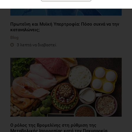
Πρωτεΐνη και Μυϊκή Υπερτροφία: Πόσο συχνά να την
καταναλώνεις;
Blog
3 λεπτά να διαβαστεί
Ο ρόλος της Βρομελίνης στη ρύθμιση της
Μεταβολικής Ισορροπίας κατά την Παχυσαρκία