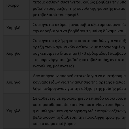
τέτοιο ασθενή συστήνεται καθώς βοηθάει την υποσ
Ισχυρό
μυϊκής τους μάζας, της συνολικής φυσικής κατάστα
μεταβολικού του προφίλ
Συστήνεται ακόμα η αναερόβια εξατομικευμένη άσκ
Χαμηλό
την αερόβια για να βοηθήσει τη μυϊκή δύναμη και μ
Συστήνεται η λήψη κορτικοστεροειδών για να αυξή
όρεξη των καρκινικών ασθενών με προχωρημένη νό
Χαμηλό
συγκεκριμένο διάστημα (1- 3 εβδομάδες) λαμβάνον
τις παρενέργειες (μυϊκός καταβολισμός, αντίσταση
ινσουλίνη, μολύνσεις)
Δεν υπάρχουν επαρκή στοιχεία για να συστήσουμε 
Χαμηλό
κανναβοειδών για την αύξησης της όρεξης καθώς ο
λήψη ανδρογόνων για την αύξηση της μυϊκής μάζας
Σε ασθενείς με προχωρημένο επίπεδο καρκίνου, πο
σε χημειοθεραπεία και είναι σε κίνδυνο υποθρεψία
Χαμηλό
η συμπληρωματική χορήγηση ω3 λιπαρών οξέων γι
βελτιώσουν τη διάθεση, την πρόσληψη τροφής, την 
και το σωματικό βάρος