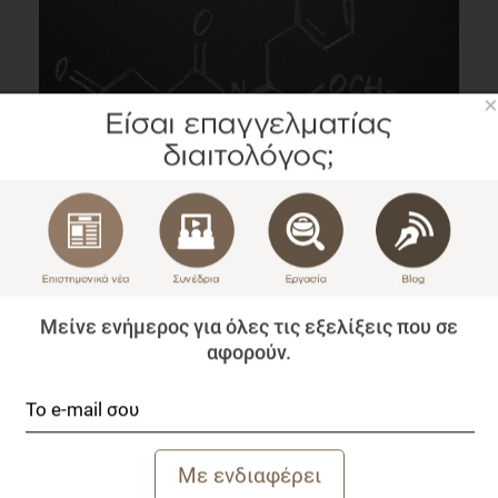
×
Ασπαρτάμη και Aκεσουλφάμη-Κ: H συσχέτιση τους με
αυξημένο κίνδυνο Καρκίνου
Επιστημονικά Νέα
3 λεπτά να διαβαστεί
Μείνε ενήμερος για όλες τις εξελίξεις που σε
αφορούν.