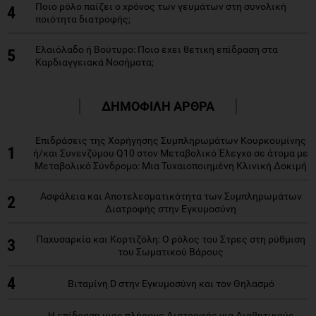
Ποιο ρόλο παίζει ο χρόνος των γευμάτων στη συνολική
4
ποιότητα διατροφής;
Ελαιόλαδο ή Βούτυρο: Ποιο έχει θετική επίδραση στα
5
Καρδιαγγειακά Νοσήματα;
ΔΗΜΟΦΙΛΗ ΑΡΘΡΑ
Επιδράσεις της Χορήγησης Συμπληρωμάτων Κουρκουμίνης
1
ή/και Συνενζύμου Q10 στον Μεταβολικό Έλεγχο σε άτομα με
Μεταβολικό Σύνδρομο: Μια Τυχαιοποιημένη Κλινική Δοκιμή
Ασφάλεια και Αποτελεσματικότητα των Συμπληρωμάτων
2
Διατροφής στην Εγκυμοσύνη
Παχυσαρκία και Κορτιζόλη: Ο ρόλος του Στρες στη ρύθμιση
3
του Σωματικού Βάρους
4
Βιταμίνη D στην Εγκυμοσύνη και τον Θηλασμό
Η επίδραση μιας πλήρους Διατροφής για Διαβητικούς