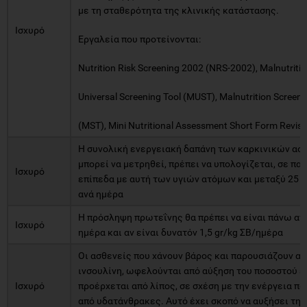
με τη σταθερότητα της κλινικής κατάστασης.
Ισχυρό
Εργαλεία που προτείνονται:
Nutrition Risk Screening 2002 (NRS-2002), Malnutriti
Universal Screening Tool (MUST), Malnutrition Screeni
(MST), Mini Nutritional Assessment Short Form Revis
Η συνολική ενεργειακή δαπάνη των καρκινικών ασθ
μπορεί να μετρηθεί, πρέπει να υπολογίζεται, σε πα
Ισχυρό
επίπεδα με αυτή των υγιών ατόμων και μεταξύ 25 - 
ανά ημέρα
Η πρόσληψη πρωτεΐνης θα πρέπει να είναι πάνω από
Ισχυρό
ημέρα και αν είναι δυνατόν 1,5 gr/kg ΣΒ/ημέρα
Οι ασθενείς που χάνουν βάρος και παρουσιάζουν αν
ινσουλίνη, ωφελούνται από αύξηση του ποσοστού ε
Ισχυρό
προέρχεται από λίπος, σε σχέση με την ενέργεια π
από υδατάνθρακες. Αυτό έχει σκοπό να αυξήσει την