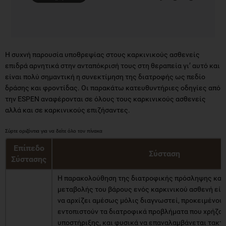
Η συχνή παρουσία υποθρεψίας στους καρκινικούς ασθενείς
επιδρά αρνητικά στην ανταπόκρισή τους στη θεραπεία γι’ αυτό και
είναι πολύ σημαντική η συνεκτίμηση της διατροφής ως πεδίο
δράσης και φροντίδας. Οι παρακάτω κατευθυντήριες οδηγίες από
την ESPEN αναφέρονται σε όλους τους καρκινικούς ασθενείς
αλλά και σε καρκινικούς επιζήσαντες.
Επίπεδο
Σύσταση
Σύστασης
Η παρακολούθηση της διατροφικής πρόσληψης και
μεταβολής του βάρους ενός καρκινικού ασθενή είν
να αρχίζει αμέσως μόλις διαγνωστεί, προκειμένου 
εντοπιστούν τα διατροφικά προβλήματα που χρήζο
υποστήριξης, και φυσικά να επαναλαμβάνεται τακτι