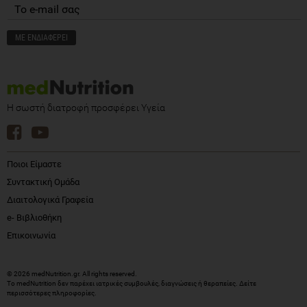
Η σωστή διατροφή προσφέρει Υγεία
Ποιοι Είμαστε
Συντακτική Ομάδα
Διαιτολογικά Γραφεία
e- Βιβλιοθήκη
Επικοινωνία
© 2026 medNutrition.gr. All rights reserved.
Το medNutrition δεν παρέχει ιατρικές συμβουλές, διαγνώσεις ή θεραπείες.
Δείτε
περισσότερες πληροφορίες
.