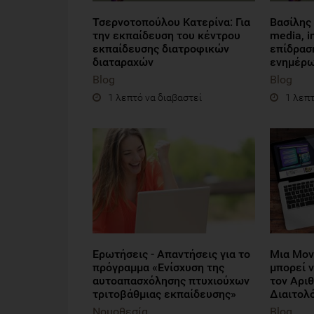
Τσερνοτοπούλου Κατερίνα: Για
Βασίλης 
την εκπαίδευση του κέντρου
media, i
εκπαίδευσης διατροφικών
επίδρασ
διαταραχών
ενημέρ
Blog
Blog
1 λεπτό να διαβαστεί
1 λεπτ
Ερωτήσεις - Απαντήσεις για το
Μια Μον
πρόγραμμα «Ενίσχυση της
μπορεί 
αυτοαπασχόλησης πτυχιούχων
τον Αρι
τριτοβάθμιας εκπαίδευσης»
Διαιτολ
Νομοθεσία
Blog