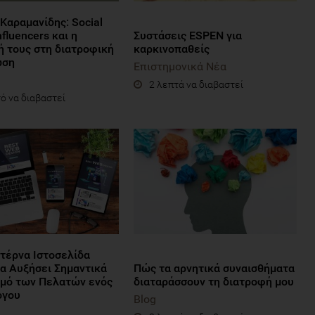
Καραμανίδης: Social
nfluencers και η
Συστάσεις ESPEN για
ή τους στη διατροφική
καρκινοπαθείς
ωση
Επιστημονικά Νέα
2 λεπτά να διαβαστεί
ό να διαβαστεί
τέρνα Ιστοσελίδα
να Αυξήσει Σημαντικά
Πώς τα αρνητικά συναισθήματα
θμό των Πελατών ενός
διαταράσσουν τη διατροφή μου
όγου
Blog