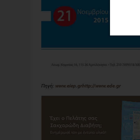
Πηγή:
www.eiep.gr
http://www.ede.gr