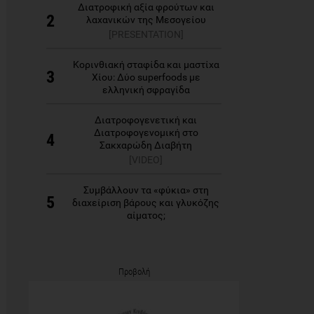
Διατροφική αξία φρούτων και
2
λαχανικών της Μεσογείου
[PRESENTATION]
Κορινθιακή σταφίδα και μαστίχα
3
Χίου: Δύο superfoods με
ελληνική σφραγίδα
Διατροφογενετική και
Διατροφογενομική στο
4
Σακχαρώδη Διαβήτη
[VIDEO]
Συμβάλλουν τα «φύκια» στη
5
διαχείριση βάρους και γλυκόζης
αίματος;
Προβολή