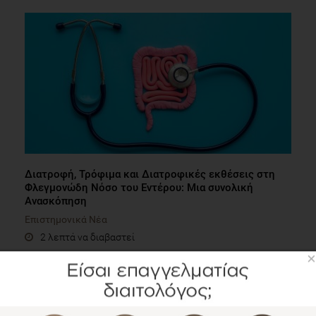
Διατροφή, Τρόφιμα και Διατροφικές εκθέσεις στη
Φλεγμονώδη Νόσο του Εντέρου: Μια συνολική
Ανασκόπηση
Επιστημονικά Νέα
2 λεπτά να διαβαστεί
×