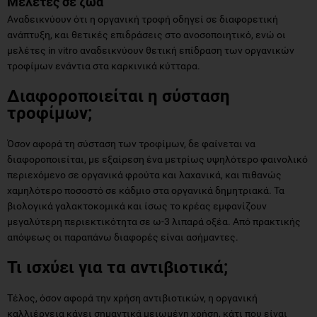
Μελέτες σε ζώα
Αναδεικνύουν ότι η οργανική τροφή οδηγεί σε διαφορετική
ανάπτυξη, και θετικές επιδράσεις στο ανοσοποιητικό, ενώ οι
μελέτες in vitro αναδεικνύουν θετική επίδραση των οργανικών
τροφίμων ενάντια στα καρκινικά κύτταρα.
Διαφοροποιείται η σύσταση
τροφίμων;
Όσον αφορά τη σύσταση των τροφίμων, δε φαίνεται να
διαφοροποιείται, με εξαίρεση ένα μετρίως υψηλότερο φαινολικό
περιεχόμενο σε οργανικά φρούτα και λαχανικά, και πιθανώς
χαμηλότερο ποσοστό σε κάδμιο στα οργανικά δημητριακά. Τα
βιολογικά γαλακτοκομικά και ίσως το κρέας εμφανίζουν
μεγαλύτερη περιεκτικότητα σε ω-3 λιπαρά οξέα. Από πρακτικής
απόψεως οι παραπάνω διαφορές είναι ασήμαντες.
Τι ισχύει για τα αντιβιοτικά;
Τέλος, όσον αφορά την χρήση αντιβιοτικών, η οργανική
καλλιέργεια κάνει σημαντικά μειωμένη χρήση, κάτι που είναι