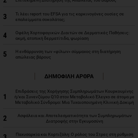
2
Επιτυχημένη Διατήρηση της Απώλειας του Βάρους
Τι λέει report του EFSA για τις καρκινογόνες ουσίες σε
3
επαλείμματα σοκολάτας;
Οφέλη Χορτοφαγικών Διαιτών σε Δερματικές Παθήσεις:
4
ακμή, ατοπική δερματίτιδα, ψωρίαση
Η ενθάρρυνση των «φίλων» σύμμαχος στη διατήρηση
5
απώλειας βάρους
ΔΗΜΟΦΙΛΗ ΑΡΘΡΑ
Επιδράσεις της Χορήγησης Συμπληρωμάτων Κουρκουμίνης
1
ή/και Συνενζύμου Q10 στον Μεταβολικό Έλεγχο σε άτομα με
Μεταβολικό Σύνδρομο: Μια Τυχαιοποιημένη Κλινική Δοκιμή
Ασφάλεια και Αποτελεσματικότητα των Συμπληρωμάτων
2
Διατροφής στην Εγκυμοσύνη
Παχυσαρκία και Κορτιζόλη: Ο ρόλος του Στρες στη ρύθμιση
3