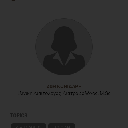
Mie, A., Andersen, H., Gunnarsson, S., Kahl, J., Kesse-Guyot,
E., Rembiałkowska, E., Quaglio, G. and Grandjean, P.
(2018). Human health implications of organic food and
organic agriculture: a comprehensive review.
ΖΩΉ ΚΟΝΙΔΆΡΗ
Κλινική Διαιτολόγος-Διατροφολόγος, M.Sc.
TOPICS
ΔΙΑΙΤΟΛΟΓΟΣ
ΤΡΟΦΙΜΑ