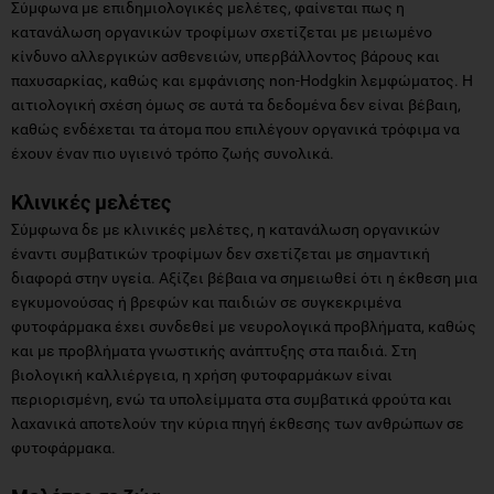
Σύμφωνα με επιδημιολογικές μελέτες, φαίνεται πως η
κατανάλωση οργανικών τροφίμων σχετίζεται με μειωμένο
κίνδυνο αλλεργικών ασθενειών, υπερβάλλοντος βάρους και
παχυσαρκίας, καθώς και εμφάνισης non-Hodgkin λεμφώματος. Η
αιτιολογική σχέση όμως σε αυτά τα δεδομένα δεν είναι βέβαιη,
καθώς ενδέχεται τα άτομα που επιλέγουν οργανικά τρόφιμα να
έχουν έναν πιο υγιεινό τρόπο ζωής συνολικά.
Κλινικές μελέτες
Σύμφωνα δε με κλινικές μελέτες, η κατανάλωση οργανικών
έναντι συμβατικών τροφίμων δεν σχετίζεται με σημαντική
διαφορά στην υγεία. Αξίζει βέβαια να σημειωθεί ότι η έκθεση μια
εγκυμονούσας ή βρεφών και παιδιών σε συγκεκριμένα
φυτοφάρμακα έχει συνδεθεί με νευρολογικά προβλήματα, καθώς
και με προβλήματα γνωστικής ανάπτυξης στα παιδιά. Στη
βιολογική καλλιέργεια, η χρήση φυτοφαρμάκων είναι
περιορισμένη, ενώ τα υπολείμματα στα συμβατικά φρούτα και
λαχανικά αποτελούν την κύρια πηγή έκθεσης των ανθρώπων σε
φυτοφάρμακα.