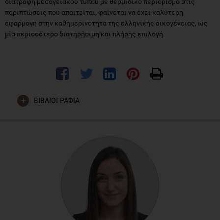
διατροφή μεσογειακού τύπου με θερμιδικό περιορισμό στις
περιπτώσεις που απαιτείται, φαίνεται να έχει καλύτερη
εφαρμογή στην καθημερινότητα της ελληνικής οικογένειας, ως
μία περισσότερο διατηρήσιμη και πλήρης επιλογή.
ΒΙΒΛΙΟΓΡΑΦΙΑ
Obert J et al. Popular Weight Loss Strategies: a Review of
Four Weight Loss Techniques, Curr Gastroenterol Rep (2017)
19:61