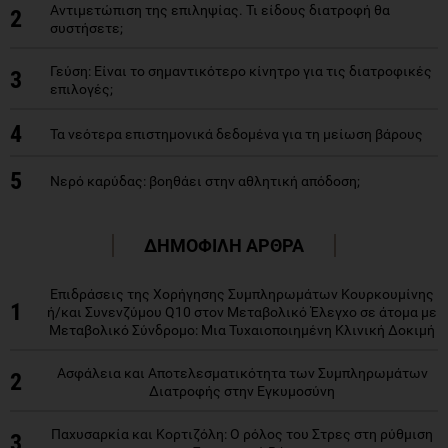
Αντιμετώπιση της επιληψίας. Τι είδους διατροφή θα
2
συστήσετε;
Γεύση: Είναι το σημαντικότερο κίνητρο για τις διατροφικές
3
επιλογές;
4
Τα νεότερα επιστημονικά δεδομένα για τη μείωση βάρους
5
Νερό καρύδας: βοηθάει στην αθλητική απόδοση;
ΔΗΜΟΦΙΛΗ ΑΡΘΡΑ
Επιδράσεις της Χορήγησης Συμπληρωμάτων Κουρκουμίνης
1
ή/και Συνενζύμου Q10 στον Μεταβολικό Έλεγχο σε άτομα με
Μεταβολικό Σύνδρομο: Μια Τυχαιοποιημένη Κλινική Δοκιμή
Ασφάλεια και Αποτελεσματικότητα των Συμπληρωμάτων
2
Διατροφής στην Εγκυμοσύνη
Παχυσαρκία και Κορτιζόλη: Ο ρόλος του Στρες στη ρύθμιση
3