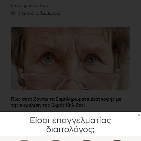
Επιστημονικά Νέα
1 λεπτό να διαβαστεί
Πως σχετίζονται τα Συμπληρώματα Διατροφής με
την εκφύλιση της Ωχράς Κηλίδας;
Επιστημονικά Νέα
×
1 λεπτό να διαβαστεί