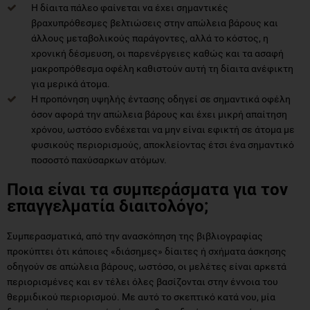
Η δίαιτα πάλεο φαίνεται να έχει σημαντικές
βραχυπρόθεσμες βελτιώσεις στην απώλεια βάρους και
άλλους μεταβολικούς παράγοντες, αλλά το κόστος, η
χρονική δέσμευση, οι παρενέργειες καθώς και τα ασαφή
μακροπρόθεσμα οφέλη καθιστούν αυτή τη δίαιτα ανέφικτη
για μερικά άτομα.
Η προπόνηση υψηλής έντασης οδηγεί σε σημαντικά οφέλη
όσον αφορά την απώλεια βάρους και έχει μικρή απαίτηση
χρόνου, ωστόσο ενδέχεται να μην είναι εφικτή σε άτομα με
φυσικούς περιορισμούς, αποκλείοντας έτσι ένα σημαντικό
ποσοστό παχύσαρκων ατόμων.
Ποια είναι τα συμπεράσματα για τον
επαγγελματία διαιτολόγο;
Συμπερασματικά, από την ανασκόπηση της βιβλιογραφίας
προκύπτει ότι κάποιες «διάσημες» δίαιτες ή σχήματα άσκησης
οδηγούν σε απώλεια βάρους, ωστόσο, οι μελέτες είναι αρκετά
περιορισμένες και εν τέλει όλες βασίζονται στην έννοια του
θερμιδικού περιορισμού. Με αυτό το σκεπτικό κατά νου, μία