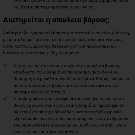
έντασης έχουν δείξει αξιοσημείωτη απώλεια βάρους αλλά
και βελτίωση της καρδιαγγειακής υγείας.
Διατηρείται η απώλεια βάρους;
Από την άλλη, η προσκόλληση σε μία τέτοια δίαιτα είναι δύσκολη,
με αποτέλεσμα, αυτές οι στρατηγικές συχνά να αποτυγχάνουν
λόγω κόστους, χρονικής δέσμευσής ή/ και περιορισμένων
διατροφικών επιλογών. Συγκεκριμένα:
Οι δίαιτες αποτοξίνωσης οδηγούν σε απώλεια βάρους,
επειδή απαιτούν θερμιδικό περιορισμό, αλλά δεν είναι
βιώσιμες για μεγάλα χρονικά διαστήματα. Επίσης, ακόμη και
αν τα άτομα χάσουν βάρος, αυτό συχνά επανακτάται σε
σύντομο χρονικό διάστημα.
Η διαλειμματική νηστεία φαίνεται να οδηγεί σε απώλεια
βάρους μειώνοντας τη συνολική θερμιδική πρόσληψη σε
όλη την έκταση της εβδομάδας, ωστόσο η βιβλιογραφία
εξακολουθεί να είναι πολύ περιορισμένη στους ανθρώπους,
ενώ πιθανότατα να ελλοχεύει και κινδύνους για την υγεία
των ατόμων που την ακολουθούν.