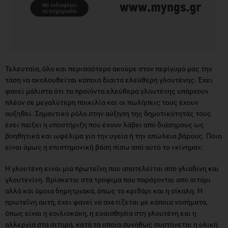
Τελευταία, όλο και περισσότερο ακούμε στον περίγυρό μας την
τάση να ακολουθείται κάποια δίαιτα ελεύθερη γλουτένης. Έχει
φανεί μάλιστα ότι τα προϊόντα ελεύθερα γλουτένης υπάρχουν
πλέον σε μεγαλύτερη ποικιλία και οι πωλήσεις τους έχουν
αυξηθεί. Σημαντικό ρόλο στην αύξηση της δημοτικότητάς τους
έχει παίξει η υποστήριξη που έχουν λάβει από διάσημους ως
βοηθητικά και ωφέλιμα για την υγεία ή την απώλεια βάρους. Ποια
είναι όμως η επιστημονική βάση πίσω από αυτό το «κίνημα»;
Η γλουτένη είναι μία πρωτεΐνη που αποτελείται από γλιαδίνη και
γλουτενίνη. Βρίσκεται στα τρόφιμα που παράγονται από σιτάρι
αλλά και όμοια δημητριακά, όπως το κριθάρι και η σίκαλη. Η
πρωτεΐνη αυτή, έχει φανεί να σχετίζεται με κάποια νοσήματα,
όπως είναι η κοιλιοκάκη, η ευαισθησία στη γλουτένη και η
αλλεργία στα σιτηρά, κατά τα οποία συνήθως συστήνεται η ολική