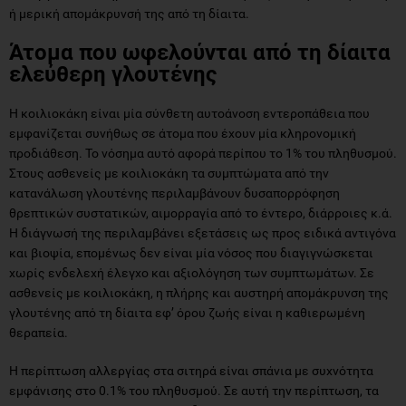
ή μερική απομάκρυνσή της από τη δίαιτα.
Άτομα που ωφελούνται από τη δίαιτα
ελεύθερη γλουτένης
Η κοιλιοκάκη είναι μία σύνθετη αυτοάνοση εντεροπάθεια που
εμφανίζεται συνήθως σε άτομα που έχουν μία κληρονομική
προδιάθεση. Το νόσημα αυτό αφορά περίπου το 1% του πληθυσμού.
Στους ασθενείς με κοιλιοκάκη τα συμπτώματα από την
κατανάλωση γλουτένης περιλαμβάνουν δυσαπορρόφηση
θρεπτικών συστατικών, αιμορραγία από το έντερο, διάρροιες κ.ά.
Η διάγνωσή της περιλαμβάνει εξετάσεις ως προς ειδικά αντιγόνα
και βιοψία, επομένως δεν είναι μία νόσος που διαγιγνώσκεται
χωρίς ενδελεχή έλεγχο και αξιολόγηση των συμπτωμάτων. Σε
ασθενείς με κοιλιοκάκη, η πλήρης και αυστηρή απομάκρυνση της
γλουτένης από τη δίαιτα εφ’ όρου ζωής είναι η καθιερωμένη
θεραπεία.
Η περίπτωση αλλεργίας στα σιτηρά είναι σπάνια με συχνότητα
εμφάνισης στο 0.1% του πληθυσμού. Σε αυτή την περίπτωση, τα