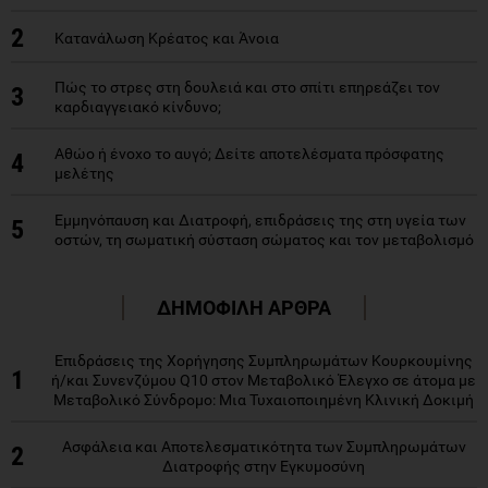
2
Κατανάλωση Κρέατος και Άνοια
Πώς το στρες στη δουλειά και στο σπίτι επηρεάζει τον
3
καρδιαγγειακό κίνδυνο;
Αθώο ή ένοχο το αυγό; Δείτε αποτελέσματα πρόσφατης
4
μελέτης
Εμμηνόπαυση και Διατροφή, επιδράσεις της στη υγεία των
5
οστών, τη σωματική σύσταση σώματος και τον μεταβολισμό
ΔΗΜΟΦΙΛΗ ΑΡΘΡΑ
Επιδράσεις της Χορήγησης Συμπληρωμάτων Κουρκουμίνης
1
ή/και Συνενζύμου Q10 στον Μεταβολικό Έλεγχο σε άτομα με
Μεταβολικό Σύνδρομο: Μια Τυχαιοποιημένη Κλινική Δοκιμή
Ασφάλεια και Αποτελεσματικότητα των Συμπληρωμάτων
2
Διατροφής στην Εγκυμοσύνη