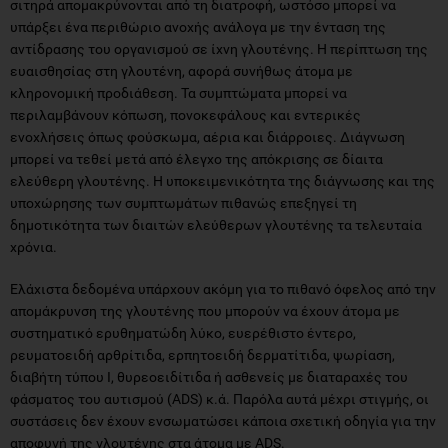
σιτηρά απομακρύνονται από τη διατροφή, ωστόσο μπορεί να
υπάρξει ένα περιθώριο ανοχής ανάλογα με την ένταση της
αντίδρασης του οργανισμού σε ίχνη γλουτένης. Η περίπτωση της
ευαισθησίας στη γλουτένη, αφορά συνήθως άτομα με
κληρονομική προδιάθεση. Τα συμπτώματα μπορεί να
περιλαμβάνουν κόπωση, πονοκεφάλους και εντερικές
ενοχλήσεις όπως φούσκωμα, αέρια και διάρροιες. Διάγνωση
μπορεί να τεθεί μετά από έλεγχο της απόκρισης σε δίαιτα
ελεύθερη γλουτένης. Η υποκειμενικότητα της διάγνωσης και της
υποχώρησης των συμπτωμάτων πιθανώς επεξηγεί τη
δημοτικότητα των διαιτών ελεύθερων γλουτένης τα τελευταία
χρόνια.
Ελάχιστα δεδομένα υπάρχουν ακόμη για το πιθανό όφελος από την
απομάκρυνση της γλουτένης που μπορούν να έχουν άτομα με
συστηματικό ερυθηματώδη λύκο, ευερέθιστο έντερο,
ρευματοειδή αρθρίτιδα, ερπητοειδή δερματίτιδα, ψωρίαση,
διαβήτη τύπου Ι, θυρεοειδίτιδα ή ασθενείς με διαταραχές του
φάσματος του αυτισμού (ADS) κ.ά. Παρόλα αυτά μέχρι στιγμής, οι
συστάσεις δεν έχουν ενσωματώσει κάποια σχετική οδηγία για την
αποφυγή της γλουτένης στα άτομα με ADS.