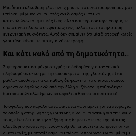
Μια δίαιτα ελεύθερη γλουτένης μπορεί να είναι ισορροπημένη, αν
υπάρχει μέριμνα και σωστός σχεδιασμός ώστε να
καταναλώνονται φυτικές ίνες, αλλά και περισσότερα όσπρια, τα
οποία είναι πλούσια σε φυτικές ίνες αλλά έχουν χαμηλότερη
ενεργειακή πυκνότητα. Αυτό δεν σημαίνει ότι μία διατροφή χωρίς
γλουτένη, είναι μια πιο υγιεινή διατροφή.
Και κάτι καλό από τη δημοτικότητα..
Συμπερασματικά, μέχρι στιγμής τα δεδομένα για τον γενικό
πληθυσμό σε σχέση με την απομάκρυνση της γλουτένης είναι
μάλλον αποθαρρυντικά, καθώς δε φαίνεται να υπάρχει κάποιο
σημαντικό όφελος ενώ από την άλλη αυξάνεται η πιθανότητα
διατροφικών ελλείψεων σε ωφέλιμα θρεπτικά συστατικά.
Το όφελος που παρόλα αυτά φαίνεται να υπάρχει για τα άτομα για
τα οποία η αποφυγή της γλουτένης είναι ουσιαστική για την υγεία
τους, είναι ότι: από την αύξηση της δημοτικότητας της δίαιτας
ελεύθερης γλουτένης, έχουν αυξηθεί σημαντικά τα προϊόντα και
οι επιλογές, με αποτέλεσμα να υπάρχουν προϊόντα ενισχυμένα με