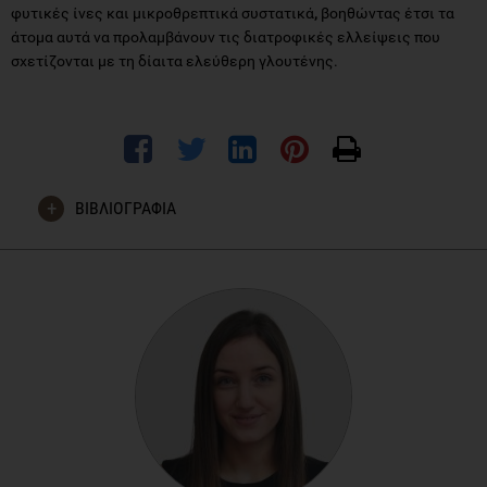
φυτικές ίνες και μικροθρεπτικά συστατικά
,
βοηθώντας έτσι τα
άτομα αυτά να προλαμβάνουν τις διατροφικές ελλείψεις που
σχετίζονται με τη δίαιτα ελεύθερη γλουτένης.
ΒΙΒΛΙΟΓΡΑΦΙΑ
Gaesser G, Angadi S, Academy of Nutrition and Dietetics
(ADA), Gluten-Free Diet: Imprudent Dietary Advice for the
General Population?, 2012 Vol 112:9, 1330-1333