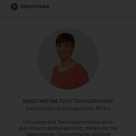
ΒΙΒΛΙΟΓΡΑΦΙΑ
Μανιός, Γ., (2006). Διατροφική αξιολόγηση: Διαιτολογικό
και ιατρικό ιστορικό, σωματομετρικοί, κλινικοί και
βιοχημικοί δείκτες. Ιατρικές Εκδόσεις Π. Χ. Πασχαλίδης.
ISBN 960-399-468-5, ISBN-13 978-960-399-468-8
ΚΩΝΣΤΑΝΤΊΝΑ ΤΣΟΥΤΣΟΥΛΟΠΟΎΛΟΥ
Διαιτολόγος-Διατροφολόγος, Ph.D.c
H Κωνσταντίνα Τσουτσουλοπούλου είναι
Διαιτολόγος-Διατροφολόγος, απόφοιτος του
Χαροκοπείου Πανεπιστημίου, κάτοχος