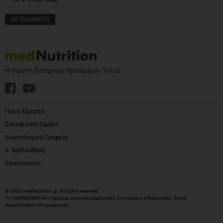
Η σωστή διατροφή προσφέρει Υγεία
Ποιοι Είμαστε
Συντακτική Ομάδα
Διαιτολογικά Γραφεία
e- Βιβλιοθήκη
Επικοινωνία
© 2026 medNutrition.gr. All rights reserved.
Το medNutrition δεν παρέχει ιατρικές συμβουλές, διαγνώσεις ή θεραπείες.
Δείτε
περισσότερες πληροφορίες
.