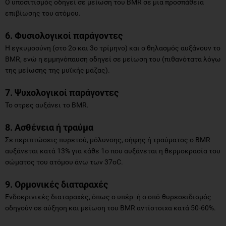
Ο υποσιτισμός οδηγεί σε μείωση του BMR σε μια προσπάθεια
επιβίωσης του ατόμου.
6. Φυσιολογικοί παράγοντες
Η εγκυμοσύνη (στο 2ο και 3ο τρίμηνο) και ο θηλασμός αυξάνουν το
BMR, ενώ η εμμηνόπαυση οδηγεί σε μείωση του (πιθανότατα λόγω
της μείωσης της μυϊκής μάζας).
7. Ψυχολογικοί παράγοντες
Το στρες αυξάνει το BMR.
8. Ασθένεια ή τραύμα
Σε περιπτώσεις πυρετού, μόλυνσης, σήψης ή τραύματος ο BMR
αυξάνεται κατά 13% για κάθε 1ο που αυξάνεται η θερμοκρασία του
σώματος του ατόμου άνω των 37οC.
9. Ορμονικές διαταραχές
Ενδοκρινικές διαταραχές, όπως ο υπέρ- ή ο οπό-θυρεοειδισμός
οδηγούν σε αύξηση και μείωση του BMR αντίστοιχα κατά 50-60%.