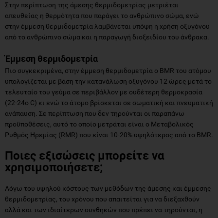
Στην περίπτωση της άμεσης θερμιδομετρίας μετριέται
απευθείας η θερμότητα που παράγει το ανθρώπινο σώμα, ενώ
στην έμμεση θερμιδομετρία λαμβάνεται υπόψη η χρήση οξυγόνου
από το ανθρώπινο σώμα και η παραγωγή διοξειδίου του άνθρακα.
Έμμεση θερμιδομετρία
Πιο συγκεκριμένα, στην έμμεση θερμιδομετρία ο BMR του ατόμου
υπολογίζεται με βάση την κατανάλωση οξυγόνου 12 ώρες μετά το
τελευταίο του γεύμα σε περιβάλλον με ουδέτερη θερμοκρασία
(22-24ο C) κι ενώ το άτομο βρίσκεται σε σωματική και πνευματική
ανάπαυση. Σε περίπτωση που δεν τηρούνται οι παραπάνω
προϋποθέσεις, αυτό το οποίο μετράται είναι ο Μεταβολικός
Ρυθμός Ηρεμίας (RMR) που είναι 10-20% υψηλότερος από το BMR.
Ποιες εξισώσεις μπορείτε να
χρησιμοποιήσετε;
Λόγω του υψηλού κόστους των μεθόδων της άμεσης και έμμεσης
θερμιδομετρίας, του χρόνου που απαιτείται για να διεξαχθούν
αλλά και των ιδιαίτερων συνθηκών που πρέπει να τηρούνται, η