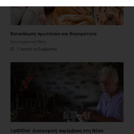
Κατανάλωση πρωτεϊνών και θνησιμότητα
Επιστημονικά Νέα
1 λεπτό να διαβαστεί
LipiDiDiet: Διατροφική παρέμβαση στη Νόσο