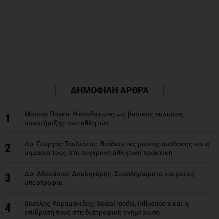
ΔΗΜΟΦΙΛΗ ΑΡΘΡΑ
Μαρίνα Πόγκα: Η ενυδάτωση ως βασικός πυλώνας
1
υποστήριξης των αθλητών
Δρ. Γιώργος Τουλιάτος: Βιοδείκτες μυϊκής απόδοσης και η
2
σημασία τους στη σύγχρονη αθλητική πρακτική
Δρ. Αθανάσιος Δουληγέρης: Συμπληρώματα και μυϊκή
3
υπερτροφία
Βασίλης Καραμανίδης: Social media, influencers και η
4
επίδρασή τους στη διατροφική ενημέρωση