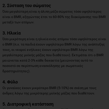
2. Σύσταση του σώματος
Όσο μεγαλύτερη είναι η άλιπη μάζα σώματος τόσο υψηλότερος
είναι ο BMR, εξηγώντας έτσι το 60-80% της διακύμανσης του BMR
μεταξύ των ατόμων.
3. Ηλικία
Όσο μικρότερη είναι η ηλικία ενός ατόμου τόσο υψηλότερος είναι
ο BMR (π.χ. τα παιδιά έχουν υψηλότερο BMR λόγω της ανάπτυξης
τους, οι νεαροί ενήλικες έχουν υψηλότερο BMR λόγω της
μεγαλύτερης μυϊκής μάζας που διαθέτουν). Εκτιμάται ότι ο BMR
μειώνεται κατά 2-3% κάθε δεκαετία (μειώνοντας αυτό το
ποσοστό σε περίπτωση ενασχόλησης με σωματικές
δραστηριότητες).
4. Φύλο
Οι γυναίκες έχουν μικρότερο BMR (5-10%) σε σχέση με τους
άνδρες λόγω της μικρότερης μυϊκής μάζας που διαθέτουν.
5. Διατροφική κατάσταση