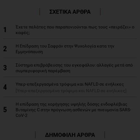
ΣΧΕΤΙΚΑ ΑΡΘΡΑ
Έχετε πελάτες που παραπονιούνται πως τους «πειράζει» ο
1
καφές;
Η Επίδραση του Σαφράν στην Ψυχολογία κατα την
2
Εμμηνόπαυση
Σύστημα επιβράβευσης του εγκεφάλου: αλλαγές μετά από
3
συμπεριφορική παρέμβαση
Υπερ-επεξεργασμένα τρόφιμα και NAFLD σε ενήλικες
4
[Υπερ-επεξεργασμένα τρόφιμα και NAFLD σε ενήλικες]
Η επίδραση της χορήγησης υψηλής δόσης ενδοφλέβιας
5
Βιταμίνης C στην πρόγνωση ασθενών με πνευμονία SARS-
CoV-2
ΔΗΜΟΦΙΛΗ ΑΡΘΡΑ