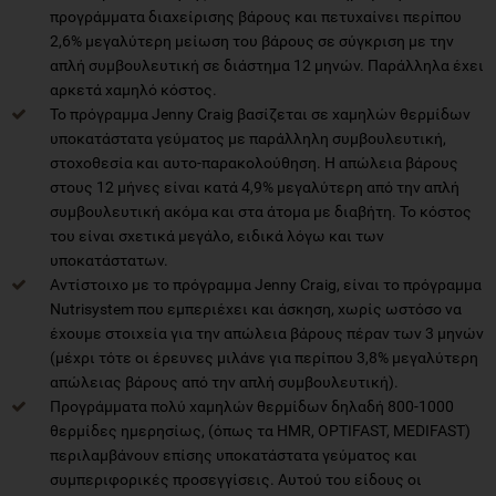
προγράμματα διαχείρισης βάρους και πετυχαίνει περίπου
2,6% μεγαλύτερη μείωση του βάρους σε σύγκριση με την
απλή συμβουλευτική σε διάστημα 12 μηνών. Παράλληλα έχει
αρκετά χαμηλό κόστος.
Το πρόγραμμα Jenny Craig βασίζεται σε χαμηλών θερμίδων
υποκατάστατα γεύματος με παράλληλη συμβουλευτική,
στοχοθεσία και αυτο-παρακολούθηση. Η απώλεια βάρους
στους 12 μήνες είναι κατά 4,9% μεγαλύτερη από την απλή
συμβουλευτική ακόμα και στα άτομα με διαβήτη. Το κόστος
του είναι σχετικά μεγάλο, ειδικά λόγω και των
υποκατάστατων.
Αντίστοιχο με το πρόγραμμα Jenny Craig, είναι το πρόγραμμα
Nutrisystem που εμπεριέχει και άσκηση, χωρίς ωστόσο να
έχουμε στοιχεία για την απώλεια βάρους πέραν των 3 μηνών
(μέχρι τότε οι έρευνες μιλάνε για περίπου 3,8% μεγαλύτερη
απώλειας βάρους από την απλή συμβουλευτική).
Προγράμματα πολύ χαμηλών θερμίδων δηλαδή 800-1000
θερμίδες ημερησίως, (όπως τα HMR, OPTIFAST, MEDIFAST)
περιλαμβάνουν επίσης υποκατάστατα γεύματος και
συμπεριφορικές προσεγγίσεις. Αυτού του είδους οι