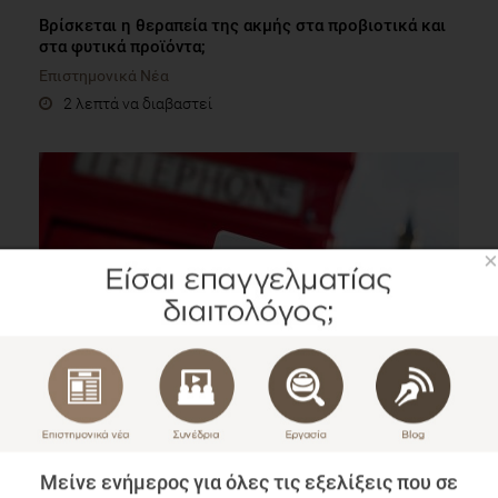
Βρίσκεται η θεραπεία της ακμής στα προβιοτικά και
στα φυτικά προϊόντα;
Επιστημονικά Νέα
2 λεπτά να διαβαστεί
×
Εργασία στη Μεγάλη Βρετανία; Τι πρέπει να
γνωρίζεις;
Blog
Μείνε ενήμερος για όλες τις εξελίξεις που σε
2 λεπτά να διαβαστεί