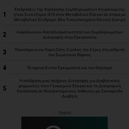
Επιδράσεις της Χορήγησης Συμπληρωμάτων Κουρκουμίνης
1
ή/και Συνενζύμου Q10 στον Μεταβολικό Έλεγχο σε άτομα με
Μεταβολικό Σύνδρομο: Μια Τυχαιοποιημένη Κλινική Δοκιμή
Ασφάλεια και Αποτελεσματικότητα των Συμπληρωμάτων
2
Διατροφής στην Εγκυμοσύνη
Παχυσαρκία και Κορτιζόλη: Ο ρόλος του Στρες στη ρύθμιση
3
του Σωματικού Βάρους
4
Βιταμίνη D στην Εγκυμοσύνη και τον Θηλασμό
Η επίδραση μιας πλήρους Διατροφής για Διαβητικούς
φόρμουλες στον Γλυκαιμικό Έλεγχο και τη Διατροφική
5
Κατάσταση σε Νοσηλευόμενους Ασθενείς με Σακχαρώδη
Διαβήτη
Προβολή