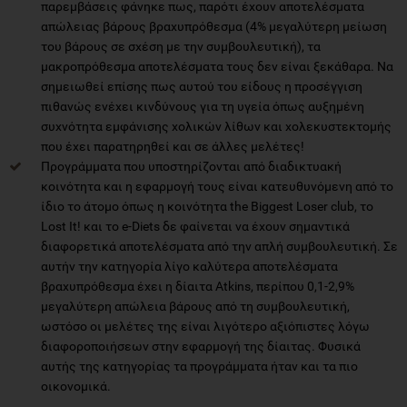
παρεμβάσεις φάνηκε πως, παρότι έχουν αποτελέσματα
απώλειας βάρους βραχυπρόθεσμα (4% μεγαλύτερη μείωση
του βάρους σε σχέση με την συμβουλευτική), τα
μακροπρόθεσμα αποτελέσματα τους δεν είναι ξεκάθαρα. Να
σημειωθεί επίσης πως αυτού του είδους η προσέγγιση
πιθανώς ενέχει κινδύνους για τη υγεία όπως αυξημένη
συχνότητα εμφάνισης χολικών λίθων και χολεκυστεκτομής
που έχει παρατηρηθεί και σε άλλες μελέτες!
Προγράμματα που υποστηρίζονται από διαδικτυακή
κοινότητα και η εφαρμογή τους είναι κατευθυνόμενη από το
ίδιο το άτομο όπως η κοινότητα the Biggest Loser club, το
Lost It! και το e-Diets δε φαίνεται να έχουν σημαντικά
διαφορετικά αποτελέσματα από την απλή συμβουλευτική. Σε
αυτήν την κατηγορία λίγο καλύτερα αποτελέσματα
βραχυπρόθεσμα έχει η δίαιτα Atkins, περίπου 0,1-2,9%
μεγαλύτερη απώλεια βάρους από τη συμβουλευτική,
ωστόσο οι μελέτες της είναι λιγότερο αξιόπιστες λόγω
διαφοροποιήσεων στην εφαρμογή της δίαιτας. Φυσικά
αυτής της κατηγορίας τα προγράμματα ήταν και τα πιο
οικονομικά.