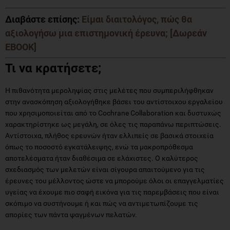
Διαβάστε επίσης:
Είμαι διαιτολόγος, πώς θα
αξιολογήσω μια επιστημονική έρευνα; [Δωρεάν
EBOOK]
Τι να κρατήσετε;
Η πιθανότητα μεροληψίας στις μελέτες που συμπεριλήφθηκαν
στην ανασκόπηση αξιολογήθηκε βάσει του αντίστοιχου εργαλείου
που χρησιμοποιείται από το Cochrane Collaboration και δυστυχώς
χαρακτηρίστηκε ως μεγάλη, σε όλες τις παραπάνω περιπτώσεις.
Αντίστοιχα, πλήθος ερευνών ήταν ελλιπείς σε βασικά στοιχεία
όπως το ποσοστό εγκατάλειψης, ενώ τα μακροπρόθεσμα
αποτελέσματα ήταν διαθέσιμα σε ελάχιστες. Ο καλύτερος
σχεδιασμός των μελετών είναι σίγουρα απαιτούμενο για τις
έρευνες του μέλλοντος ώστε να μπορούμε όλοι οι επαγγελματίες
υγείας να έχουμε πιο σαφή εικόνα για τις παρεμβάσεις που είναι
σκόπιμο να συστήνουμε ή και πώς να αντιμετωπίζουμε τις
απορίες των πάντα ψαγμένων πελατών.