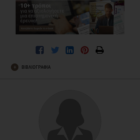
ΒΙΒΛΙΟΓΡΑΦΙΑ
Kimberly A. Gudzune, Ruchi S. Doshi, Ambereen K. Mehta,
Zoobia W. Chaudhry, David K. Jacobs, Rachit M. Vakil, Clare
J. Lee, Sara N. Bleich, Jeanne M. Clark. Efficacy of
Commercial Weight-Loss Programs. Annals of Internal
Medicine, 2015;