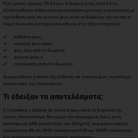
Ρίκο, μέσης ηλικίας 55,4 ετών. Η διάρκειά της ήταν 6 έτη.
Αξιολογήθηκαν ανθρωπομετρικά χαρακτηριστικά, ενώ ανάλογα με
την έκθεσή τους σε τεχνητό φως κατά τη διάρκεια της νύχτας οι
συμμετέχουσες κατηγοριοποιήθηκαν στις εξής κατηγορίες:
καθόλου φως,
χαμηλός φωτισμός,
φως έξω από το δωμάτιο,
ανοιχτό φως ή
τηλεόραση μέσα στο δωμάτιο.
Διερευνήθηκε η σχέση της έκθεσης σε τεχνητό φως τη νύχτα με
συνιστώσες της παχυσαρκίας.
Τι έδειξαν τα αποτελέσματα;
Στο baseline, η έκθεση σε τεχνητό φως κατά τη διάρκεια της
νύχτας συσχετίστηκε θετικά με την παχυσαρκία, όπως αυτή
ορίστηκε με ΔΜΣ μεγαλύτερο του 30 kg/m2, περιφέρεια μέσης
τουλάχιστον 88 cm, WHR τουλάχιστον 0.85 και WHtR τουλάχιστον
0.5, ανεξάρτητα από συγχυτικούς παράγοντες.