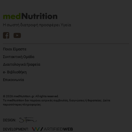
Η σωστή διατροφή προσφέρει Υγεία
Ποιοι Είμαστε
Συντακτική Ομάδα
Διαιτολογικά Γραφεία
e- Βιβλιοθήκη
Επικοινωνία
© 2026 medNutrition.gr. All rights reserved.
Το medNutrition δεν παρέχει ιατρικές συμβουλές, διαγνώσεις ή θεραπείες.
Δείτε
περισσότερες πληροφορίες
.
DESIGN:
DEVELOPMENT: