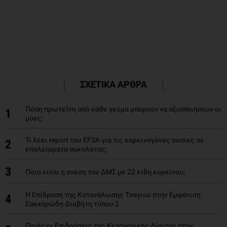
ΣΧΕΤΙΚΑ ΑΡΘΡΑ
Πόση πρωτεΐνη από κάθε γεύμα μπορούν να αξιοποιήσουν οι
1
μύες;
Τι λέει report του EFSA για τις καρκινογόνες ουσίες σε
2
επαλείμματα σοκολάτας;
3
Ποια είναι η σχέση του ΔΜΣ με 22 είδη καρκίνου;
Η Επίδραση της Κατανάλωσης Τσαγιού στην Εμφάνιση
4
Σακχαρώδη Διαβήτη τύπου 2
Ποιές οι Επιδράσεις της Κετογονικής Δίαιτας στην