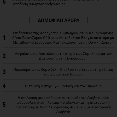
5
Απόδοση αθλητών bodybuilding;
ΔΗΜΟΦΙΛΗ ΑΡΘΡΑ
Επιδράσεις της Χορήγησης Συμπληρωμάτων Κουρκουμίνης
1
ή/και Συνενζύμου Q10 στον Μεταβολικό Έλεγχο σε άτομα με
Μεταβολικό Σύνδρομο: Μια Τυχαιοποιημένη Κλινική Δοκιμή
Ασφάλεια και Αποτελεσματικότητα των Συμπληρωμάτων
2
Διατροφής στην Εγκυμοσύνη
Παχυσαρκία και Κορτιζόλη: Ο ρόλος του Στρες στη ρύθμιση
3
του Σωματικού Βάρους
4
Βιταμίνη D στην Εγκυμοσύνη και τον Θηλασμό
Η επίδραση μιας πλήρους Διατροφής για Διαβητικούς
φόρμουλες στον Γλυκαιμικό Έλεγχο και τη Διατροφική
5
Κατάσταση σε Νοσηλευόμενους Ασθενείς με Σακχαρώδη
Διαβήτη