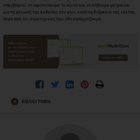
υπέρβαρου, να αφυπνίσουμε το κοινό και να λάβουμε μέτρα και
για τη μείωση της έκθεσης στο φως κατά τη διάρκεια της νύχτας,
πέρα από τις στρατηγικές που ήδη εφαρμόζουμε;
ΒΙΒΛΙΟΓΡΑΦΙΑ
Park, Y.M.M., White, A.J., Jackson, C.L., Weinberg, C.R. and
Sandler, D.P., 2019. Association of Exposure to Artificial Light
at Night While Sleeping With Risk of Obesity in Women.
JAMA
internal medicine
.