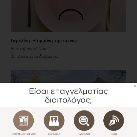
Γκρελίνη: H ορμόνη της πείνας
Επιστημονικά Νέα
2 λεπτά να διαβαστεί
×