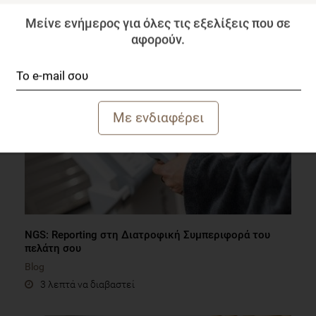
Μεταπτυχιακό στο πανεπιστήμιο UCL;
Μείνε ενήμερος για όλες τις εξελίξεις που σε
Blog
αφορούν.
1 λεπτό να διαβαστεί
NGS: Reporting στη Διατροφική Συμπεριφορά του
πελάτη σου
Blog
3 λεπτά να διαβαστεί