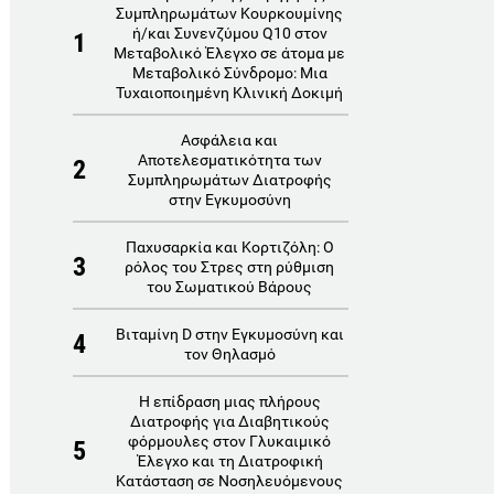
Συμπληρωμάτων Κουρκουμίνης
ή/και Συνενζύμου Q10 στον
1
Μεταβολικό Έλεγχο σε άτομα με
Μεταβολικό Σύνδρομο: Μια
Τυχαιοποιημένη Κλινική Δοκιμή
Ασφάλεια και
Αποτελεσματικότητα των
2
Συμπληρωμάτων Διατροφής
στην Εγκυμοσύνη
Παχυσαρκία και Κορτιζόλη: Ο
3
ρόλος του Στρες στη ρύθμιση
του Σωματικού Βάρους
Βιταμίνη D στην Εγκυμοσύνη και
4
τον Θηλασμό
Η επίδραση μιας πλήρους
Διατροφής για Διαβητικούς
φόρμουλες στον Γλυκαιμικό
5
Έλεγχο και τη Διατροφική
Κατάσταση σε Νοσηλευόμενους