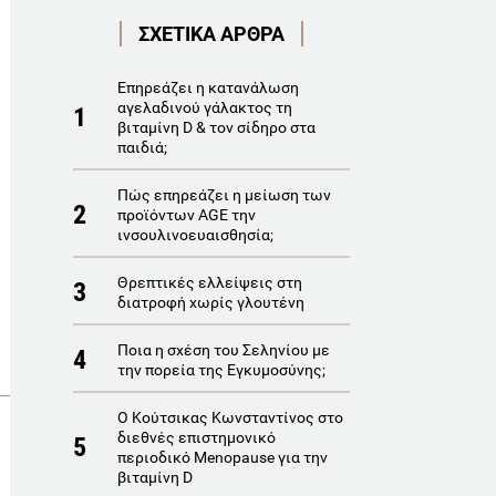
ΣΧΕΤΙΚΑ ΑΡΘΡΑ
Επηρεάζει η κατανάλωση
αγελαδινού γάλακτος τη
1
βιταμίνη D & τον σίδηρο στα
παιδιά;
Πώς επηρεάζει η μείωση των
2
προϊόντων AGE την
ινσουλινοευαισθησία;
Θρεπτικές ελλείψεις στη
3
διατροφή χωρίς γλουτένη
Ποια η σχέση του Σεληνίου με
4
την πορεία της Εγκυμοσύνης;
Ο Κούτσικας Κωνσταντίνος στο
διεθνές επιστημονικό
5
περιοδικό Menopause για την
βιταμίνη D