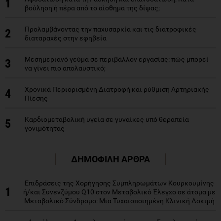
1
βούληση ή πέρα από το αίσθημα της δίψας;
Προλαμβάνοντας την παχυσαρκία και τις διατροφικές
2
διαταραχές στην εφηβεία
Μεσημεριανό γεύμα σε περιβάλλον εργασίας: πώς μπορεί
3
να γίνει πιο απολαυστικό;
Χρονικά Περιορισμένη Διατροφή και ρύθμιση Αρτηριακής
4
Πίεσης
Καρδιομεταβολική υγεία σε γυναίκες υπό θεραπεία
5
γονιμότητας
ΔΗΜΟΦΙΛΗ ΑΡΘΡΑ
Επιδράσεις της Χορήγησης Συμπληρωμάτων Κουρκουμίνης
1
ή/και Συνενζύμου Q10 στον Μεταβολικό Έλεγχο σε άτομα με
Μεταβολικό Σύνδρομο: Μια Τυχαιοποιημένη Κλινική Δοκιμή