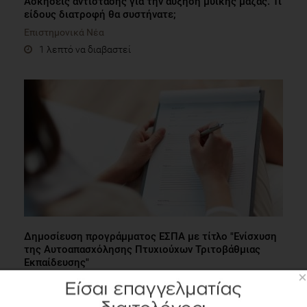
Ασκήσεις αντίστασης για την αύξηση μυϊκής μάζας. Τι
είδους διατροφή θα συστήνατε;
Επιστημονικά Νέα
1 λεπτό να διαβαστεί
Δημοσίευση προγράμματος ΕΣΠΑ με τίτλο "Ενίσχυση
της Αυτοαπασχόλησης Πτυχιούχων Τριτοβάθμιας
Εκπαίδευσης"
×
Εργασία
1 λεπτό να διαβαστεί