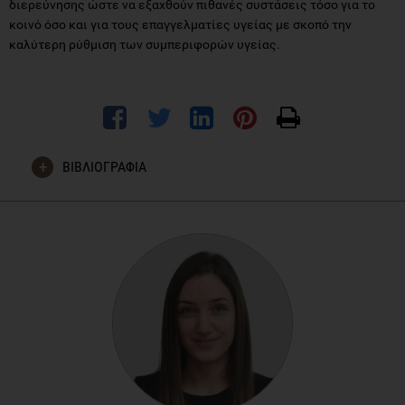
διερεύνησης ώστε να εξαχθούν πιθανές συστάσεις τόσο για το
κοινό όσο και για τους επαγγελματίες υγείας με σκοπό την
καλύτερη ρύθμιση των συμπεριφορών υγείας.
ΒΙΒΛΙΟΓΡΑΦΙΑ
Pfeiler T.M. & Egloff B., Personality and eating habits
revisited: Associations between the big five, food choices,
and Body Mass Index in a representative Australian sample,
Appetite (2020), doi:
https://doi.org/10.1016/j.appet.2020.104607