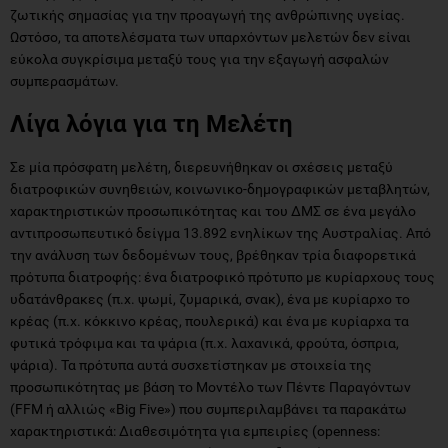
ζωτικής σημασίας για την προαγωγή της ανθρώπινης υγείας.
Ωστόσο, τα αποτελέσματα των υπαρχόντων μελετών δεν είναι
εύκολα συγκρίσιμα μεταξύ τους για την εξαγωγή ασφαλών
συμπερασμάτων.
Λίγα λόγια για τη Μελέτη
Σε μία πρόσφατη μελέτη, διερευνήθηκαν οι σχέσεις μεταξύ
διατροφικών συνηθειών, κοινωνικο-δημογραφικών μεταβλητών,
χαρακτηριστικών προσωπικότητας και του ΔΜΣ σε ένα μεγάλο
αντιπροσωπευτικό δείγμα 13.892 ενηλίκων της Αυστραλίας. Από
την ανάλυση των δεδομένων τους, βρέθηκαν τρία διαφορετικά
πρότυπα διατροφής: ένα διατροφικό πρότυπο με κυρίαρχους τους
υδατάνθρακες (π.χ. ψωμί, ζυμαρικά, σνακ), ένα με κυρίαρχο το
κρέας (π.χ. κόκκινο κρέας, πουλερικά) και ένα με κυρίαρχα τα
φυτικά τρόφιμα και τα ψάρια (π.χ. λαχανικά, φρούτα, όσπρια,
ψάρια). Τα πρότυπα αυτά συσχετίστηκαν με στοιχεία της
προσωπικότητας με βάση το Μοντέλο των Πέντε Παραγόντων
(FFM ή αλλιώς «Big Five») που συμπεριλαμβάνει τα παρακάτω
χαρακτηριστικά: Διαθεσιμότητα για εμπειρίες (openness: