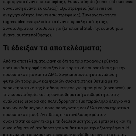
περιέργεια έναντι καχυποψίας), Ευσυνειδησία (conscientiousness:
οργάνωση έναντι ευκολίας), Εξωστρέφεια (extraversion:
ενεργητικότητα έναντι εσωστρέφειας), Συνεργατικότητα
(agreeableness: φιλικότητα έναντι προκλητικότητας),
Συναισθηματική σταθερότητα (Emotional Stability: ευαισθησία
έναντι αυτοπεποίθησης).
Τι έδειξαν τα αποτελέσματα;
Από τα αποτελέσματα φάνηκε ότι τα τρία προαναφερθέντα
πρότυπα διατροφής έδειξαν διαφορετικές συσχετίσεις με την
προσωπικότητα και το ΔΜΣ. Συγκεκριμένα, η κατανάλωση
φυτικών τροφίμων και ψαριών συσχετίστηκε θετικά με το
χαρακτηριστικό της διαθεσιμότητας για εμπειρίες (openness), με
την ευσυνειδησία και τη συναισθηματική σταθερότητα στις
αναλύσεις ιεραρχικής παλινδρόμησης (με παράλληλο έλεγχο για
κοινωνικοδημογραφικούς παράγοντες και άλλα χαρακτηριστικά
προσωπικότητας). Αντίθετα, η κατανάλωση κρέατος
συσχετίστηκε αρνητικά με τη διαθεσιμότητα για εμπειρίες και τη
συναισθηματική σταθερότητα και θετικά με την εξωστρέφεια. Η
κατανάλωση αμυλούχων τροφίμων συνδέθηκε αρνητικά με την