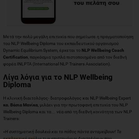
Μετά την πολύ μεγάλη επιτυχία που σημείωσε η πραγματοποίηση
του NLP Wellbeing Diploma του εκπαιδευτικού οργανισμού
Dynamic Equilibrium System, έρχεται το
NLP Wellbeing Coach
Certification
, παγκόσμια τριπλά πιστοποιημένο από τον διεθνή
φορέα INLPTA (International NLP Trainers Association).
Λίγα λόγια για το NLP Wellbeing
Diploma
H κλινική διαιτολόγος- διατροφολόγος και NLP Wellbeing Expert
κα.
Βάσια Μανίκα
, μιλάει για την πρωτοφανή επιτυχία του NLP
Wellbeing Diploma και τα… νέα από τη διεθνή κοινότητα των NLP
Trainers:
«Η συστηματική δουλειά και το πάθος πάντα ανταμείβουν! Τα
εκπληκτικά σχόλια
των επιστημόνων Διαιτολόγων που