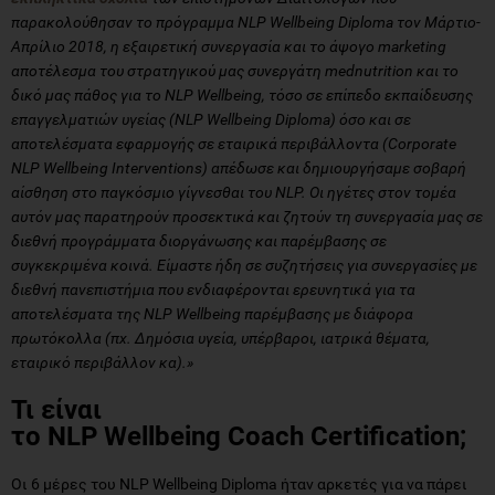
παρακολούθησαν το πρόγραμμα
NLP
Wellbeing
Diploma
τον Μάρτιο-
Απρίλιο 2018
, η εξαιρετική συνεργασία και το άψογο
marketing
αποτέλεσμα του στρατηγικού μας συνεργάτη
mednutrition
και το
δικό μας πάθος για το
NLP
Wellbeing
, τόσο σε επίπεδο εκπαίδευσης
επαγγελματιών υγείας (
NLP
Wellbeing
Diploma
) όσο και σε
αποτελέσματα εφαρμογής σε εταιρικά περιβάλλοντα (
Corporate
NLP
Wellbeing
Interventions
) απέδωσε και δημιουργήσαμε σοβαρή
αίσθηση στο παγκόσμιο γίγνεσθαι του
NLP
. Οι ηγέτες στον τομέα
αυτόν μας παρατηρούν προσεκτικά και ζητούν τη συνεργασία μας σε
διεθνή προγράμματα διοργάνωσης και παρέμβασης σε
συγκεκριμένα κοινά. Είμαστε ήδη σε συζητήσεις για συνεργασίες με
διεθνή πανεπιστήμια που ενδιαφέρονται ερευνητικά για τα
αποτελέσματα της
NLP
Wellbeing
παρέμβασης με διάφορα
πρωτόκολλα (πχ. Δημόσια υγεία, υπέρβαροι, ιατρικά θέματα,
εταιρικό περιβάλλον κα).»
Τι είναι
το NLP Wellbeing Coach Certification;
Οι 6 μέρες του NLP Wellbeing Diploma ήταν αρκετές για να πάρει