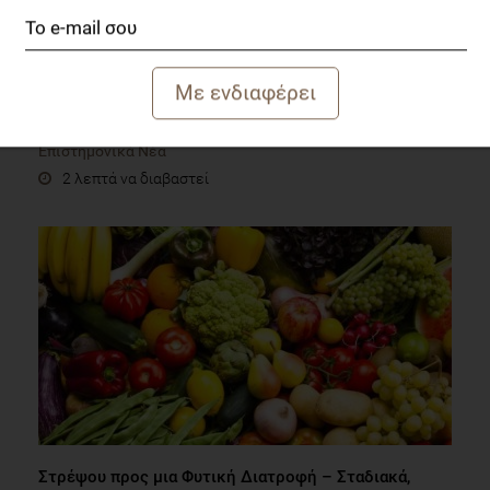
Ο λιναρόσπορος ως φυσικό λειτουργικό τρόφιμο και
συστατικό
Επιστημονικά Νέα
2 λεπτά να διαβαστεί
Στρέψου προς μια Φυτική Διατροφή – Σταδιακά,