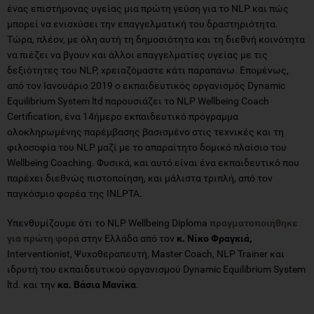
ένας επιστήμονας υγείας μια πρώτη γεύση για το NLP και πώς
μπορεί να ενισχύσει την επαγγελματική του δραστηριότητα.
Τώρα, πλέον, με όλη αυτή τη δημοσιότητα και τη διεθνή κοινότητα
να πιέζει να βγουν και άλλοι επαγγελματίες υγείας με τις
δεξιότητες του NLP, χρειαζόμαστε κάτι παραπάνω. Επομένως,
από τον Ιανουάριο 2019 ο εκπαιδευτικός οργανισμός Dynamic
Equilibrium System ltd παρουσιάζει το NLP Wellbeing Coach
Certification, ένα 14ήμερο εκπαιδευτικό πρόγραμμα
ολοκληρωμένης παρέμβασης βασισμένο στις τεχνικές και τη
φιλοσοφία του NLP μαζί με το απαραίτητο δομικό πλαίσιο του
Wellbeing Coaching. Φυσικά, και αυτό είναι ένα εκπαιδευτικό που
παρέχει διεθνώς πιστοποίηση, και μάλιστα τριπλή, από τον
παγκόσμιο φορέα της INLPTA.
Υπενθυμίζουμε ότι το NLP Wellbeing Diploma
πραγματοποιήθηκε
για πρώτη φορά
στην Ελλάδα από τον
κ. Νίκο Φραγκιά,
Interventionist, Ψυχοθεραπευτή, Master Coach, NLP Trainer και
ιδρυτή του εκπαιδευτικού οργανισμού Dynamic Equilibrium System
ltd. και την
κα. Βάσια Μανίκα
.