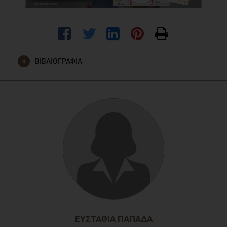
ΒΙΒΛΙΟΓΡΑΦΙΑ
Jalo E, Konttinen H, Vepsäläinen H, Chaput JP, Hu G, Maher
C, Maia J, Sarmiento OL, Standage M, Tudor-Locke C,
Katzmarzyk PT, Fogelholm M. Emotional Eating, Health
Behaviours, and Obesity in Children: A 12-Country Cross-
Sectional Study. Nutrients. 2019;11(2). pii: E351.
ΕΥΣΤΑΘΊΑ ΠΑΠΑΔΆ