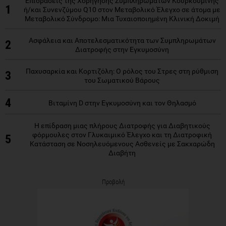
Επιδράσεις της Χορήγησης Συμπληρωμάτων Κουρκουμίνης
1
ή/και Συνενζύμου Q10 στον Μεταβολικό Έλεγχο σε άτομα με
Μεταβολικό Σύνδρομο: Μια Τυχαιοποιημένη Κλινική Δοκιμή
Ασφάλεια και Αποτελεσματικότητα των Συμπληρωμάτων
2
Διατροφής στην Εγκυμοσύνη
Παχυσαρκία και Κορτιζόλη: Ο ρόλος του Στρες στη ρύθμιση
3
του Σωματικού Βάρους
4
Βιταμίνη D στην Εγκυμοσύνη και τον Θηλασμό
Η επίδραση μιας πλήρους Διατροφής για Διαβητικούς
φόρμουλες στον Γλυκαιμικό Έλεγχο και τη Διατροφική
5
Κατάσταση σε Νοσηλευόμενους Ασθενείς με Σακχαρώδη
Διαβήτη
Προβολή