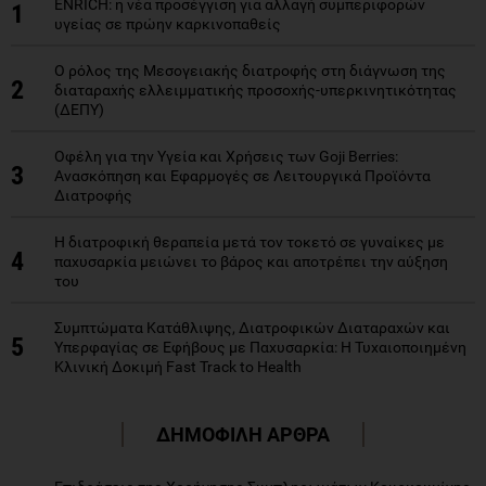
ENRICH: η νέα προσέγγιση για αλλαγή συμπεριφορών
1
υγείας σε πρώην καρκινοπαθείς
Ο ρόλος της Μεσογειακής διατροφής στη διάγνωση της
2
διαταραχής ελλειμματικής προσοχής-υπερκινητικότητας
(ΔΕΠΥ)
Οφέλη για την Υγεία και Χρήσεις των Goji Berries:
3
Ανασκόπηση και Εφαρμογές σε Λειτουργικά Προϊόντα
Διατροφής
Η διατροφική θεραπεία μετά τον τοκετό σε γυναίκες με
4
παχυσαρκία μειώνει το βάρος και αποτρέπει την αύξηση
του
Συμπτώματα Κατάθλιψης, Διατροφικών Διαταραχών και
5
Υπερφαγίας σε Εφήβους με Παχυσαρκία: Η Τυχαιοποιημένη
Κλινική Δοκιμή Fast Track to Health
ΔΗΜΟΦΙΛΗ ΑΡΘΡΑ