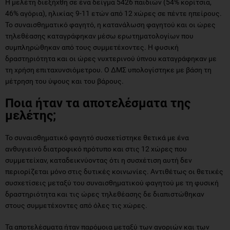
Η μελέτη διεξήχθη σε ένα δείγμα 5426 παιδιών (54% κορίτσια,
46% αγόρια), ηλικίας 9-11 ετών από 12 χώρες σε πέντε ηπείρους.
Το συναισθηματικό φαγητό, η κατανάλωση φαγητού και οι ώρες
τηλεθέασης καταγράφηκαν μέσω ερωτηματολογίων που
συμπληρώθηκαν από τους συμμετέχοντες. Η φυσική
δραστηριότητα και οι ώρες νυχτερινού ύπνου καταγράφηκαν με
τη χρήση επιταχυνσιόμετρου. Ο ΔΜΣ υπολογίστηκε με βάση τη
μέτρηση του ύψους και του βάρους.
Ποια ήταν τα αποτελέσματα της
μελέτης;
Το συναισθηματικό φαγητό συσχετίστηκε θετικά με ένα
ανθυγιεινό διατροφικό πρότυπο και στις 12 χώρες που
συμμετείχαν, καταδεικνύοντας ότι η συσχέτιση αυτή δεν
περιορίζεται μόνο στις δυτικές κοινωνίες. Αντιθέτως οι θετικές
συσχετίσεις μεταξύ του συναισθηματικού φαγητού με τη φυσική
δραστηριότητα και τις ώρες τηλεθέασης δε διαπιστώθηκαν
στους συμμετέχοντες από όλες τις χώρες.
Τα αποτελέσματα ήταν παρόμοια μεταξύ των αγοριών και των