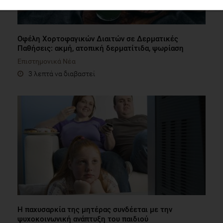
Οφέλη Χορτοφαγικών Διαιτών σε Δερματικές
Παθήσεις: ακμή, ατοπική δερματίτιδα, ψωρίαση
Επιστημονικά Νέα
3 λεπτά να διαβαστεί
Η παχυσαρκία της μητέρας συνδέεται με την
ψυχοκοινωνική ανάπτυξη του παιδιού