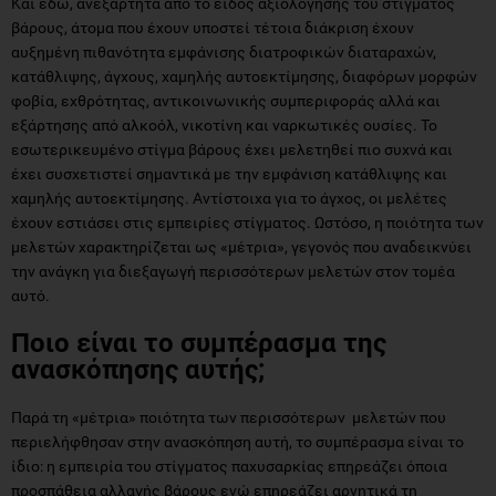
Και εδώ, ανεξαρτητα από το είδος αξιολόγησης του στίγματος
βάρους, άτομα που έχουν υποστεί τέτοια διάκριση έχουν
αυξημένη πιθανότητα εμφάνισης διατροφικών διαταραχών,
κατάθλιψης, άγχους, χαμηλής αυτοεκτίμησης, διαφόρων μορφών
φοβία, εχθρότητας, αντικοινωνικής συμπεριφοράς αλλά και
εξάρτησης από αλκοόλ, νικοτίνη και ναρκωτικές ουσίες. Το
εσωτερικευμένο στίγμα βάρους έχει μελετηθεί πιο συχνά και
έχει συσχετιστεί σημαντικά με την εμφάνιση κατάθλιψης και
χαμηλής αυτοεκτίμησης. Αντίστοιχα για το άγχος, οι μελέτες
έχουν εστιάσει στις εμπειρίες στίγματος. Ωστόσο, η ποιότητα των
μελετών χαρακτηρίζεται ως «μέτρια», γεγονός που αναδεικνύει
την ανάγκη για διεξαγωγή περισσότερων μελετών στον τομέα
αυτό.
Ποιο είναι το συμπέρασμα της
ανασκόπησης αυτής;
Παρά τη «μέτρια» ποιότητα των περισσότερων μελετών που
περιελήφθησαν στην ανασκόπηση αυτή, το συμπέρασμα είναι το
ίδιο: η εμπειρία του στίγματος παχυσαρκίας επηρεάζει όποια
προσπάθεια αλλαγής βάρους ενώ επηρεάζει αρνητικά τη