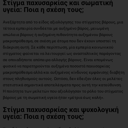
Στίγμα παχυσαρκίας και σωματική
υγεία:
Ποια η σχέση τους
;
Ανεξάρτητα από το είδος αξιολόγησης του στίγματος βάρους, μια
τέτοια εμπειρία συνδέεται με αυξημένο βάρος, μειωμένη
απώλεια βάρους ή αυξημένη πιθανότητα αυξημένου βάρους
μακροπρόθεσμα, σε σχέση με άτομα που δεν έχουν υποστεί τη
διάκριση αυτή. Σε κάθε περίπτωση, μία εμπερία κοινωνικού
στίγματος φαίνεται να λειτουργεί ως ανασταλτικός παράγοντας
σε οποιαδήποτε απόπειρα αλλαγής βάρους. Είναι επομένως
φυσικό να παρατηρούνται αυξημένα ποσοστά παχυσαρκίας
μακροπρόθεσμα αλλά και αυξημένος κίνδυνος εμφάνισης διαβήτη
στους πληθυσμούς αυτούς. Ωστόσο, δεν έδειξαν όλες οι μελέτες
στατιστικά σημαντικά αποτελέσματα προς αυτή την κατεύθυνση.
Η ποιότητα των μελετών που αξιολόγησαν το ρόλο του στίγματος
βάρους με τη σωματική υγεία ήταν «μέτρια έως καλή».
Στίγμα παχυσαρκίας και ψυχολογική
υγεία:
Ποια η σχέση τους
;