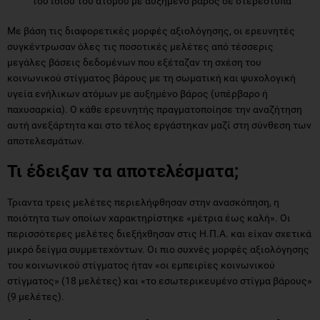
του ίδιου του ατόμου με αυξημένο βάρος σε στερεότυπα
Με βάση τις διαφορετικές μορφές αξιολόγησης, οι ερευνητές
συγκέντρωσαν όλες τις ποσοτικές μελέτες από τέσσερις
μεγάλες βάσεις δεδομένων που εξέταζαν τη σχέση του
κοινωνικού στίγματος βάρους με τη σωματική και ψυχολογική
υγεία ενήλικων ατόμων με αυξημένο βάρος (υπέρβαρο ή
παχυσαρκία). Ο κάθε ερευνητής πραγματοποίησε την αναζήτηση
αυτή ανεξάρτητα και στο τέλος εργάστηκαν μαζί στη σύνθεση των
αποτελεσμάτων.
Τι έδειξαν τα αποτελέσματα;
Τριαντα τρεις μελέτες περιελήφθησαν στην ανασκόπηση, η
ποιότητα των οποίων χαρακτηρίστηκε «μέτρια έως καλή». Οι
περισσότερες μελέτες διεξήχθησαν στις Η.Π.Α. και είχαν σχετικά
μικρό δείγμα συμμετεχόντων. Οι πιο συχνές μορφές αξιολόγησης
του κοινωνικού στίγματος ήταν «οι εμπειρίες κοινωνικού
στίγματος» (18 μελέτες) και «το εσωτερικευμένο στίγμα βάρους»
(9 μελέτες).