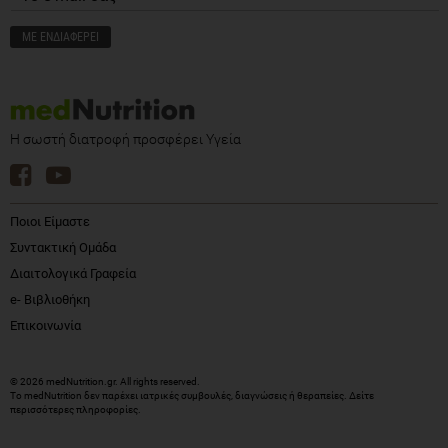
Η σωστή διατροφή προσφέρει Υγεία
Ποιοι Είμαστε
Συντακτική Ομάδα
Διαιτολογικά Γραφεία
e- Βιβλιοθήκη
Επικοινωνία
© 2026 medNutrition.gr. All rights reserved.
Το medNutrition δεν παρέχει ιατρικές συμβουλές, διαγνώσεις ή θεραπείες.
Δείτε
περισσότερες πληροφορίες
.