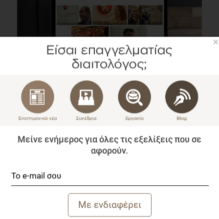
×
VIDEO
Τα πιο δημοφιλή video του medNutrition για το 2015!
Blog
2 λεπτά να διαβαστεί
Μείνε ενήμερος για όλες τις εξελίξεις που σε
αφορούν.