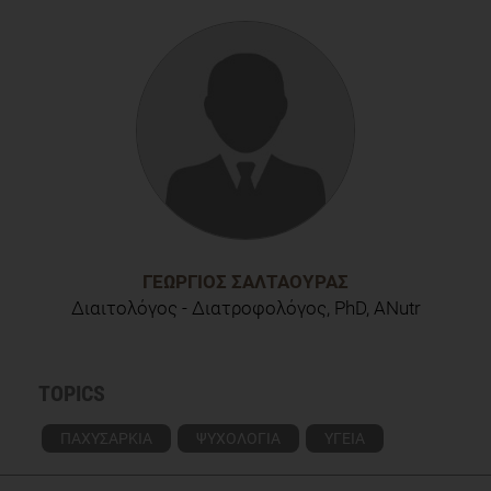
physiological and psychological health outcomes for
overweight and obese adults: A systematic review. Adv Nurs.
74:1030–1042. DOI: 10.1111/jan.13511.
ΓΕΏΡΓΙΟΣ ΣΑΛΤΑΟΎΡΑΣ
Διαιτολόγος - Διατροφολόγος, PhD, ANutr
TOPICS
ΠΑΧΥΣΑΡΚΙΑ
ΨΥΧΟΛΟΓΙΑ
ΥΓΕΙΑ