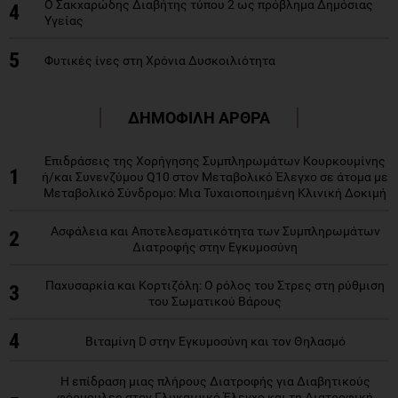
Ο Σακχαρώδης Διαβήτης τύπου 2 ως πρόβλημα Δημόσιας
4
Υγείας
5
Φυτικές ίνες στη Χρόνια Δυσκοιλιότητα
ΔΗΜΟΦΙΛΗ ΑΡΘΡΑ
Επιδράσεις της Χορήγησης Συμπληρωμάτων Κουρκουμίνης
1
ή/και Συνενζύμου Q10 στον Μεταβολικό Έλεγχο σε άτομα με
Μεταβολικό Σύνδρομο: Μια Τυχαιοποιημένη Κλινική Δοκιμή
Ασφάλεια και Αποτελεσματικότητα των Συμπληρωμάτων
2
Διατροφής στην Εγκυμοσύνη
Παχυσαρκία και Κορτιζόλη: Ο ρόλος του Στρες στη ρύθμιση
3
του Σωματικού Βάρους
4
Βιταμίνη D στην Εγκυμοσύνη και τον Θηλασμό
Η επίδραση μιας πλήρους Διατροφής για Διαβητικούς
φόρμουλες στον Γλυκαιμικό Έλεγχο και τη Διατροφική