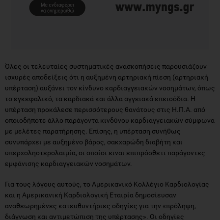
Όλες οι τελευταίες συστηματικές ανασκοπήσεις παρουσιάζουν
ισχυρές αποδείξεις ότι η αυξημένη αρτηριακή πίεση (αρτηριακή
υπέρταση) αυξάνει τον κίνδυνο καρδιαγγειακών νοσημάτων, όπως
το εγκεφαλικό, τα καρδιακά και άλλα αγγειακά επεισόδια. Η
υπέρταση προκάλεσε περισσότερους θανάτους στις Η.Π.Α. από
οποιοδήποτε άλλο παράγοντα κινδύνου καρδιαγγειακών σύμφωνα
με μελέτες παρατήρησης. Επίσης, η υπέρταση συνήθως
συνυπάρχει με αυξημένο βάρος, σακχαρώδη διαβήτη και
υπερχοληστερολαιμία, οι οποίοι ειναι επιπρόσθετι παράγοντες
εμφάνισης καρδιαγγειακών νοσημάτων.
Για τους λόγους αυτούς, το Αμερικανικό Κολλέγιο Καρδιολογίας
και η Αμερικανική Καρδιολογική Εταιρία δημοσίευσαν
αναθεωρημένες κατευθυντήριες οδηγίες για την «πρόληψη,
διάγνωση και αντιμετώπιση της υπέρτασης». Οι οδηγίες