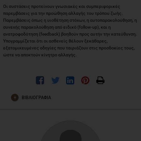
Οι συστάσεις προτείνουν γνωσιακές και συμπεριφορικές
παρεμβάσεις για την προώθηση αλλαγής του τρόπου ζωής.
Παρεμβάσεις όπως η υιοθέτηση στόχων, η αυτοπαρακολούθηση, η
συνεχής παρακολούθηση από ειδικό (follow-up), και η
ανατροφοδότηση (feedback) βοηθούν προς αυτήν την κατεύθυνση.
Υπογραμμίζεται ότι οι ασθενείς θέλουν ξεκάθαρες,
εξατομικευμένες οδηγίες που ταιριάζουν στις προσδοκίες τους,
ώστε να αποκτούν κίνητρο αλλαγής.
ΒΙΒΛΙΟΓΡΑΦΙΑ
Whelton PK, Carey RM, Aronow WS, Casey DE Jr, Collins KJ,
Dennison Himmelfarb C, DePalma SM, Gidding S, Jamerson
KA, Jones DW, MacLaughlin EJ, Muntner P, Ovbiagele B,
Smith SC Jr, Spencer CC, Stafford RS, Taler SJ, Thomas RJ,
Williams KA Sr, Williamson JD, Wright JT Jr. (2017)