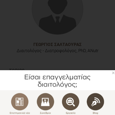
ACC/AHA/AAPA/ABC/ACPM/AGS/APhA/ASH/ASPC/NMA/PCNA
guideline for the prevention, detection, evaluation, and
management of high blood pressure in adults: a report of the
American College of Cardiology/American Heart Association
Task Force on Clinical Practice Guidelines.
Hypertension.
ΓΕΏΡΓΙΟΣ ΣΑΛΤΑΟΎΡΑΣ
Διαιτολόγος - Διατροφολόγος, PhD, ANutr
TOPICS
×
ΔΙΑΙΤΟΛΟΓΟΣ
ΕΠΙΣΤΗΜΟΝΙΚΑ
ΔΙΑΒΑΣΤΕ ΑΚΟΜΗ