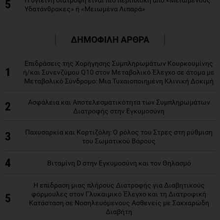
5
Υδατάνθρακες» ή «Μειωμένα Λιπαρά»
ΔΗΜΟΦΙΛΗ ΑΡΘΡΑ
Επιδράσεις της Χορήγησης Συμπληρωμάτων Κουρκουμίνης
1
ή/και Συνενζύμου Q10 στον Μεταβολικό Έλεγχο σε άτομα με
Μεταβολικό Σύνδρομο: Μια Τυχαιοποιημένη Κλινική Δοκιμή
Ασφάλεια και Αποτελεσματικότητα των Συμπληρωμάτων
2
Διατροφής στην Εγκυμοσύνη
Παχυσαρκία και Κορτιζόλη: Ο ρόλος του Στρες στη ρύθμιση
3
του Σωματικού Βάρους
4
Βιταμίνη D στην Εγκυμοσύνη και τον Θηλασμό
Η επίδραση μιας πλήρους Διατροφής για Διαβητικούς
φόρμουλες στον Γλυκαιμικό Έλεγχο και τη Διατροφική
5
Κατάσταση σε Νοσηλευόμενους Ασθενείς με Σακχαρώδη
Διαβήτη