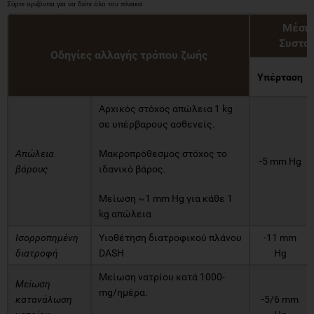
Μέση 
Συστο
Οδηγίες αλλαγής τρόπου ζωής
Υπέρταση
Αρχικός στόχος απώλεια 1 kg
σε υπέρβαρους ασθενείς.
Απώλεια
Μακροπρόθεσμος στόχος το
-5 mm Hg
βάρους
ιδανικό βάρος.
Μείωση ~1 mm Hg για κάθε 1
kg απώλεια
Ισορροπημένη
Υιοθέτηση διατροφικού πλάνου
-11 mm
διατροφή
DASH
Hg
Μείωση νατρίου κατά 1000-
Μείωση
mg/ημέρα.
κατανάλωση
-5/6 mm