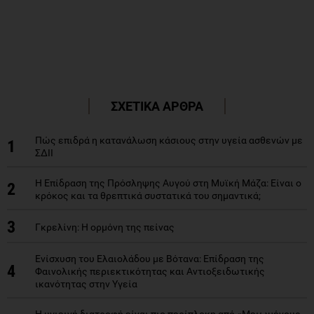
ΣΧΕΤΙΚΑ ΑΡΘΡΑ
Πώς επιδρά η κατανάλωση κάσιους στην υγεία ασθενών με
1
ΣΔΙΙ
Η Επίδραση της Πρόσληψης Αυγού στη Μυϊκή Μάζα: Είναι ο
2
κρόκος και τα θρεπτικά συστατικά του σημαντικά;
3
Γκρελίνη: H ορμόνη της πείνας
Ενίσχυση του Ελαιολάδου με Βότανα: Επίδραση της
4
Φαινολικής περιεκτικότητας και Αντιοξειδωτικής
ικανότητας στην Υγεία
Η υγιεινή διατροφή είναι πιο περίπλοκη από «Μειωμένους