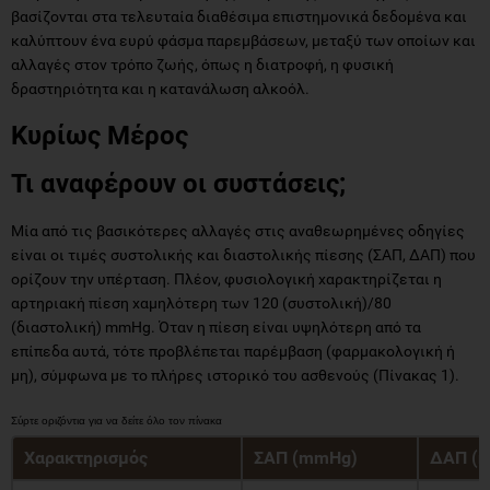
βασίζονται στα τελευταία διαθέσιμα επιστημονικά δεδομένα και
καλύπτουν ένα ευρύ φάσμα παρεμβάσεων, μεταξύ των οποίων και
αλλαγές στον τρόπο ζωής, όπως η διατροφή, η φυσική
δραστηριότητα και η κατανάλωση αλκοόλ.
Κυρίως Μέρος
Τι αναφέρουν οι συστάσεις;
Μία από τις βασικότερες αλλαγές στις αναθεωρημένες οδηγίες
είναι οι τιμές συστολικής και διαστολικής πίεσης (ΣΑΠ, ΔΑΠ) που
ορίζουν την υπέρταση. Πλέον, φυσιολογική χαρακτηρίζεται η
αρτηριακή πίεση χαμηλότερη των 120 (συστολική)/80
(διαστολική) mmHg. Όταν η πίεση είναι υψηλότερη από τα
επίπεδα αυτά, τότε προβλέπεται παρέμβαση (φαρμακολογική ή
μη), σύμφωνα με το πλήρες ιστορικό του ασθενούς (Πίνακας 1).
Χαρακτηρισμός
ΣΑΠ (mmHg)
ΔΑΠ (