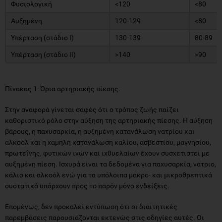
Φυσιολογική
<120
<80
Αυξημένη
120-129
<80
Υπέρταση (στάδιο Ι)
130-139
80-89
Υπέρταση (στάδιο ΙΙ)
>140
>90
Πίνακας 1: Όρια αρτηριακής πίεσης.
Στην αναφορά γίνεται σαφές ότι ο τρόπος ζωής παίζει
καθοριστικό ρόλο στην αύξηση της αρτηριακής πίεσης. Η αύξηση
βάρους, η παχυσαρκία, η αυξημένη κατανάλωση νατρίου και
αλκοόλ και η χαμηλή κατανάλωση καλίου, ασβεστίου, μαγνησίου,
πρωτεΐνης, φυτικών ινών και ιχθυελαίων έχουν συσχετιστεί με
αυξημένη πίεση. Ισχυρά είναι τα δεδομένα για παχυσαρκία, νάτριο,
κάλιο και αλκοόλ ενώ για τα υπόλοιπα μακρο- και μικροθρεπτικά
συστατικά υπάρχουν προς το παρόν μόνο ενδείξεις.
Επομένως, δεν προκαλεί εντύπωση ότι οι διαιτητικές
παρεμβάσεις παρουσιάζονται εκτενώς στις οδηγίες αυτές. Οι