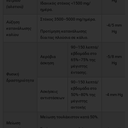
νατρίου
Hg
Ιδανικός στόχος <1500 mg/
(αλατιού)
ημέρα.
Στόχος 3500–5000 mg/ημέρα.
Αύξηση
-4/5 mm
κατανάλωσης
Προτίμηση κατανάλωσης
Hg
καλίου
δίαιτας πλούσια σε κάλιο.
90–150 λεπτά/
εβδομάδα στο
Αερόβια
-5/8 mm
65%–75% της
άσκηση
Hg
μέγιστης
έντασης.
Φυσική
δραστηριότητα
90–150 λεπτά/
εβδομάδα στο
Ασκήσεις
50%–80% της
-4 mm Hg
αντιστάσεων
μέγιστης
αντοχής
Μείωση τουλάχιστον κατά 50%.
Μείωση