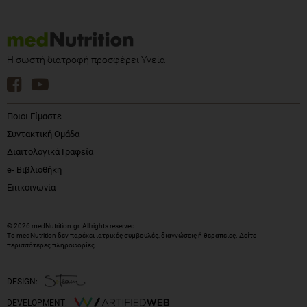
Η σωστή διατροφή προσφέρει Υγεία
Ποιοι Είμαστε
Συντακτική Ομάδα
Διαιτολογικά Γραφεία
e- Βιβλιοθήκη
Επικοινωνία
© 2026 medNutrition.gr. All rights reserved.
Το medNutrition δεν παρέχει ιατρικές συμβουλές, διαγνώσεις ή θεραπείες.
Δείτε
περισσότερες πληροφορίες
.
DESIGN:
DEVELOPMENT: