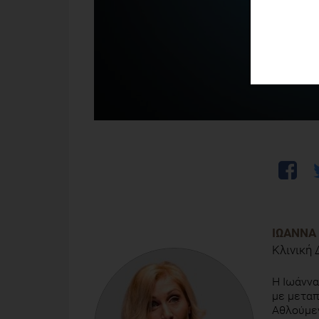
ΙΩΆΝΝΑ
Κλινική 
Η Ιωάννα
με μεταπ
Αθλούμε