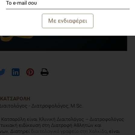
 ΚΑΤΣΑΡΌΛΗ
Διαιτολόγος - Διατροφολόγος, M.Sc.
 Κατσαρόλη είναι Κλινική Διαιτολόγος – Διατροφολόγος
τυχιακή ειδίκευση στη Διατροφή Αθλητών και
νων. Διατηρεί
διαιτολογικό γραφείο στη Χαλκίδα
, είναι