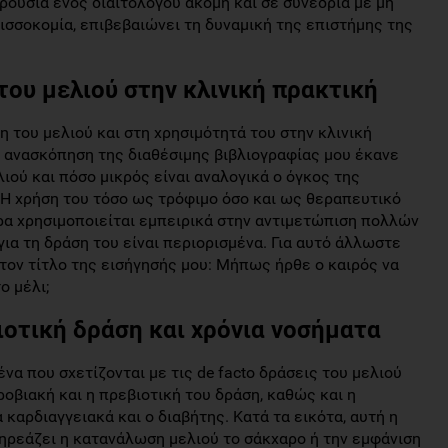
αρουσία ενός διαιτολόγου ακόμη και σε συνέδρια με μη
λισσοκομία, επιβεβαιώνει τη δυναμική της επιστήμης της
του μελιού στην κλινική πρακτική
η του μελιού και στη χρησιμότητά του στην κλινική
ν ανασκόπηση της διαθέσιμης βιβλιογραφίας μου έκανε
ού και πόσο μικρός είναι αναλογικά ο όγκος της
Η χρήση του τόσο ως τρόφιμο όσο και ως θεραπευτικό
ερα χρησιμοποιείται εμπειρικά στην αντιμετώπιση πολλών
ια τη δράση του είναι περιορισμένα. Για αυτό άλλωστε
τον τίτλο της εισήγησής μου: Μήπως ήρθε ο καιρός να
ο μέλι;
ιοτική δράση και χρόνια νοσήματα
να που σχετίζονται με τις de facto δράσεις του μελιού
ροβιακή και η πρεβιοτική του δράση, καθώς και η
καρδιαγγειακά και ο διαβήτης. Κατά τα εικότα, αυτή η
πηρεάζει η κατανάλωση μελιού το σάκχαρο ή την εμφάνιση