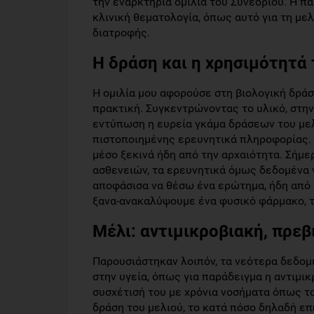
την εναρκτήρια ομιλία του Συνεδρίου. Η π
κλινική θεματολογία, όπως αυτό για τη με
διατροφής.
Η δράση και η χρησιμότητά 
Η ομιλία μου αφορούσε στη βιολογική δράσ
πρακτική. Συγκεντρώνοντας το υλικό, στη
εντύπωση η ευρεία γκάμα δράσεων του μελι
πιστοποιημένης ερευνητικά πληροφορίας. 
μέσο ξεκινά ήδη από την αρχαιότητα. Σήμ
ασθενειών, τα ερευνητικά όμως δεδομένα γ
αποφάσισα να θέσω ένα ερώτημα, ήδη από 
ξανα-ανακαλύψουμε ένα φυσικό φάρμακο, τ
Μέλι: αντιμικροβιακή, πρεβ
Παρουσιάστηκαν λοιπόν, τα νεότερα δεδομέ
στην υγεία, όπως για παράδειγμα η αντιμικ
συσχέτισή του με χρόνια νοσήματα όπως τα 
δράση του μελιού, το κατά πόσο δηλαδή ε