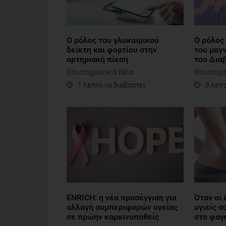
Ο ρόλος του γλυκαιμικού
Ο ρόλος 
δείκτη και φορτίου στην
του μαγν
αρτηριακή πίεση
του Δια
Επιστημονικά Νέα
Επιστημ
1 λεπτό να διαβαστεί
3 λεπτ
ENRICH: η νέα προσέγγιση για
Όταν οι
αλλαγή συμπεριφορών υγείας
υγιείς 
σε πρώην καρκινοπαθείς
στο φαγ