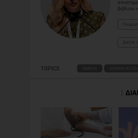
επιστημο
βιβλίου «
Γνωρίσ
Δείτε 
TOPICS
ΟΜΙΛΙΑ
ΙΩΑΝΝΑ ΚΑΤΣ
ΔΙΑ