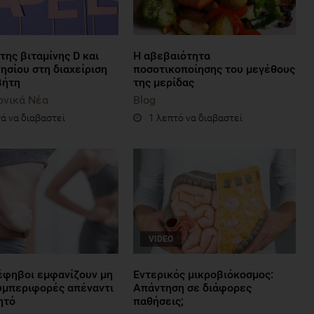
της βιταμίνης D και
Η αβεβαιότητα
ησίου στη διαχείριση
ποσοτικοποίησης του μεγέθους
βήτη
της μερίδας
ονικά Νέα
Blog
ά να διαβαστεί
1 λεπτό να διαβαστεί
VIDEO
 έφηβοι εμφανίζουν μη
Εντερικός μικροβιόκοσμος:
συμπεριφορές απέναντι
Απάντηση σε διάφορες
ητό
παθήσεις;