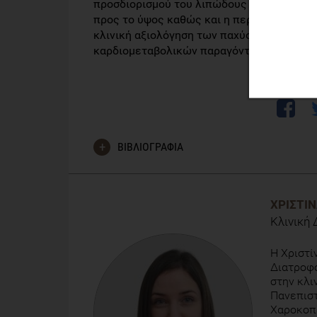
προσδιορισμού του λιπώδους ιστού, όπως 
προς το ύψος καθώς και η περιφέρεια βραχ
κλινική αξιολόγηση των παχύσαρκων εφήβω
καρδιομεταβολικών παραγόντων κινδύνου.
ΒΙΒΛΙΟΓΡΑΦΙΑ
Araujo A.J.S., Santos A.C.O. & Prado W.L. (2016) 
adiposity indicators and cardiometabolic risk fact
ΧΡΙΣΤΊ
Κλινική
H Χριστί
Διατροφο
στην κλι
Πανεπιστ
Χαροκοπ