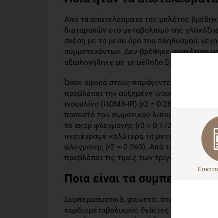
Από τα αποτελέσματα της μελέτης βρέθηκε
διαταραχών στο μεταβολισμό της γλυκόζη
σχέση με το μέσο όρο του πληθυσμού, γεγ
συμμετεχόντων. Δεν βρέθηκε συσχέτιση μ
αξιολογήθηκε με τη μέθοδο DXA, και των 
Όσον αφορά στους παράγοντες κινδύνου, γι
προβλέπει την αυξημένη ινσουλίνη νηστείας
ινσουλίνη (HOMA-IR) (r2 = 0.267) και υψηλ
ποσοστό του σωματικού λίπους, όπως αυτό
το σκορ φλεγμονής (r2 = 0,172). Για τα κο
περιέγραψε καλύτερα τη μεταβλητότητα στη
φλεγμονής (r2 = 0.263). Από την άλλη, ο 
προβλέπει τις τιμές των τριγλυκεριδίων (r2
Ποια είναι τα συμπεράσματα
Συμπερασματικά, φαίνεται ότι οι παχύσαρκ
καρδιομεταβολικούς δείκτες. Με βάση τα 