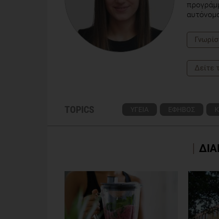
προγράμμ
αυτόνομο
Γνωρίσ
Δείτε 
TOPICS
ΥΓΕΙΑ
ΕΦΗΒΟΣ
Κ
ΔΙΑ