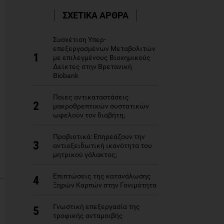
ΣΧΕΤΙΚΑ ΑΡΘΡΑ
Συσχέτιση Υπερ-
επεξεργασμένων Μεταβολιτών
1
με επιλεγμένους Βιοχημικούς
Δείκτες στην Βρετανική
Biobank
Ποιες αντικαταστάσεις
2
μακροθρεπτικών συστατικών
ωφελούν τον διαβήτη;
Προβιοτικά: Επηρεάζουν την
3
αντιοξειδωτική ικανότητα του
μητρικού γάλακτος;
Επιπτώσεις της κατανάλωσης
4
Ξηρών Καρπών στην Γονιμότητα
Γνωστική επεξεργασία της
5
τροφικής ανταμοιβής