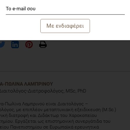
ο δείκτης μάζα σώματος, ο λόγος περιφέρειας μέσης ως
ίονα και μέσης, θα πρέπει να λαμβάνονται υπόψη στην
ν, με σκοπό την πρόληψη και τη θεραπεία
Body composition of obese adolescents: association between
ors. J Hum Nutr Diet. doi: 10.1111/jhn.12414
ΝΑ-ΠΩΛΊΝΑ ΛΑΜΠΡΙΝΟΎ
 Διαιτολόγος-Διατροφολόγος, MSc, PhD
να-Πωλίνα Λαμπρινού είναι Διαιτολόγος –
λόγος, με επιπλέον μεταπτυχιακή εξειδίκευση (M.Sc.)
νική διατροφή και Διδάκτωρ του Χαροκοπείου
ημίου. Εργάζεται ως επιστημονική συνεργάτιδα του
είου Πανεπιστημίου σε Ευρωπαϊκά ερευνητικά