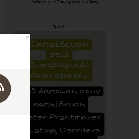
Ασθενείς με Σακχαρώδη Διαβήτη
Προβολή
×