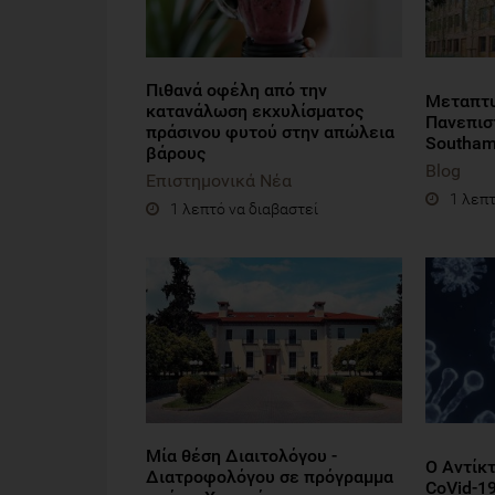
Πιθανά οφέλη από την
Μεταπτυ
κατανάλωση εκχυλίσματος
Πανεπισ
πράσινου φυτού στην απώλεια
Southam
βάρους
Blog
Επιστημονικά Νέα
1 λεπτ
1 λεπτό να διαβαστεί
Μία θέση Διαιτολόγου -
Ο Αντίκ
Διατροφολόγου σε πρόγραμμα
CoVid-1