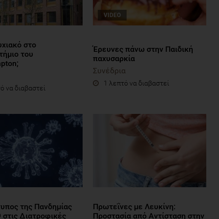
VIDEO
χιακό στο
Έρευνες πάνω στην Παιδική
τήμιο του
παχυσαρκία
pton;
Συνέδρια
1 λεπτό να διαβαστεί
ό να διαβαστεί
τυπος της Πανδημίας
Πρωτεΐνες με Λευκίνη:
9 στις Διατροφικές
Προστασία από Αντίσταση στην