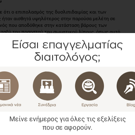
 ότι ο επιπολασμός της δυσλιπιδαιμίας και των
ς ήταν αισθητά υψηλότερος στην παρούσα μελέτη σε
ονός που αποδόθηκε στην κατάσταση βάρους των
εταξύ του ποσοστού του σωματικού λίπους, όπως αυτό
περισσοτέρων δεικτών παχυσαρκίας.
α τα αγόρια, η περίμετρος βραχίονα φάνηκε να
 (r2 = 0.200), τον αυξημένο δείκτη αντίστασης στην
ότερο σκορ καρδιομεταβολικού κινδύνου (r2 = 0,338). Το
 αξιολογήθηκε με τη μέθοδο DXA, φάνηκε να προβλέπει
ρίτσια, ο δείκτης μάζας σώματος ήταν η παράμετρος που
ν ινσουλίνη νηστείας (r2 = 0,079) και το σκορ
λόγος της περιφέρειας μέσης ως προς το ύψος φάνηκε να
 = 0,090).
 για τον επαγγελματία διαιτολόγο;
Μείνε ενήμερος για όλες τις εξελίξεις
οι έφηβοι αντιμετωπίζουν συχνά διαταραγμένες τιμές σε
που σε αφορούν.
αποτελέσματα της μελέτης, ανθρωπομετρικοί δείκτες