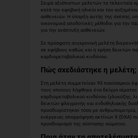
Σειρά αξιόπιστων μελετών τα τελευταία χρ
κατά την εφηβική ηλικία και του αυξημένο
ασθενειών. Η ύπαρξη αυτής της σχέσης, υ
οικονομικά αποδοτικές μέθοδοι για την τ
για την ανάπτυξη ασθενειών.
Σε πρόσφατη συγχρονική μελέτη διερευνή
σε εφήβους καθώς και η χρήση δεικτών π
καρδιομεταβολικού κινδύνου.
Πώς σχεδιάστηκε η μελέτη;
Στη μελέτη συμμετείχαν 93 παχύσαρκοι έφη
τους οποίους λήφθηκε ένα δείγμα αίματος 
καρδιομεταβολικού κινδύνου (γλυκόζης, λιπ
δεικτών φλεγμονής και ενδοθηλιακής δυσλ
προσδιορίστηκαν τόσο με ανθρωπομετρία, π
ενέργειας απορρόφηση ακτίνων Χ (DXA) που
προσδιορισμό της σύστασης σώματος.
Ποια ήταν τα αποτελέσματα