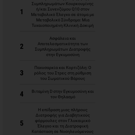
Συμπληρωμάτων Κουρκουμίνης
ή/και Συνενζύμου Q10 στον
1
Μεταβολικό Έλεγχο σε άτομα με
Μεταβολικό Σύνδρομο: Μια
Τυχαιοποιημένη Κλινική Δοκιμή
Ασφάλεια και
Αποτελεσματικότητα των
2
Συμπληρωμάτων Διατροφής
στην Εγκυμοσύνη
Παχυσαρκία και Κορτιζόλη: Ο
3
ρόλος του Στρες στη ρύθμιση
του Σωματικού Βάρους
Βιταμίνη D στην Εγκυμοσύνη και
4
τον Θηλασμό
Η επίδραση μιας πλήρους
Διατροφής για Διαβητικούς
φόρμουλες στον Γλυκαιμικό
5
Έλεγχο και τη Διατροφική
Κατάσταση σε Νοσηλευόμενους