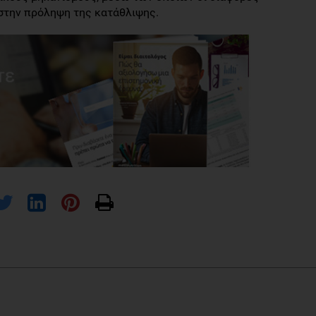
στην πρόληψη της κατάθλιψης.
eke OI. Dietary flavonoid intake and risk of incident depression in midlife and