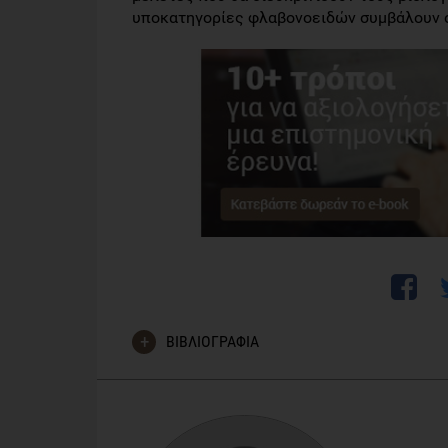
υποκατηγορίες φλαβονοειδών συμβάλουν 
ΒΙΒΛΙΟΓΡΑΦΙΑ
Chang SC, Cassidy A, Willett WC, Rimm EB, O’Reilly EJ, Oker
older women. Am J Clin Nutr. 2016;104:704–14.