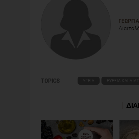
ΓΕΩΡΓΊ
Διαιτολό
TOPICS
ΥΓΕΙΑ
ΕΥΕΞΙΑ ΚΑΙ ΔΙ
ΔΙΑ