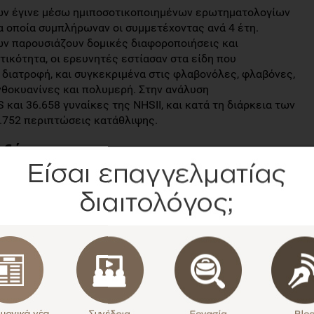
ών έγινε μέσω ημιποσοτικοποιημένων ερωτηματολογίων
 οποία συμπλήρωναν οι συμμετέχοντας ανά 4 έτη.
ν παρουσιάζουν δομικές διαφοροποιήσεις και
τικότητα, οι ερευνητές εστίασαν στα είδη που
 διατροφή, και συγκεκριμένα στις φλαβονόλες, φλαβόνες,
νθοκυανίνες και πολυμερή. Στην ανάλυση
και 36.658 γυναίκες της NHSII, και κατά τη διάρκεια των
.752 περιπτώσεις κατάθλιψης.
εξής
νάμεσα στην πρόσληψη φλαβονολών, φλαβονών,
ς κατάθλιψης, με ενδείξεις αρνητικής γραμμικής
υση έδειξε ότι οι γυναίκες με πρόσληψη των παραπάνω
ιο είχαν 7-10% χαμηλότερο κίνδυνο κατάθλιψης,
ου πεμπτημορίου.
ονών (εσπεριδοειδή και οι χυμοί τους) συσχετίστηκαν
νο κατάθλιψης, με δοσο-εξαρτώμενο τρόπο. Πρόσληψη ≥2
είωση του κινδύνου κατάθλιψης, συγκριτικά με