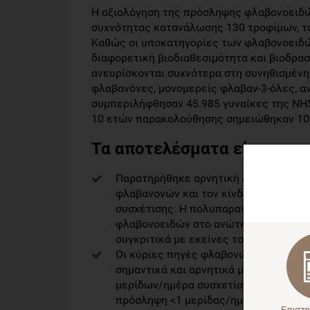
Η αξιολόγηση της πρόσληψης φλαβονοειδ
συχνότητας κατανάλωσης 130 τροφίμων, τα
Καθώς οι υποκατηγορίες των φλαβονοειδώ
διαφορετική βιοδιαθεσιμότητα και βιοδρασ
ανευρίσκονται συχνότερα στη συνηθισμένη
φλαβανόνες, μονομερείς φλαβαν-3-όλες, α
συμπεριλήφθησαν 45.985 γυναίκες της NHS 
10 ετών παρακολούθησης σημειώθηκαν 10
Τα αποτελέσματα είχαν ως 
Παρατηρήθηκε αρνητική συσχέτιση α
φλαβανονών και τον κίνδυνο εκδήλωση
συσχέτισης. Η πολυπαραγοντική ανάλ
φλαβονοειδών στο ανώτερο πεμπτημόρ
συγκριτικά με εκείνες του χαμηλότερ
Οι κύριες πηγές φλαβονών και φλαβαν
σημαντικά και αρνητικά με τον κίνδυ
μερίδων/ημέρα συσχετίστηκε με 18% μ
πρόσληψη <1 μερίδας/ημέρα.