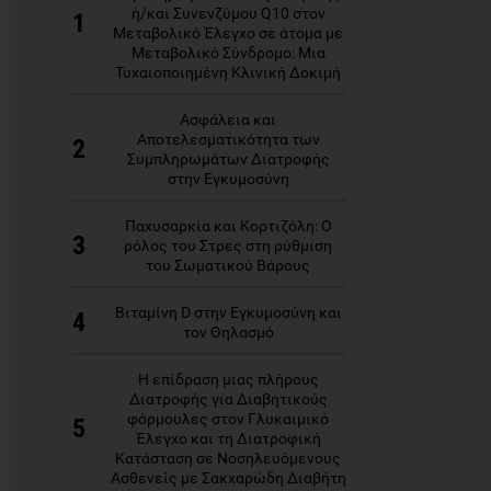
ή/και Συνενζύμου Q10 στον
1
Μεταβολικό Έλεγχο σε άτομα με
Μεταβολικό Σύνδρομο: Μια
Τυχαιοποιημένη Κλινική Δοκιμή
Ασφάλεια και
Αποτελεσματικότητα των
2
Συμπληρωμάτων Διατροφής
στην Εγκυμοσύνη
Παχυσαρκία και Κορτιζόλη: Ο
3
ρόλος του Στρες στη ρύθμιση
του Σωματικού Βάρους
Βιταμίνη D στην Εγκυμοσύνη και
4
τον Θηλασμό
Η επίδραση μιας πλήρους
Διατροφής για Διαβητικούς
φόρμουλες στον Γλυκαιμικό
5
Έλεγχο και τη Διατροφική
Κατάσταση σε Νοσηλευόμενους
Ασθενείς με Σακχαρώδη Διαβήτη