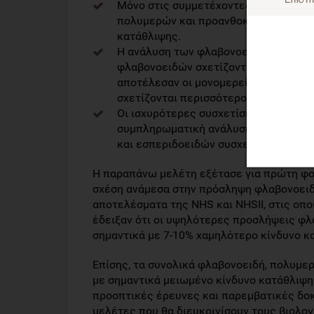
Μόνο στις συμμετέχοντες της NHS, η
πολυμερών και προανθοκυανιδινών συ
κατάθλιψης.
Η ανάλυση των φλαβονοειδών στην 3η 
φλαβονοειδών σχετίζονται με σημαντι
αποτέλεσαν οι μονομερείς φλαβαν-3-ό
σχετίζονται περισσότερο με την κατάθ
Οι ισχυρότερες συσχετίσεις εντοπίστη
συμπληρωματική ανάλυση βάση τροφίμ
και εσπεριδοειδών συσχετίστηκε με 
Η παραπάνω μελέτη εξέτασε για πρώτη φορ
σχέση ανάμεσα στην πρόσληψη φλαβονοειδ
αποτελέσματα της NHS και NHSII, στις οποί
έδειξαν ότι οι υψηλότερες προσλήψεις φ
σημαντικά με 7-10% χαμηλότερο κίνδυνο κ
Επίσης, τα συνολικά φλαβονοειδή, πολυμε
με σημαντικά μειωμένο κίνδυνο κατάθλιψη
προοπτικές έρευνες και παρεμβατικές δοκ
μελέτες που θα διευκρινίσουν τους βιολο