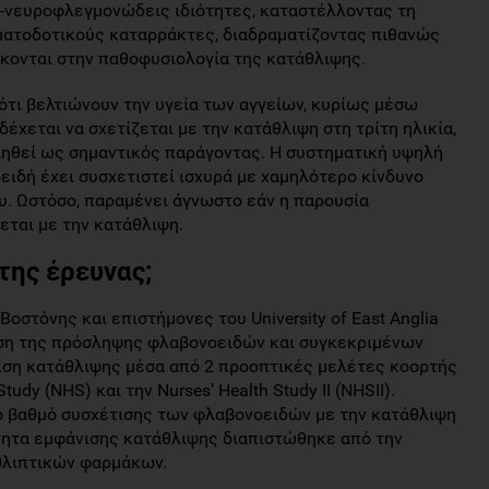
τι-νευροφλεγμονώδεις ιδιότητες, καταστέλλοντας τη
ματοδοτικούς καταρράκτες, διαδραματίζοντας πιθανώς
κονται στην παθοφυσιολογία της κατάθλιψης.
ότι βελτιώνουν την υγεία των αγγείων, κυρίως μέσω
δέχεται να σχετίζεται με την κατάθλιψη στη τρίτη ηλικία,
οιηθεί ως σημαντικός παράγοντας. Η συστηματική υψηλή
δή έχει συσχετιστεί ισχυρά με χαμηλότερο κίνδυνο
υ. Ωστόσο, παραμένει άγνωστο εάν η παρουσία
ται με την κατάθλιψη.
της έρευνας;
Βοστόνης και επιστήμονες του University of East Anglia
έση της πρόσληψης φλαβονοειδών και συγκεκριμένων
ιση κατάθλιψης μέσα από 2 προοπτικές μελέτες κοορτής
tudy (NHS) και την Nurses’ Health Study II (NHSII).
ο βαθμό συσχέτισης των φλαβονοειδών με την κατάθλιψη
ότητα εμφάνισης κατάθλιψης διαπιστώθηκε από την
αθλιπτικών φαρμάκων.