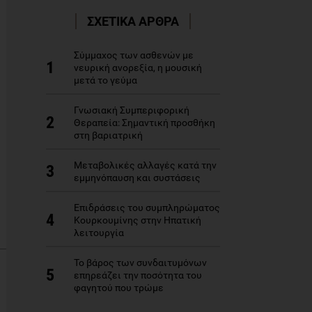
ΣΧΕΤΙΚΑ ΑΡΘΡΑ
Σύμμαχος των ασθενών με
1
νευρική ανορεξία, η μουσική
μετά το γεύμα
Γνωσιακή Συμπεριφορική
2
Θεραπεία: Σημαντική προσθήκη
στη βαριατρική
Μεταβολικές αλλαγές κατά την
3
εμμηνόπαυση και συστάσεις
Επιδράσεις του συμπληρώματος
4
Kουρκουμίνης στην Hπατική
λειτουργία
Το βάρος των συνδαιτυμόνων
5
επηρεάζει την ποσότητα του
φαγητού που τρώμε