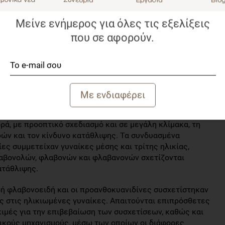
 υψηλότερη πρόσληψη συνολικών φλαβονοειδών,
σχετίστηκε σημαντικά με 9-12% χαμηλότερο κίνδυνο
Μείνε ενήμερος για όλες τις εξελίξεις
που σε αφορούν.
ηλικία, έδειξε ότι σχεδόν όλες οι υποκατηγορίες
κά χαμηλότερο κίνδυνο κατάθλιψης. Εξαίρεση
λες, υποδεικνύοντας ότι οι πολυμερείς φλαβαν-3-όλες
λιψη της 3ης ηλικίας, συγκριτικά με τις μονομερείς.
καν για τις φλαβόνες και τις προανθοκυανιδίνες, και η
ων έδειξε ότι η υψηλότερη πρόσληψη μήλων, αχλαδιών
χαμηλότερο κίνδυνο κατάθλιψης.
ά, με προοπτικό σχεδιασμό και σε μεγάλη κλίμακα, τη
ών και τον κίνδυνο κατάθλιψης. Τα συνδυασμένα
ες συμμετείχαν γυναίκες μέσης και τρίτης ηλικίας,
λαβονολών, φλαβονών και φλαβανονών σχετίζονται
ατάθλιψης.
ρή φλαβονοειδή και οι προανθοκυανιδίνες συσχετίστηκαν
ς στις ηλικιωμένες γυναίκες. Απαιτούνται επιπρόσθετες
ιμές για την επιβεβαίωση των συσχετίσεων, καθώς και
γικούς μηχανισμούς, μέσω των οποίων οι διάφορες