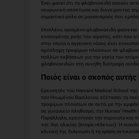
Έχει φανεί ότι τα φλαβονοειδή ασκούν αν
νευρωνική απόπτωση και διεγείροντας ση
σημαντικό ρόλο σε μηχανισμούς που εμπλέ
Επιπλέον, ορισμένα φλαβονοειδή φαίνεται 
ενισχυμένης ροής του αίματος, κάτι που εν
στην οποία η αγγειακή νόσος έχει ενοχοπ
πρόσληψη τροφίμων πλούσιων σε φλαβονοει
πολλών εκβάσεων για την υγεία του ατόμο
φλαβονοειδών στη συνήθη διατροφή συνδέε
Ποιός είναι ο σκοπός αυτής 
Ερευνητές του Harvard Medical School της 
του Ηνωμένου Βασίλειου, εξέτασαν τη σχ
τροφίμων πλούσιων σε αυτά, με την εμφάν
σε γυναικείο πληθυσμό, την Nurses’ Health S
Παράλληλα, ερεύνησαν την παρουσία και τ
της 3ης ηλικίας (άτομα >65ετών). Η συχν
κλινική της διάγνωση ή τη χρήση αντικατ