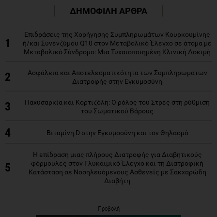
ΔΗΜΟΦΙΛΗ ΑΡΘΡΑ
Επιδράσεις της Χορήγησης Συμπληρωμάτων Κουρκουμίνης
1
ή/και Συνενζύμου Q10 στον Μεταβολικό Έλεγχο σε άτομα με
Μεταβολικό Σύνδρομο: Μια Τυχαιοποιημένη Κλινική Δοκιμή
Ασφάλεια και Αποτελεσματικότητα των Συμπληρωμάτων
2
Διατροφής στην Εγκυμοσύνη
Παχυσαρκία και Κορτιζόλη: Ο ρόλος του Στρες στη ρύθμιση
3
του Σωματικού Βάρους
4
Βιταμίνη D στην Εγκυμοσύνη και τον Θηλασμό
Η επίδραση μιας πλήρους Διατροφής για Διαβητικούς
φόρμουλες στον Γλυκαιμικό Έλεγχο και τη Διατροφική
5
Κατάσταση σε Νοσηλευόμενους Ασθενείς με Σακχαρώδη
Διαβήτη
Προβολή