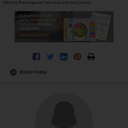
οδηγίες διατροφικών τακτικών για τους γονείς.
ΒΙΒΛΙΟΓΡΑΦΙΑ
«The relationship between food parenting practices, parental
diet and their adolescents’ diet», Sasha A. Fleary, Reynolette
Ettienne