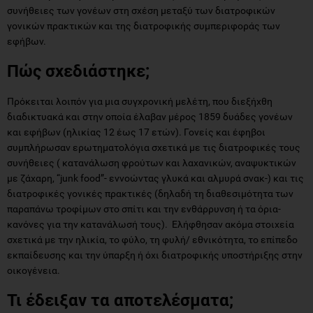
συνήθειες των γονέων στη σχέση μεταξύ των διατροφικών
γονικών πρακτικών και της διατροφικής συμπεριφοράς των
εφήβων.
Πώς σχεδιάστηκε;
Πρόκειται λοιπόν για μια συγχρονική μελέτη, που διεξήχθη
διαδικτυακά και στην οποία έλαβαν μέρος 1859 δυάδες γονέων
και εφήβων (ηλικίας 12 έως 17 ετών). Γονείς και έφηβοι
συμπλήρωσαν ερωτηματολόγια σχετικά με τις διατροφικές τους
συνήθειες ( κατανάλωση φρούτων και λαχανικών, αναψυκτικών
με ζάχαρη, “junk food”- εννοώντας γλυκά και αλμυρά σνακ-) και τις
διατροφικές γονικές πρακτικές (δηλαδή τη διαθεσιμότητα των
παραπάνω τροφίμων στο σπίτι και την ενθάρρυνση ή τα όρια-
κανόνες για την κατανάλωσή τους). Ελήφθησαν ακόμα στοιχεία
σχετικά με την ηλικία, το φύλο, τη φυλή/ εθνικότητα, το επίπεδο
εκπαίδευσης και την ύπαρξη ή όχι διατροφικής υποστήριξης στην
οικογένεια.
Τι έδειξαν τα αποτελέσματα;