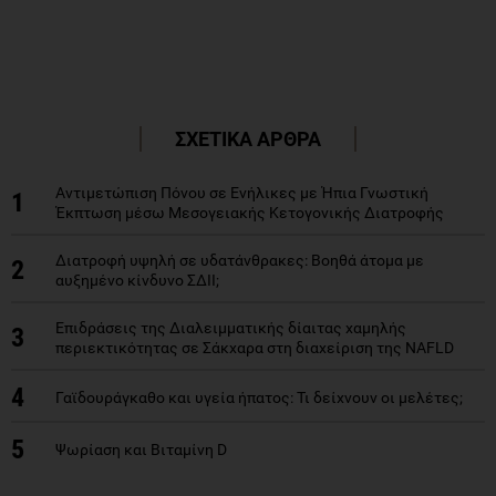
ΣΧΕΤΙΚΑ ΑΡΘΡΑ
Αντιμετώπιση Πόνου σε Ενήλικες με Ήπια Γνωστική
1
Έκπτωση μέσω Μεσογειακής Κετογονικής Διατροφής
Διατροφή υψηλή σε υδατάνθρακες: Βοηθά άτομα με
2
αυξημένο κίνδυνο ΣΔΙΙ;
Επιδράσεις της Διαλειμματικής δίαιτας χαμηλής
3
περιεκτικότητας σε Σάκχαρα στη διαχείριση της NAFLD
4
Γαϊδουράγκαθο και υγεία ήπατος: Τι δείχνουν οι μελέτες;
5
Ψωρίαση και Βιταμίνη D