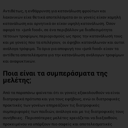
Αντιθέτως, η ενθάρρυνση για κατανάλωση φρούτων και
λαχανικών είχε θετικά αποτελέσματα αν οι γονείς είχαν χαμηλή
κατανάλωση και αρνητικά αν είχαν υψηλή κατανάλωση. Όσον
αφορά το «junk food», σε ένα περιβάλλον με διαθεσιμότητα
τέτοιων τροφίμων, περιορισμούς ως προς την κατανάλωσή τους
και με γονείς που τα επιλέγουν, οι έφηβοι κατανάλωναν και αυτοί
ανάλογα τρόφιμα. Τα όρια για αποφυγή του «junk food» είχαν τα
αντίθετα αποτελέσματα για την κατανάλωση ανάλογων τροφίμων
και αναψυκτικών.
Ποια είναι τα συμπεράσματα της
μελέτης;
Από τα παραπάνω φαίνεται ότι οι γονείς εξακολουθούν να είναι
διατροφικά πρότυπα και για τους εφήβους, ενώ οι διατροφικές
πρακτικές των γονέων επηρεάζουν τις διατροφικές
συμπεριφορές των παιδιών, ανάλογα και με τις διατροφικές τους
συνήθειες. Περισσότερες μελέτες χρειάζεται να διεξαχθούν,
προκειμένου να υπάρξουν πιο σαφείς και αποτελεσματικές