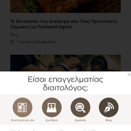
Το Κοτόπουλο στη Διατροφή σου: Ένας Πρωτεϊνικός
Σύμμαχος με Πολλαπλά Οφέλη
Blog
1 λεπτό να διαβαστεί
×
Διατροφή, Συμπληρώματα και Μείωση του βάρους
στα Μαχητικά αθλήματα