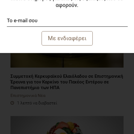
αφορούν.
Συμμετοχή Κερκυραϊκού Ελαιόλαδου σε Επιστημονική
Έρευνα για τον Καρκίνο του Παχέος Εντέρου σε
Πανεπιστήμιο των ΗΠΑ
Επιστημονικά Νέα
1 λεπτό να διαβαστεί