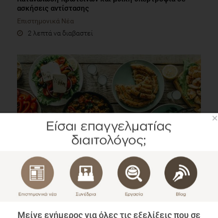
ασκήσεις αντίστασης
Επιστημονικά Νέα
2 λεπτά να διαβαστεί
×
Βραχυπρόθεσμες επιδράσεις των Παραδοσιακών
Ελληνικών Γευμάτων στις Μεταγευματικές
γλυκαιμικές αντιδράσεις
Επιστημονικά Νέα
3 λεπτά να διαβαστεί
Μείνε ενήμερος για όλες τις εξελίξεις που σε