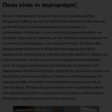
Ποιοι είναι οι περιορισμοί;
Βασικοί περιορισμοί της μελέτης είναι το μικρό μέγεθος
δείγματος, καθώς και ότι τα παιδιά ήταν όλα από το ίδιο κέντρο,
με αποτέλεσμα τα συμπεράσματα να μην μπορούν να
γενικευθούν. Επιπλέον, η τυχαιοποίηση πραγματοποιήθηκε σε
επίπεδο τάξης και όχι παιδιού, με αποτέλεσμα να μην μπορούν να
εντοπιστούν διακυμάνσεις σε ατομικό επίπεδο. Επιπλέον δεν
έχουμε σαφή εικόνα αν οι θερμίδες που παρέμειναν ίδιες
προέρχονται ενδεχομένως από περισσότερο γλυκό εις βάρος του
κυρίως πιάτου. Αν και η μείωση της ενεργειακής πρόσληψης
είναι ιδιαίτερα σημαντική σε μια εποχή που το ποσοστό των
παχύσαρκων παιδιών αυξάνεται, η χρήση του γλυκού για αυτόν τον
σκοπό ίσως δεν είναι η ιδανική. Παρόλα αυτά θα μπορούσε να
χρησιμοποιηθεί στα παιδιά που επιθυμούν να τρώνε γλυκό σε
τακτική βάση. Τα αποτελέσματα αναμένεται να επιβεβαιωθούν
από περαιτέρω μελέτες με μεγαλύτερη διάρκεια, ιδανικότερο
δείγμα και μεγαλύτερη ποικιλία στα γεύματα.