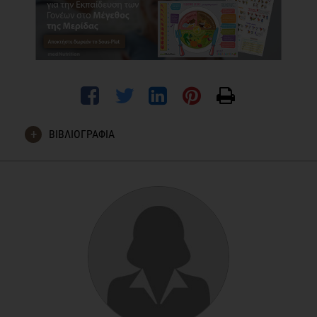
ΒΙΒΛΙΟΓΡΑΦΙΑ
Huss, L.R., et al., Timing of serving dessert but not portion
size affects young children's intake at lunchtime. Appetite,
2013. 68: p. 158-63