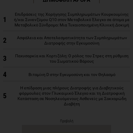
Επιδράσεις της Χορήγησης Συμπληρωμάτων Κουρκουμίνης
1
ή/και Συνενζύμου Q10 στον Μεταβολικό Έλεγχο σε άτομα με
Μεταβολικό Σύνδρομο: Μια Τυχαιοποιημένη Κλινική Δοκιμή
Ασφάλεια και Αποτελεσματικότητα των Συμπληρωμάτων
2
Διατροφής στην Εγκυμοσύνη
Παχυσαρκία και Κορτιζόλη: Ο ρόλος του Στρες στη ρύθμιση
3
του Σωματικού Βάρους
4
Βιταμίνη D στην Εγκυμοσύνη και τον Θηλασμό
Η επίδραση μιας πλήρους Διατροφής για Διαβητικούς
φόρμουλες στον Γλυκαιμικό Έλεγχο και τη Διατροφική
5
Κατάσταση σε Νοσηλευόμενους Ασθενείς με Σακχαρώδη
Διαβήτη
Προβολή