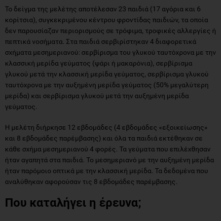
Το δείγμα της μελέτης αποτέλεσαν 23 παιδιά (17 αγόρια και 6
κορίτσια), συγκεκριμένου κέντρου φροντίδας παιδιών, τα οποία
δεν παρουσίαζαν περιορισμούς σε τρόφιμα, τροφικές αλλεργίες ή
πεπτικά νοσήματα. Στα παιδιά σερβιρίστηκαν 4 διαφορετικά
σχήματα μεσημεριανού: σερβίρισμα του γλυκού ταυτόχρονα με την
κλασσική μερίδα γεύματος (ψάρι ή μακαρόνια), σερβίρισμα
γλυκού μετά την κλασσική μερίδα γεύματος, σερβίρισμα γλυκού
ταυτόχρονα με την αυξημένη μερίδα γεύματος (50% μεγαλύτερη
μερίδα) και σερβίρισμα γλυκού μετά την αυξημένη μερίδα
γεύματος.
Η μελέτη διήρκησε 12 εβδομάδες (4 εβδομάδες «εξοικείωσης»
και 8 εβδομάδες παρέμβασης) και όλα τα παιδιά εκτέθηκαν σε
κάθε σχήμα μεσημεριανού 4 φορές. Τα γεύματα που επιλέχθησαν
ήταν αγαπητά στα παιδιά. Το μεσημεριανό με την αυξημένη μερίδα
ήταν παρόμοιο οπτικά με την κλασσική μερίδα. Τα δεδομένα που
αναλύθηκαν αφορούσαν τις 8 εβδομάδες παρέμβασης.
Που καταλήγει η έρευνα;