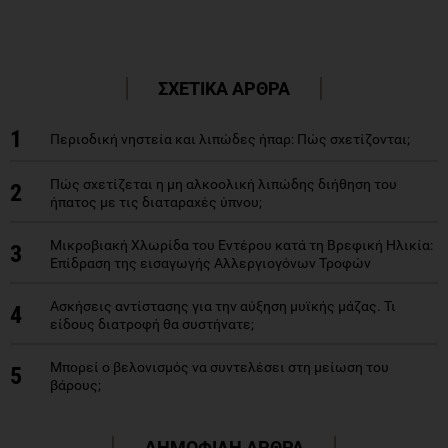
ΣΧΕΤΙΚΑ ΑΡΘΡΑ
1
Περιοδική νηστεία και λιπώδες ήπαρ: Πώς σχετίζονται;
Πώς σχετίζεται η μη αλκοολική λιπώδης διήθηση του
2
ήπατος με τις διαταραχές ύπνου;
Μικροβιακή Χλωρίδα του Εντέρου κατά τη Βρεφική Ηλικία:
3
Επίδραση της εισαγωγής Αλλεργιογόνων Τροφών
Ασκήσεις αντίστασης για την αύξηση μυϊκής μάζας. Τι
4
είδους διατροφή θα συστήνατε;
Μπορεί ο βελονισμός να συντελέσει στη μείωση του
5
βάρους;
ΔΗΜΟΦΙΛΗ ΑΡΘΡΑ