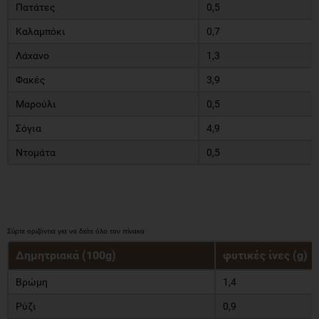
Πατάτες
0,5
Καλαμπόκι
0,7
Λάχανο
1,3
Φακές
3,9
Μαρούλι
0,5
Σόγια
4,9
Ντομάτα
0,5
Δημητριακά (100g)
φυτικές ίνες (g)
Βρώμη
1,4
Ρύζι
0,9