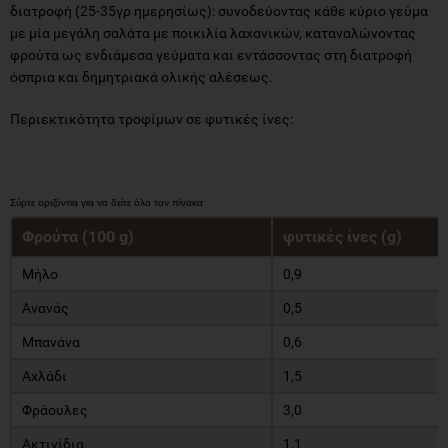
διατροφή (25-35γρ ημερησίως): συνοδεύοντας κάθε κύριο γεύμα
με μία μεγάλη σαλάτα με ποικιλία λαχανικών, καταναλώνοντας
φρούτα ως ενδιάμεσα γεύματα και εντάσσοντας στη διατροφή
όσπρια και δημητριακά ολικής αλέσεως.
Περιεκτικότητα τροφίμων σε φυτικές ίνες:
Φρούτα (100 g)
φυτικές ίνες (g)
Μήλο
0,9
Ανανάς
0,5
Μπανάνα
0,6
Αχλάδι
1,5
Φράουλες
3,0
Ακτινίδια
1,1