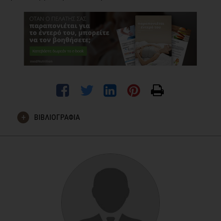
ΒΙΒΛΙΟΓΡΑΦΙΑ
Johanson, J. F. (2007). Review of the treatment options for
chronic constipation. Medscape General Medicine, 9(2), 25.
Dahl WJ, Stewart ML Position of the Academy of Nutrition
and Dietetics: Health Implications of Dietary Fiber. J Acad
Nutr Diet. 2015 Nov;115(11):1861-70
Amenta, M., Cascio, M. T., Di Fiore, P., & Venturini, I. (2006).