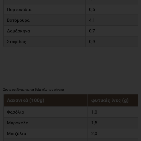
Πορτοκάλια
0,5
Βατόμουρα
4,1
Δαμάσκηνα
0,7
Σταφίδες
0,9
Λαχανικά (100g)
φυτικές ίνες (g)
Φασόλια
1,0
Μπρόκολο
1,5
Μπιζέλια
2,0