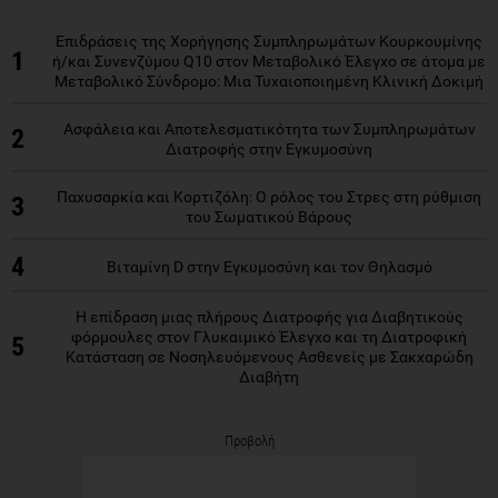
Επιδράσεις της Χορήγησης Συμπληρωμάτων Κουρκουμίνης
1
ή/και Συνενζύμου Q10 στον Μεταβολικό Έλεγχο σε άτομα με
Μεταβολικό Σύνδρομο: Μια Τυχαιοποιημένη Κλινική Δοκιμή
Ασφάλεια και Αποτελεσματικότητα των Συμπληρωμάτων
2
Διατροφής στην Εγκυμοσύνη
Παχυσαρκία και Κορτιζόλη: Ο ρόλος του Στρες στη ρύθμιση
3
του Σωματικού Βάρους
4
Βιταμίνη D στην Εγκυμοσύνη και τον Θηλασμό
Η επίδραση μιας πλήρους Διατροφής για Διαβητικούς
φόρμουλες στον Γλυκαιμικό Έλεγχο και τη Διατροφική
5
Κατάσταση σε Νοσηλευόμενους Ασθενείς με Σακχαρώδη
Διαβήτη
Προβολή