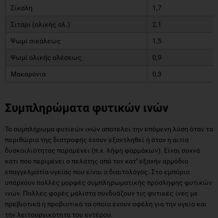
Σίκαλη
1,7
Σιτάρι (ολικής αλ.)
2,1
Ψωμί σικάλεως
1,5
Ψωμί ολικής αλέσεως
0,9
Μακαρόνια
0,3
Συμπληρώματα φυτικών ινών
Το συμπλήρωμα φυτικών ινών αποτελεί την επόμενη λύση όταν τα
περιθώρια της διατροφής έχουν εξαντληθεί ή όταν η αιτία
δυσκοιλιότητας παραμένει (π.χ. λήψη φαρμάκων). Είναι συχνά
κάτι που περιμένει ο πελάτης από τον κατ’ εξοχήν αρμόδιο
επαγγελματία υγείας που είναι ο διαιτολόγος. Στο εμπόριο
υπάρχουν πολλές μορφές συμπληρωματικής πρόσληψης φυτικών
ινών. Πολλές φορές μάλιστα συνδυάζουν τις φυτικές ίνες με
πρεβιοτικά ή προβιοτικά τα οποία έχουν οφέλη για την υγεία και
την λειτουργικότητα του εντέρου.