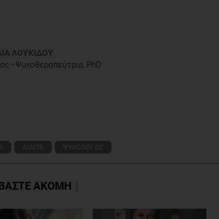
 eating as escape from self­awareness. Psychological Bulletin, 110,
er: A new dimension of appetite? Physiology & Behavior, 91, 432-39.
ΛΊΑ ΛΟΥΚΊΔΟΥ
ος - Ψυχοθεραπεύτρια, PhD
Α
ΔΙΑΙΤΑ
ΨΥΧΟΛΟΓΟΣ
ΒΑΣΤΕ ΑΚΟΜΗ