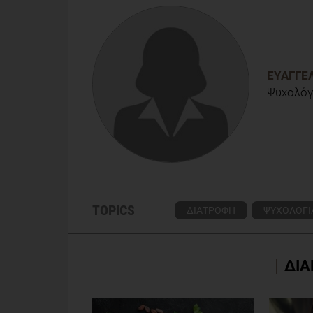
Heatherton, T. F., & Baumeister, R. F. (1991). Binge
86­108.
Lowe, M. R. and Butryn, M. L. (2007). Hedonic hung
ΕΥΑΓΓΕ
Ψυχολόγ
TOPICS
ΔΙΑΤΡΟΦΗ
ΨΥΧΟΛΟΓΙ
ΔΙΑ