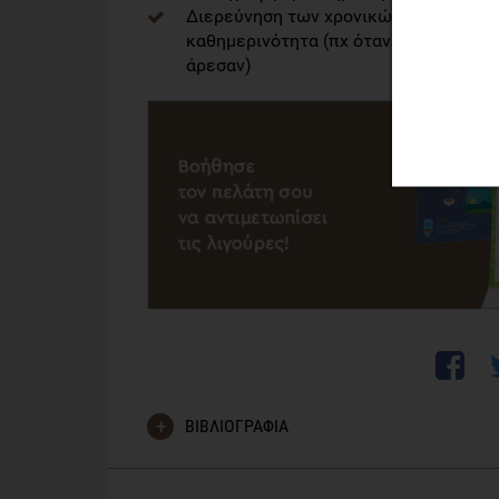
Διερεύνηση των χρονικών διαστημάτω
καθημερινότητα (πχ όταν ήμουν ερωτ
άρεσαν)
ΒΙΒΛΙΟΓΡΑΦΙΑ
Bruch, H. (1973). Eating disorders: Obesity, anorex