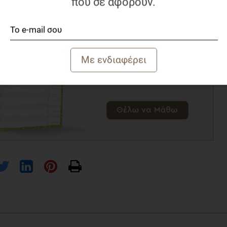
που σε αφορούν.
ν όπου το φαγητό έπαιζε μικρό ρόλο στην
ευμένος, όταν εμπλεκόμουν σε δραστηριότητες που μου
ia nervosa, and the person within. New York, NY: Basic Books.