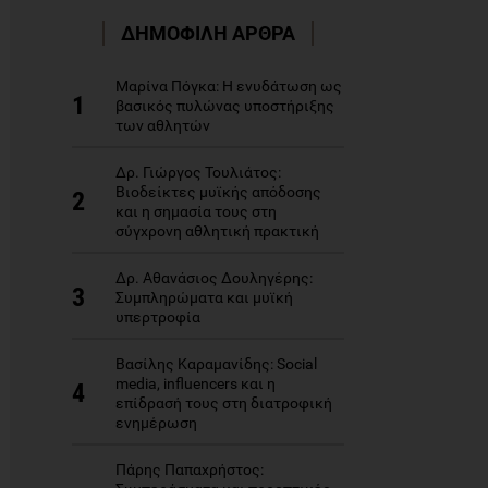
ΔΗΜΟΦΙΛΗ ΑΡΘΡΑ
Μαρίνα Πόγκα: Η ενυδάτωση ως
1
βασικός πυλώνας υποστήριξης
των αθλητών
Δρ. Γιώργος Τουλιάτος:
Βιοδείκτες μυϊκής απόδοσης
2
και η σημασία τους στη
σύγχρονη αθλητική πρακτική
Δρ. Αθανάσιος Δουληγέρης:
3
Συμπληρώματα και μυϊκή
υπερτροφία
Βασίλης Καραμανίδης: Social
media, influencers και η
4
επίδρασή τους στη διατροφική
ενημέρωση
Πάρης Παπαχρήστος: