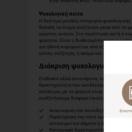
στην αναπνοή κλπ): «ενώ έχω σοβαρά 
Ψυχολογική πείνα
Η δεύτερη μεγάλη κατηγορία ψυχολογικής π
δηλαδή τα άτομα αναζητούν μέσα από το φ
χρήστης ουσιών. Στη περίπτωση αυτή ο κορ
φαγητού. Είναι η διαθεσιμότητα και η νοστ
για ηδονή κυριαρχείται από εξωτερικά σήμ
γεύση, συζήτηση, ή ακόμα και σκέψη, μνήμ
Διάκριση ψυχολογικής και β
Σταδιακά αλλά συνεχόμενα, το φαγητό έχει
δραστηριότητα που συνδέεται με διάφορα 
σχέση μας με το φαγητό είναι καταρχάς να
αναζητήσουμε διαφορετικούς τρόπους να 
Αναγνώριση και συνειδητοποίηση της
Παρατήρηση του πότε εμφανίζεται η α
αντικειμενικά σήματα ή όταν υπάρχου
Καταγραφή δραστηριοτήτων που συνδέ