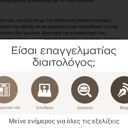
προβλήματα, ασχολούμαι με το πόσο πάχυνα».
είνας, σχετίζεται με την απόλαυση (hedonic hunger),
αγητό την ηδονή, όπως ακριβώς ένας τζογαδόρος ή ένας
εσμός δεν μειώνει ιδιαίτερα την ευχαρίστηση του
ιμιά που κάνουν τα άτομα να συνεχίζουν να τρώνε. Η πείνα
ατα σχετιζόμενα με το φαγητό, όπως, μυρωδιά, όψη,
ες και συνδέσεις με ευχάριστα γεγονότα κλπ.
ιολογικής πείνας
 μετατραπεί από μια βιολογική ανάγκη σε μια εθιστική
συναισθήματα. Ο τρόπος για να επαναπροσδιορίσουμε τη
 αντιληφθούμε πότε και γιατί τρώμε και στη συνέχεια να
καλύψουμε τη «συναισθηματική πείνα»:
 συναισθηματικής κατάστασης πριν την κατανάλωση.
νάγκη για φαγητό (όταν υπάρχουν εσωτερικά
ν σήματα φαγητού στο περιβάλλον;)
Μείνε ενήμερος για όλες τις εξελίξεις
ονται με το φαγητό.