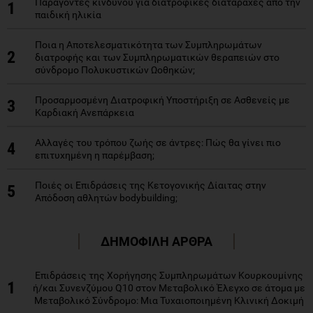
Παράγοντες κινδύνου για διατροφικές διαταραχές από την
1
παιδική ηλικία
Ποια η Αποτελεσματικότητα των Συμπληρωμάτων
2
διατροφής και των Συμπληρωματικών θεραπειών στο
σύνδρομο Πολυκυστικών Ωοθηκών;
Προσαρμοσμένη Διατροφική Υποστήριξη σε Ασθενείς με
3
Καρδιακή Ανεπάρκεια
Αλλαγές του τρόπου ζωής σε άντρες: Πώς θα γίνει πιο
4
επιτυχημένη η παρέμβαση;
Ποιές οι Επιδράσεις της Κετογονικής Δίαιτας στην
5
Απόδοση αθλητών bodybuilding;
ΔΗΜΟΦΙΛΗ ΑΡΘΡΑ
Επιδράσεις της Χορήγησης Συμπληρωμάτων Κουρκουμίνης
1
ή/και Συνενζύμου Q10 στον Μεταβολικό Έλεγχο σε άτομα με
Μεταβολικό Σύνδρομο: Μια Τυχαιοποιημένη Κλινική Δοκιμή