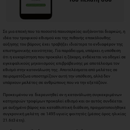
Σε μια εποχή που τα ποσοστά παχυσαρκίας αυξάνονται διαρκώς, η
ιδέα του τροφικού εθισμού και της πιθανής επακόλουθης
αύξησης του βάρους έχει τραβήξει ιδιαίτερα το ενδιαφέρον της
επιστημονικής κοινότητας. Για παράδειγμα, υπάρχει η υπόθεση
ότι η ευχαρίστηση που προκαλεί η ζάχαρη, ενδέχεται να οδηγεί σε
εγκεφαλικούς μηχανισμούς επιβράβευσης με αποτέλεσμα τον
εθισμό στην κατανάλωση της. Αποτελέσματα από μελέτες σε
πειραματόζωα υποστηρίζουν αυτή την υπόθεση, αλλά δεν
υπάρχουν μελέτες σε ανθρώπους που να την εξετάζουν.
Προκειμένου να διερευνηθεί αν η κατανάλωση συγκεκριμένων
κατηγοριών τροφίμων προκαλεί εθισμό και αν αυτός συνδέεται
με αυξημένο βάρος και καταθλιπτική διάθεση, πραγματοποιήθηκε
συγχρονική μελέτη σε 1495 υγιείς φοιτητές (μέσος όρος ηλικίας
21.6±3 έτη).