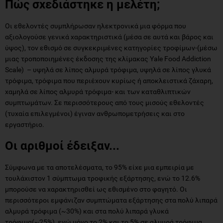
Πώς σχεδιάστηκε η μελέτη;
Οι εθελοντές συμπλήρωσαν ηλεκτρονικά μια φόρμα που
αξιολογούσε γενικά χαρακτηριστικά (μέσα σε αυτά και βάρος και
ύψος), τον εθισμό σε συγκεκριμένες κατηγορίες τροφίμων-(μέσω
μιας τροποποιημένες έκδοσης της κλίμακας Yale Food Addiction
Scale) – υψηλά σε λίπος αλμυρά τρόφιμα, υψηλά σε λίπος γλυκά
τρόφιμα, τρόφιμα που περιέχουν κυρίως ή αποκλειστικά ζάχαρη,
χαμηλά σε λίπος αλμυρά τρόφιμα- και των καταθλιπτικών
συμπτωμάτων. Σε περισσότερους από τους μισούς εθελοντές
(τυχαία επιλεγμένοι) έγιναν ανθρωπομετρήσεις και στο
εργαστήριο.
Οι αριθμοί έδειξαν...
Σύμφωνα με τα αποτελέσματα, το 95% είχε μια εμπειρία με
τουλάχιστον 1 σύμπτωμα τροφικής εξάρτησης, ενώ το 12.6%
μπορούσε να χαρακτηρισθεί ως εθισμένο στο φαγητό. Οι
περισσότεροι εμφάνιζαν συμπτώματα εξάρτησης στα πολύ λιπαρά
αλμυρά τρόφιμα (~30%) και στα πολύ λιπαρά γλυκά
τρόφιμα(~25%), ενώ μόνο το 2% και το 5% σε αλμυρά τρόφιμα