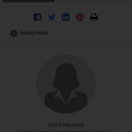
ΒΙΒΛΙΟΓΡΑΦΙΑ
Markus, C., Rogers, P., Brouns, F. and Schepers, R. (2017).
Eating dependence and weight gain; no human evidence for a
‘sugar-addiction’ model of overweight.
Appetite
, 114, pp.64-
72.
ΖΩΉ ΚΟΝΙΔΆΡΗ
Κλινική Διαιτολόγος-Διατροφολόγος, M.Sc.