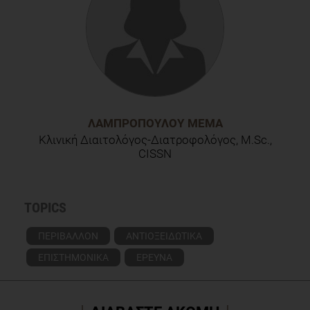
Leifert C. Higher antioxidant and lower cadmium
concentrations and lower incidence of pesticide residues in
organically grown crops: a systematic literature review and
meta-analyses. Br J Nutr. 2014 Sep;112(5):794-811
ΛΑΜΠΡΟΠΟΎΛΟΥ ΜΈΜΑ
Κλινική Διαιτολόγος-Διατροφολόγος, M.Sc.,
CISSN
TOPICS
ΠΕΡΙΒΑΛΛΟΝ
ΑΝΤΙΟΞΕΙΔΩΤΙΚΑ
ΕΠΙΣΤΗΜΟΝΙΚΑ
ΕΡΕΥΝΑ