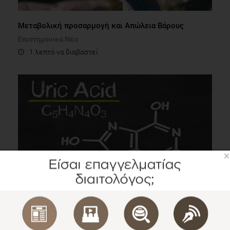
Μεταβολική προσαρμογή και Απώλεια Βάρους
Επιστημονικά Νέα
1 λεπτό να διαβαστεί
×
PRESENTATION
Διατροφικοί παράγοντες που σχετίζονται με την
εμφάνιση υπερουριχαιμίας - ουρικής αρθρίτιδας
Ομιλίες
3 λεπτά να διαβαστεί