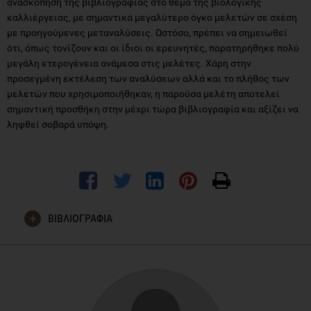
ανασκόπηση της βιβλιογραφίας στο θέμα της βιολογικής
καλλιέργειας, με σημαντικά μεγαλύτερο όγκο μελετών σε σχέση
με προηγούμενες μεταναλύσεις. Ωστόσο, πρέπει να σημειωθεί
ότι, όπως τονίζουν και οι ίδιοι οι ερευνητές, παρατηρήθηκε πολύ
μεγάλη ετερογένεια ανάμεσα στις μελέτες. Χάρη στην
προσεγμένη εκτέλεση των αναλύσεων αλλά και το πλήθος των
μελετών που χρησιμοποιήθηκαν, η παρούσα μελέτη αποτελεί
σημαντική προσθήκη στην μέχρι τώρα βιβλιογραφία και αξίζει να
ληφθεί σοβαρά υπόψη.
ΒΙΒΛΙΟΓΡΑΦΙΑ
Barański M, Srednicka-Tober D, Volakakis N, Seal C,
Sanderson R, Stewart GB, Benbrook C, Biavati B, Markellou E,
Giotis C, Gromadzka-Ostrowska J, Rembiałkowska E,
Skwarło-Sońta K, Tahvonen R, Janovská D, Niggli U, Nicot P,