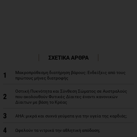
ΣΧΕΤΙΚΑ ΑΡΘΡΑ
Μακροπρόθεσμη διατήρηση βάρους: Ενδείξεις από τους
1
πρώτους μήνες διατροφής
Οστική Πυκνότητα και Σύνθεση Σώματος σε Αυστραλούς
2
που ακολουθούν Φυτικές Δίαιτες έναντι κανονικών
Δίαιτων με βάση το Κρέας
3
AHA: μικρά και συχνά γεύματα για την υγεία της καρδιάς;
4
Ωφελούν τα νιτρικά την αθλητική απόδοση;