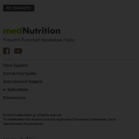
Η σωστή διατροφή προσφέρει Υγεία
Ποιοι Είμαστε
Συντακτική Ομάδα
Διαιτολογικά Γραφεία
e- Βιβλιοθήκη
Επικοινωνία
© 2026 medNutrition.gr. All rights reserved.
Το medNutrition δεν παρέχει ιατρικές συμβουλές, διαγνώσεις ή θεραπείες.
Δείτε
περισσότερες πληροφορίες
.