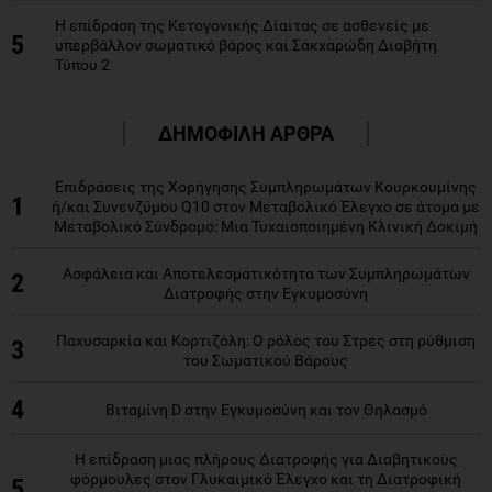
Η επίδραση της Κετογονικής Δίαιτας σε ασθενείς με
5
υπερβάλλον σωματικό βάρος και Σακχαρώδη Διαβήτη
Τύπου 2
ΔΗΜΟΦΙΛΗ ΑΡΘΡΑ
Επιδράσεις της Χορήγησης Συμπληρωμάτων Κουρκουμίνης
1
ή/και Συνενζύμου Q10 στον Μεταβολικό Έλεγχο σε άτομα με
Μεταβολικό Σύνδρομο: Μια Τυχαιοποιημένη Κλινική Δοκιμή
Ασφάλεια και Αποτελεσματικότητα των Συμπληρωμάτων
2
Διατροφής στην Εγκυμοσύνη
Παχυσαρκία και Κορτιζόλη: Ο ρόλος του Στρες στη ρύθμιση
3
του Σωματικού Βάρους
4
Βιταμίνη D στην Εγκυμοσύνη και τον Θηλασμό
Η επίδραση μιας πλήρους Διατροφής για Διαβητικούς
φόρμουλες στον Γλυκαιμικό Έλεγχο και τη Διατροφική
5