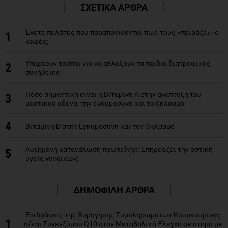
ΣΧΕΤΙΚΑ ΑΡΘΡΑ
Έχετε πελάτες που παραπονιούνται πως τους «πειράζει» ο
1
καφές;
Υπάρχουν τρόποι για να αλλάξουν τα παιδιά διατροφικές
2
συνήθειες;
Πόσο σημαντική είναι η Βιταμίνη Α στην ανάπτυξη του
3
μαστικού αδένα, την εγκυμοσύνη και το θηλασμό;
4
Βιταμίνη D στην Εγκυμοσύνη και τον Θηλασμό
Αυξημένη κατανάλωση πρωτεΐνης: Επηρεάζει την οστική
5
υγεία γυναικών;
ΔΗΜΟΦΙΛΗ ΑΡΘΡΑ
Επιδράσεις της Χορήγησης Συμπληρωμάτων Κουρκουμίνης
1
ή/και Συνενζύμου Q10 στον Μεταβολικό Έλεγχο σε άτομα με