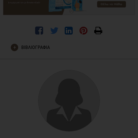
ΒΙΒΛΙΟΓΡΑΦΙΑ
Mohan V, Gayathri R, Jaacks LM, Lakshmipriya N, Anjana
RM, Spiegelman D, Jeevan RG, Balasubramaniam KK,
Shobana S, Jayanthan M, Gopinath V, Divya S, Kavitha V,
Vijayalakshmi P, Bai R MR, Unnikrishnan R, Sudha V,
Krishnaswamy K, Salas-Salvadó J, Willett WC. Cashew Nut
Consumption Increases HDL Cholesterol and Reduces
Systolic Blood Pressure in Asian Indians with Type 2
Diabetes: A 12-Week Randomized Controlled Trial. J Nutr.
2018; 148(1):63-69