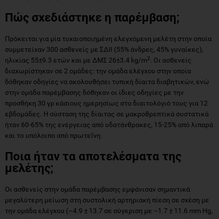
Πώς σχεδιάστηκε η παρέμβαση;
Πρόκειται για μία τυχαιοποιημένη ελεγχόμενη μελέτη στην οποία
συμμετείχαν 300 ασθενείς με ΣΔΙΙ (55% άνδρες, 45% γυναίκες),
2
ηλικίας 55±9.3 ετών και με ΔΜΣ 26±3.4 kg/m
. Οι ασθενείς
διαχωρίστηκαν σε 2 ομάδες: την ομάδα ελέγχου στην οποία
δόθηκαν οδηγίες να ακολουθήσει τυπική δίαιτα διαβητικών, ενώ
στην ομάδα παρέμβασης δόθηκαν οι ίδιες οδηγίες με την
προσθήκη 30 γρ κάσιους ημερησίως στο διαιτολόγιό τους για 12
εβδομάδες. Η σύσταση της δίαιτας σε μακροθρεπτικά συστατικά
ήταν 60-65% της ενέργειας από υδατάνθρακες, 15-25% από λιπαρά
και το υπόλοιπο από πρωτεΐνη.
Ποια ήταν τα αποτελέσματα της
μελέτης;
Οι ασθενείς στην ομάδα παρέμβασης εμφάνισαν σημαντικά
μεγαλύτερη μείωση στη συστολική αρτηριακή πίεση σε σχέση με
την ομάδα ελέγχου (–4.9 ± 13.7 σε σύγκριση με –1.7 ± 11.6 mm Hg,