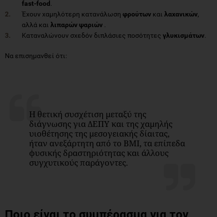
fast-food
.
Έχουν χαμηλότερη κατανάλωση
φρούτων
και
λαχανικών
,
αλλά και
λιπαρών ψαριών
.
Καταναλώνουν σχεδόν διπλάσιες ποσότητες
γλυκισμάτων
.
Να επισημανθεί ότι:
Η θετική συσχέτιση μεταξύ της
διάγνωσης για ΔΕΠΥ και της χαμηλής
υιοθέτησης της μεσογειακής δίαιτας,
ήταν ανεξάρτητη από το BMI, τα επίπεδα
φυσικής δραστηριότητας και άλλους
συγχυτικούς παράγοντες.
Ποιο είναι το συμπέρασμα για τον