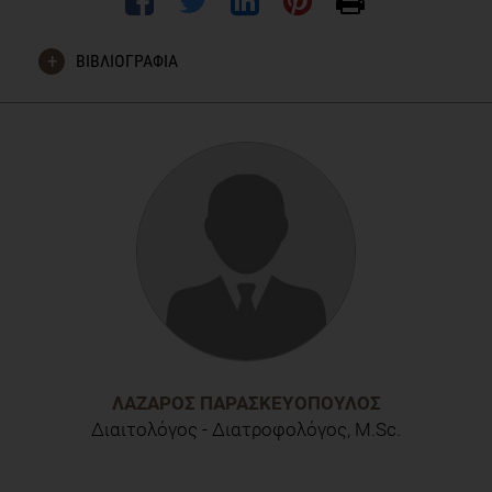
ΒΙΒΛΙΟΓΡΑΦΙΑ
Ríos-Hernández, Alejandra et al. "The Mediterranean Diet And
ADHD In Children And Adolescents". N.p., 2017. Print.
ΛΆΖΑΡΟΣ ΠΑΡΑΣΚΕΥΌΠΟΥΛΟΣ
Διαιτολόγος - Διατροφολόγος, M.Sc.