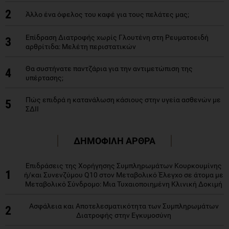
2
Άλλο ένα όφελος του καφέ για τους πελάτες μας;
Επίδραση Διατροφής χωρίς Γλουτένη στη Ρευματοειδή
3
αρθρίτιδα: Μελέτη περιστατικών
Θα συστήνατε παντζάρια για την αντιμετώπιση της
4
υπέρτασης;
Πώς επιδρά η κατανάλωση κάσιους στην υγεία ασθενών με
5
ΣΔΙΙ
ΔΗΜΟΦΙΛΗ ΑΡΘΡΑ
Επιδράσεις της Χορήγησης Συμπληρωμάτων Κουρκουμίνης
1
ή/και Συνενζύμου Q10 στον Μεταβολικό Έλεγχο σε άτομα με
Μεταβολικό Σύνδρομο: Μια Τυχαιοποιημένη Κλινική Δοκιμή
Ασφάλεια και Αποτελεσματικότητα των Συμπληρωμάτων
2
Διατροφής στην Εγκυμοσύνη