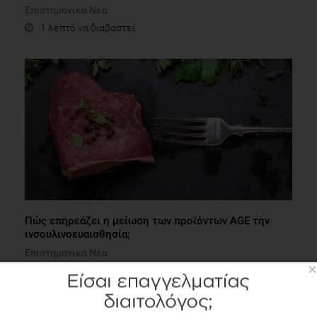
Επιστημονικά Νέα
1 λεπτό να διαβαστεί
Πώς επηρεάζει η μείωση των προϊόντων AGE την
ινσουλινοευαισθησία;
Επιστημονικά Νέα
×
2 λεπτά να διαβαστεί