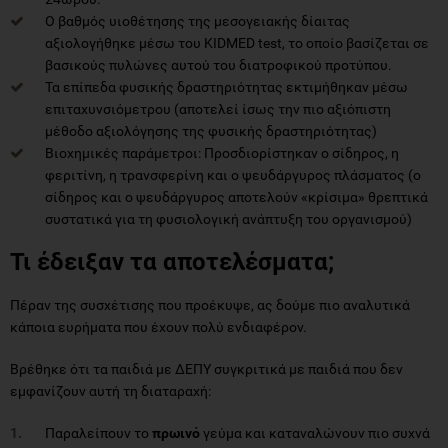
Ο βαθμός υιοθέτησης της μεσογειακής δίαιτας
αξιολογήθηκε μέσω του KIDMED test, το οποίο βασίζεται σε
βασικούς πυλώνες αυτού του διατροφικού προτύπου.
Τα επίπεδα φυσικής δραστηριότητας εκτιμήθηκαν μέσω
επιταχυνσιόμετρου (αποτελεί ίσως την πιο αξιόπιστη
μέθοδο αξιολόγησης της φυσικής δραστηριότητας)
Βιοχημικές παράμετροι: Προσδιορίστηκαν ο σίδηρος, η
φεριτίνη, η τρανσφερίνη και ο ψευδάργυρος πλάσματος (ο
σίδηρος και ο ψευδάργυρος αποτελούν «κρίσιμα» θρεπτικά
συστατικά για τη φυσιολογική ανάπτυξη του οργανισμού)
Τι έδειξαν τα αποτελέσματα;
Πέραν της συσχέτισης που προέκυψε, ας δούμε πιο αναλυτικά
κάποια ευρήματα που έχουν πολύ ενδιαφέρον.
Βρέθηκε ότι τα παιδιά με ΔΕΠΥ συγκριτικά με παιδιά που δεν
εμφανίζουν αυτή τη διαταραχή:
Παραλείπουν το
πρωινό
γεύμα και καταναλώνουν πιο συχνά