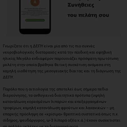
Γνωρίζατε ότι η ΔΕΠΥ είναι μία από τις πιο συχνές
νευροβιολογικές διαταραχές κατά την παιδική και εφηβική
ηλικία; Μεγάλο ενδιαφέρον παρουσιάζει πρόσφατη πρωτότυπη
μελέτη στην οποία βρέθηκε θετική συσχέτιση ανάμεσα στη
χαμηλή υιοθέτηση της μεσογειακής δίαιτας και τη διάγνωση της
ΔΕΠΥ.
Παρόλο που η αιτιολογία της αποτελεί έως σήμερα πεδίο
διερεύνησης, τα ανθυγιεινά διαιτητικά πρότυπα (υψηλή
κατανάλωση κορεσμένων λιπαρών και επεξεργασμένων
τροφίμων, χαμηλή κατανάλωση φρούτων και λαχανικών – μη
επαρκής πρόσληψη σε «κρίσιμα» θρεπτικά συστατικά όπως π.χ.
σίδηρος, ψευδάργυρος, ω-3 λιπαρά οξέα κ.ά.) έχουν συσχετιστεί
σε πολλές μελέτες με τη διαταραχή αυτή.