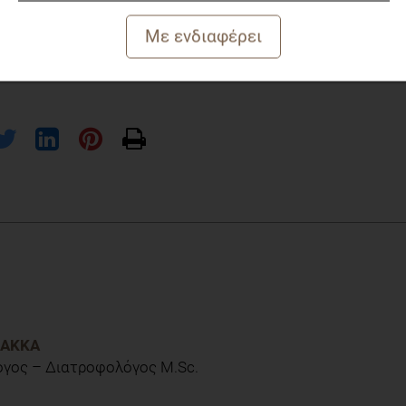
ισμένη. Οι υψηλής ποιότητας μελέτες παρέμβασης στις
ώδεις διαταραχές είναι απαραίτηες προκειμένου να
ων διατροφικών παρεμβάσεων στη διαχείριση των
kdar T, Sayar N, Cardozo V, Rawana T, Chan I, Cooley K.
ts. 2021 Dec 10;13(12):4418. doi: 10.3390/nu13124418.
ΛΆΚΚΑ
όγος – Διατροφολόγος Μ.Sc.