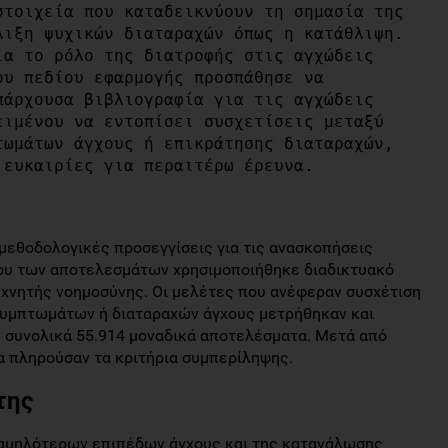
τοιχεία που καταδεικνύουν τη σημασία της 
ιξη ψυχικών διαταραχών όπως η κατάθλιψη. 
α το ρόλο της διατροφής στις αγχώδεις 
υ πεδίου εφαρμογής προσπάθησε να 
άρχουσα βιβλιογραφία για τις αγχώδεις 
ιμένου να εντοπίσει συσχετίσεις μεταξύ 
ωμάτων άγχους ή επικράτησης διαταραχών, 
 ευκαιρίες για περαιτέρω έρευνα.
εθοδολογικές προσεγγίσεις για τις ανασκοπήσεις
ου των αποτελεσμάτων χρησιμοποιήθηκε διαδικτυακό
τεχνητής νοημοσύνης. Οι μελέτες που ανέφεραν συσχέτιση
 συμπτωμάτων ή διαταραχών άγχους μετρήθηκαν και
 συνολικά 55.914 μοναδικά αποτελέσματα. Μετά από
α πληρούσαν τα κριτήρια συμπερίληψης.
της
χαμηλότερων επιπέδων άγχους και της κατανάλωσης