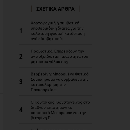
ΣΧΕΤΙΚΑ ΑΡΘΡΑ
Χορτοφαγική ή συμβατική
υποθερμιδική δίαιτα για την
1
καλύτερη φυσική κατάσταση
ενός διαβητικού;
Προβιοτικά: Επηρεάζουν την
2
αντιοξειδωτική ικανότητα του
μητρικού γάλακτος;
Βερβερίνη: Μπορεί ένα Φυτικό
Συμπλήρωμα να συμβάλει στην
3
καταπολέμηση της
Παχυσαρκίας;
Ο Κούτσικας Κωνσταντίνος στο
διεθνές επιστημονικό
4
περιοδικό Menopause για την
βιταμίνη D