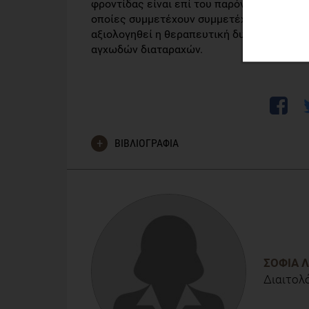
φροντίδας είναι επί του παρόντος περιορ
οποίες συμμετέχουν συμμετέχοντες με αγχ
αξιολογηθεί η θεραπευτική δυνατότητα τ
αγχωδών διαταραχών.
ΒΙΒΛΙΟΓΡΑΦΙΑ
Aucoin M, LaChance L, Naidoo U, Remy D, She
Diet and Anxiety: A Scoping Review. Nutrien
PMID: 34959972; PMCID: PMC8706568.
ΣΟΦΊΑ 
Διαιτολ