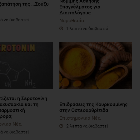
Νόμιμης Άσκησης
απάτηση της ...Σούζυ
Επαγγέλματος για
Διαιτολόγους
ό να διαβαστεί
Νομοθεσία
1 λεπτό να διαβαστεί
τίζεται η Σεροτονίνη
αχυσαρκία και τη
Eπιδράσεις της Κουρκουμίνης
αρμοστική
στην Οστεοαρθρίτιδα
φορά;
Επιστημονικά Νέα
ονικά Νέα
2 λεπτά να διαβαστεί
ά να διαβαστεί