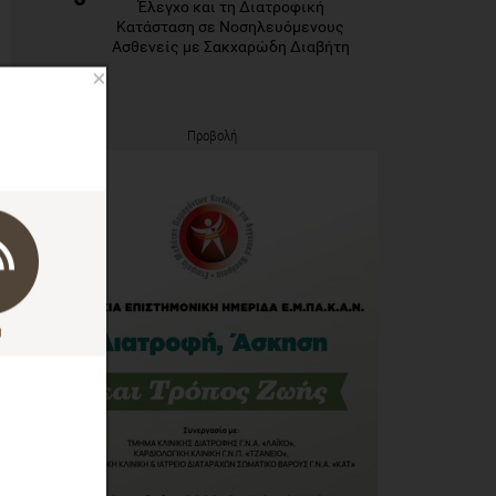
Έλεγχο και τη Διατροφική
Κατάσταση σε Νοσηλευόμενους
Ασθενείς με Σακχαρώδη Διαβήτη
×
Προβολή