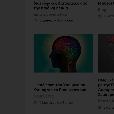
διατροφικές διαταραχές από
Η αυτοεξ
την παιδική ηλικία
Blog
Επιστημονικά Νέα
1 λεπτ
1 λεπτό να διαβαστεί
Πως Σχε
Η απόφαση του Υπουργείου
με την Π
Υγείας για το Βιοσυντονισμό
Δυσπροσ
Συμπερι
Νομοθεσία
Επιστημ
1 λεπτό να διαβαστεί
2 λεπτ