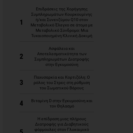
Επιδράσεις της Χορήγησης
Συμπληρωμάτων Κουρκουμίνης
ή/και Συνενζύμου Q10 στον
1
Μεταβολικό Έλεγχο σε άτομα με
Μεταβολικό Σύνδρομο: Μια
Τυχαιοποιημένη Κλινική Δοκιμή
Ασφάλεια και
Αποτελεσματικότητα των
2
Συμπληρωμάτων Διατροφής
στην Εγκυμοσύνη
Παχυσαρκία και Κορτιζόλη: Ο
3
ρόλος του Στρες στη ρύθμιση
του Σωματικού Βάρους
Βιταμίνη D στην Εγκυμοσύνη και
4
τον Θηλασμό
Η επίδραση μιας πλήρους
Διατροφής για Διαβητικούς
φόρμουλες στον Γλυκαιμικό
5