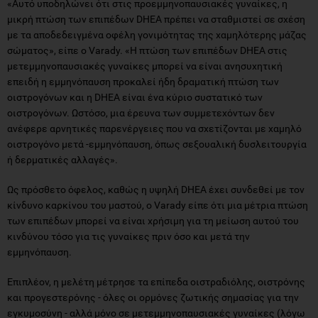
«Αυτό υποδηλώνει ότι στις προεμμηνοπαυσιακές γυναίκες, η
μικρή πτώση των επιπέδων DHEA πρέπει να σταθμιστεί σε σχέση
με τα αποδεδειγμένα οφέλη γονιμότητας της χαμηλότερης μάζας
σώματος», είπε ο Varady. «Η πτώση των επιπέδων DHEA στις
μετεμμηνοπαυσιακές γυναίκες μπορεί να είναι ανησυχητική
επειδή η εμμηνόπαυση προκαλεί ήδη δραματική πτώση των
οιστρογόνων και η DHEA είναι ένα κύριο συστατικό των
οιστρογόνων. Ωστόσο, μια έρευνα των συμμετεχόντων δεν
ανέφερε αρνητικές παρενέργειες που να σχετίζονται με χαμηλό
οιστρογόνο μετά -εμμηνόπαυση, όπως σεξουαλική δυσλειτουργία
ή δερματικές αλλαγές».
Ως πρόσθετο όφελος, καθώς η υψηλή DHEA έχει συνδεθεί με τον
κίνδυνο καρκίνου του μαστού, ο Varady είπε ότι μια μέτρια πτώση
των επιπέδων μπορεί να είναι χρήσιμη για τη μείωση αυτού του
κινδύνου τόσο για τις γυναίκες πριν όσο και μετά την
εμμηνόπαυση.
Επιπλέον, η μελέτη μέτρησε τα επίπεδα οιστραδιόλης, οιστρόνης
και προγεστερόνης - όλες οι ορμόνες ζωτικής σημασίας για την
εγκυμοσύνη - αλλά μόνο σε μετεμμηνοπαυσιακές γυναίκες (λόγω