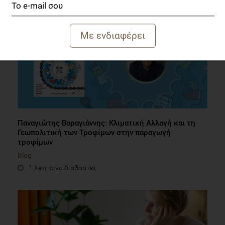
Παναγιώτης Βαραγιάννης: Κλιματική Αλλαγή και τη
Γεωπολιτική των Τροφίμων στην παραγωγή
τροφίμων
Blog
1 λεπτό να διαβαστεί