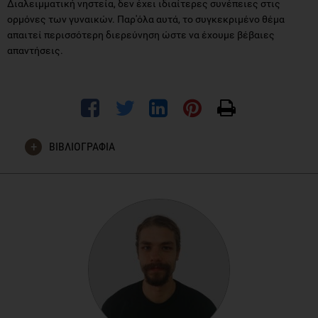
Διαλειμματική νηστεία, δεν έχει ιδιαίτερες συνέπειες στις
ορμόνες των γυναικών. Παρ'όλα αυτά, το συγκεκριμένο θέμα
απαιτεί περισσότερη διερεύνηση ώστε να έχουμε βέβαιες
απαντήσεις.
ΒΙΒΛΙΟΓΡΑΦΙΑ
Faiza Kalam, Rand T. Akasheh, Sofia Cienfuegos, Aparna
Ankireddy, Kelsey Gabel, Mark Ezpeleta, Shuhao Lin, Chandra
M. Tamatam, Sekhar P. Reddy, Bonnie Spring, Seema A. Khan,
Krista A. Varady.
Effect of time‐restricted eating on sex
hormone levels in premenopausal and postmenopausal
females
.
Obesity
, 2022; DOI:
10.1002/oby.23562