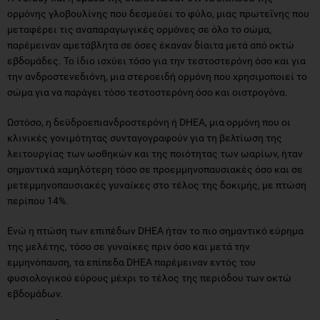
ορμόνης γλοβουλίνης που δεσμεύει το φύλο, μιας πρωτεΐνης που
μεταφέρει τις αναπαραγωγικές ορμόνες σε όλο το σώμα,
παρέμειναν αμετάβλητα σε όσες έκαναν δίαιτα μετά από οκτώ
εβδομάδες. Το ίδιο ισχύει τόσο για την τεστοστερόνη όσο και για
την ανδροστενεδιόνη, μια στεροειδή ορμόνη που χρησιμοποιεί το
σώμα για να παράγει τόσο τεστοστερόνη όσο και οιστρογόνα.
Ωστόσο, η δεϋδροεπιανδροστερόνη ή DHEA, μια ορμόνη που οι
κλινικές γονιμότητας συνταγογραφούν για τη βελτίωση της
λειτουργίας των ωοθηκών και της ποιότητας των ωαρίων, ήταν
σημαντικά χαμηλότερη τόσο σε προεμμηνοπαυσιακές όσο και σε
μετεμμηνοπαυσιακές γυναίκες στο τέλος της δοκιμής, με πτώση
περίπου 14%.
Ενώ η πτώση των επιπέδων DHEA ήταν το πιο σημαντικό εύρημα
της μελέτης, τόσο σε γυναίκες πριν όσο και μετά την
εμμηνόπαυση, τα επίπεδα DHEA παρέμειναν εντός του
φυσιολογικού εύρους μέχρι το τέλος της περιόδου των οκτώ
εβδομάδων.