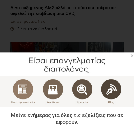
Λίγο αυξημένος ΔΜΣ αλλά με τι σύσταση σώματος
ωφελεί την επιβίωση από CVD;
Επιστημονικά Νέα
2 λεπτά να διαβαστεί
×
VIDEO
Η κοπή της πίτας του medNutrition για το 2016
Μείνε ενήμερος για όλες τις εξελίξεις που σε
Blog
αφορούν.
1 λεπτό να διαβαστεί