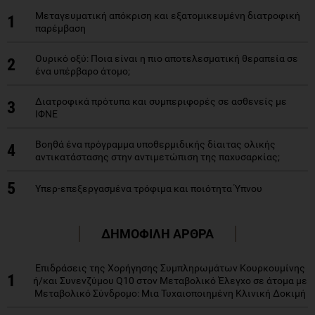
Μεταγευματική απόκριση και εξατομικευμένη διατροφική
1
παρέμβαση
Ουρικό οξύ: Ποια είναι η πιο αποτελεσματική θεραπεία σε
2
ένα υπέρβαρο άτομο;
Διατροφικά πρότυπα και συμπεριφορές σε ασθενείς με
3
ΙΦΝΕ
Βοηθά ένα πρόγραμμα υποθερμιδικής δίαιτας ολικής
4
αντικατάστασης στην αντιμετώπιση της παχυσαρκίας;
5
Υπερ-επεξεργασμένα τρόφιμα και ποιότητα Ύπνου
ΔΗΜΟΦΙΛΗ ΑΡΘΡΑ
Επιδράσεις της Χορήγησης Συμπληρωμάτων Κουρκουμίνης
1
ή/και Συνενζύμου Q10 στον Μεταβολικό Έλεγχο σε άτομα με
Μεταβολικό Σύνδρομο: Μια Τυχαιοποιημένη Κλινική Δοκιμή