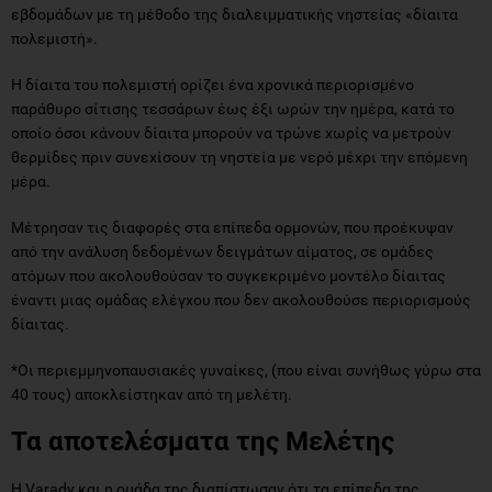
εβδομάδων με τη μέθοδο της διαλειμματικής νηστείας «δίαιτα
πολεμιστή».
Η δίαιτα του πολεμιστή ορίζει ένα χρονικά περιορισμένο
παράθυρο σίτισης τεσσάρων έως έξι ωρών την ημέρα, κατά το
οποίο όσοι κάνουν δίαιτα μπορούν να τρώνε χωρίς να μετρούν
θερμίδες πριν συνεχίσουν τη νηστεία με νερό μέχρι την επόμενη
μέρα.
Μέτρησαν τις διαφορές στα επίπεδα ορμονών, που προέκυψαν
από την ανάλυση δεδομένων δειγμάτων αίματος, σε ομάδες
ατόμων που ακολουθούσαν το συγκεκριμένο μοντέλο δίαιτας
έναντι μιας ομάδας ελέγχου που δεν ακολουθούσε περιορισμούς
δίαιτας.
*Οι περιεμμηνοπαυσιακές γυναίκες, (που είναι συνήθως γύρω στα
40 τους) αποκλείστηκαν από τη μελέτη.
Τα αποτελέσματα της Μελέτης
Η Varady και η ομάδα της διαπίστωσαν ότι τα επίπεδα της