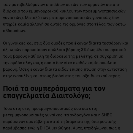
των μεταβαλλόμενων επιπέδων αυτών των ορμονών κατά τη
διάρκεια του εμμηνορροϊκού κύκλου των προεμμηνοπαυσιακών
γυναικών). Μεταξύ των μετεμμηνοπαυσιακών γυναικών, δεν
υπήρξε καμία αλλαγή σε αυτές τις ορμόνες στο τέλος των οκτώ
εβδομάδων.
Οι γυναίκες και στις δύο ομάδες που έκαναν δίαιτα τεσσάρων και
έξι ωρών παρουσίασαν απώλεια βάρους 3% έως 4% του αρχικού
τους βάρους καθ' όλη τη διάρκεια της μελέτης, σε σύγκριση με
την ομάδα ελέγχου, η οποία δεν είχε σχεδόν καμία απώλεια
βάρους. Όσες έκαναν δίαιτα είδαν επίσης πτώση στην αντίσταση
στην ινσουλίνη και στους βιοδείκτες του οξειδωτικού στρες.
Ποιά τα συμπεράσματα για τον
επαγγελματία Διαιτολόγο;
Τόσο στις στις προεμμηνοπαυσιακές όσο και στις
μετεμμηνοπαυσιακές γυναίκες, τα ανδρογόνα και η SHBG
παρέμειναν αμετάβλητα κατά τη διάρκεια της διατροφικής
παρέμβασης ενώ η DHEA μειώθηκε. Αυτό, υποδηλώνει πως η