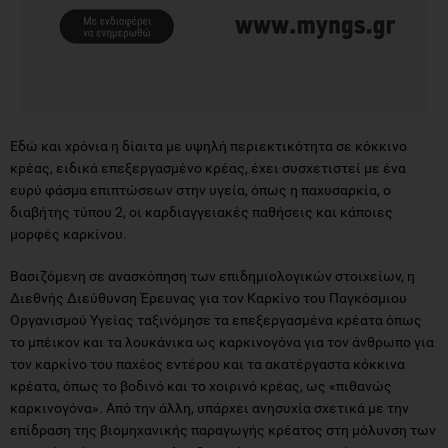
Εδώ και χρόνια η δίαιτα με υψηλή περιεκτικότητα σε κόκκινο
κρέας, ειδικά επεξεργασμένο κρέας, έχει συσχετιστεί με ένα
ευρύ φάσμα επιπτώσεων στην υγεία, όπως η παχυσαρκία, ο
διαβήτης τύπου 2, οι καρδιαγγειακές παθήσεις και κάποιες
μορφές καρκίνου.
Βασιζόμενη σε ανασκόπηση των επιδημιολογικών στοιχείων, η
Διεθνής Διεύθυνση Έρευνας για τον Καρκίνο του Παγκόσμιου
Οργανισμού Υγείας ταξινόμησε τα επεξεργασμένα κρέατα όπως
το μπέικον και τα λουκάνικα ως καρκινογόνα για τον άνθρωπο για
τον καρκίνο του παχέος εντέρου και τα ακατέργαστα κόκκινα
κρέατα, όπως το βοδινό και το χοιρινό κρέας, ως «πιθανώς
καρκινογόνα». Από την άλλη, υπάρχει ανησυχία σχετικά με την
επίδραση της βιομηχανικής παραγωγής κρέατος στη μόλυνση των
φυσικών πόρων, συμπεριλαμβανομένων των ποταμών και του
πόσιμου νερού, με τα κατάλοιπα της εκτροφής. Επίσης, ανησυχία
προκαλεί το γεγονός ότι η εκτροφή ζώων μπορεί να οδηγήσει σε