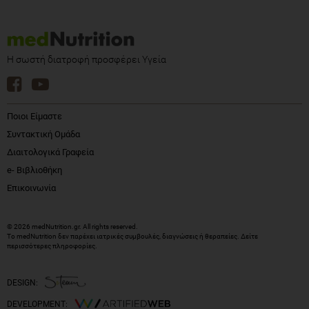
Η σωστή διατροφή προσφέρει Υγεία
Ποιοι Είμαστε
Συντακτική Ομάδα
Διαιτολογικά Γραφεία
e- Βιβλιοθήκη
Επικοινωνία
© 2026 medNutrition.gr. All rights reserved.
Το medNutrition δεν παρέχει ιατρικές συμβουλές, διαγνώσεις ή θεραπείες.
Δείτε
περισσότερες πληροφορίες
.
DESIGN:
DEVELOPMENT: