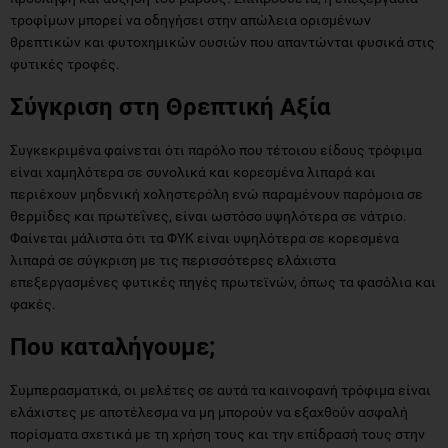
φυτικές τροφές.
Σύγκριση στη Θρεπτική Αξία
Συγκεκριμένα φαίνεται ότι παρόλο που τέτοιου είδους τρόφιμα
είναι χαμηλότερα σε συνολικά και κορεσμένα λιπαρά και
περιέχουν μηδενική χοληστερόλη ενώ παραμένουν παρόμοια σε
θερμίδες και πρωτεΐνες, είναι ωστόσο υψηλότερα σε νάτριο.
Φαίνεται μάλιστα ότι τα ΦΥΚ είναι υψηλότερα σε κορεσμένα
λιπαρά σε σύγκριση με τις περισσότερες ελάχιστα
επεξεργασμένες φυτικές πηγές πρωτεϊνών, όπως τα φασόλια και
φακές.
Που καταλήγουμε;
Συμπερασματικά, οι μελέτες σε αυτά τα καινοφανή τρόφιμα είναι
ελάχιστες με αποτέλεσμα να μη μπορούν να εξαχθούν ασφαλή
πορίσματα σχετικά με τη χρήση τους και την επίδρασή τους στην
υγεία. Παράλληλα, και ενώ το ζήτημα βρίσκεται υπό διερεύνηση,
καινούργιες μέθοδοι όπως το εργαστηριακά (καλλιεργημένο)
κρέας αναπτύσσονται. Περισσότερες παραδοσιακές επιλογές