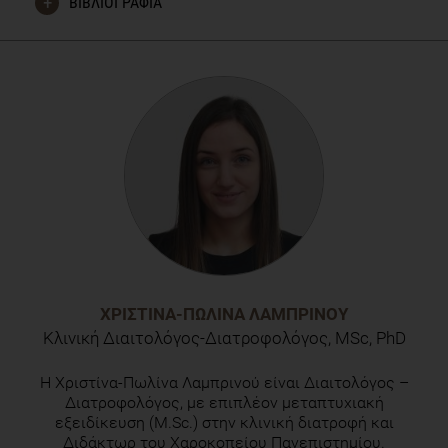
Alternatives Be Part of a Healthy and Sustainable Diet?
JAMA. Published online August 26, 2019.
doi:10.1001/jama.2019.13187
ΧΡΙΣΤΊΝΑ-ΠΩΛΊΝΑ ΛΑΜΠΡΙΝΟΎ
Κλινική Διαιτολόγος-Διατροφολόγος, MSc, PhD
H Χριστίνα-Πωλίνα Λαμπρινού είναι Διαιτολόγος –
Διατροφολόγος, με επιπλέον μεταπτυχιακή
εξειδίκευση (M.Sc.) στην κλινική διατροφή και
Διδάκτωρ του Χαροκοπείου Πανεπιστημίου.
Εργάζεται ως επιστημονική συνεργάτιδα του
Χαροκοπείου Πανεπιστημίου σε Ευρωπαϊκά
ερευνητικά προγράμματα ενώ παρέχει και