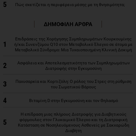
ΔΗΜΟΦΙΛΗ ΑΡΘΡΑ
Επιδράσεις της Χορήγησης Συμπληρωμάτων Κουρκουμίνης
1
ή/και Συνενζύμου Q10 στον Μεταβολικό Έλεγχο σε άτομα με
Μεταβολικό Σύνδρομο: Μια Τυχαιοποιημένη Κλινική Δοκιμή
Ασφάλεια και Αποτελεσματικότητα των Συμπληρωμάτων
2
Διατροφής στην Εγκυμοσύνη
Παχυσαρκία και Κορτιζόλη: Ο ρόλος του Στρες στη ρύθμιση
3
του Σωματικού Βάρους
4
Βιταμίνη D στην Εγκυμοσύνη και τον Θηλασμό
Η επίδραση μιας πλήρους Διατροφής για Διαβητικούς
φόρμουλες στον Γλυκαιμικό Έλεγχο και τη Διατροφική
5
Κατάσταση σε Νοσηλευόμενους Ασθενείς με Σακχαρώδη
Διαβήτη
Προβολή