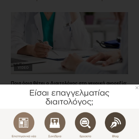
VIDEO
Ποια όρια θέτει ο Διαιτολόγος στη νευρική ανορεξία;
Ομιλίες
1 λεπτό να διαβαστεί
×