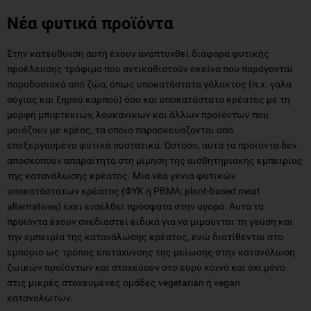
Στην κατεύθυνση αυτή έχουν αναπτυχθεί διάφορα φυτικής
προέλευσης τρόφιμα που αντικαθιστούν εκείνα που παράγονται
παραδοσιακά από ζώα, όπως υποκατάστατα γάλακτος (π.χ. γάλα
σόγιας και ξηρού καρπού) όσο και υποκατάστατα κρέατος με τη
μορφή μπιφτεκιών, λουκάνικων και άλλων προϊόντων που
μοιάζουν με κρέας, τα οποία παρασκευάζονται από
επεξεργασμένα φυτικά συστατικά. Ωστόσο, αυτά τα προϊόντα δεν
αποσκοπούν απαραίτητα στη μίμηση της αισθητηριακής εμπειρίας
της κατανάλωσης κρέατος. Μια νέα γενιά φυτικών
υποκατάστατων κρέατος (ΦΥΚ ή PBMA: plant-based meat
alternatives) έχει εισέλθει πρόσφατα στην αγορά. Αυτά τα
προϊόντα έχουν σχεδιαστεί ειδικά για να μιμούνται τη γεύση και
την εμπειρία της κατανάλωσης κρέατος, ενώ διατίθενται στο
εμπόριο ως τρόπος επιτάχυνσης της μείωσης στην κατανάλωση
ζωικών προϊόντων και στοχεύουν στο ευρύ κοινό και όχι μόνο
στις μικρές στοχευμένες ομάδες vegetarian ή vegan
καταναλωτών.