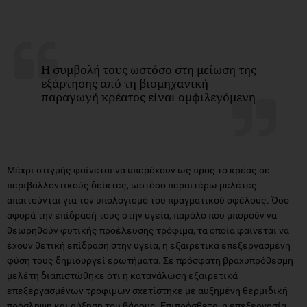
Η συμβολή τους ωστόσο στη μείωση της
εξάρτησης από τη βιομηχανική
παραγωγή κρέατος είναι αμφιλεγόμενη
Μέχρι στιγμής φαίνεται να υπερέχουν ως προς το κρέας σε
περιβαλλοντικούς δείκτες, ωστόσο περαιτέρω μελέτες
απαιτούνται για τον υπολογισμό του πραγματικού οφέλους. Όσο
αφορά την επίδρασή τους στην υγεία, παρόλο που μπορούν να
θεωρηθούν φυτικής προέλευσης τρόφιμα, τα οποία φαίνεται να
έχουν θετική επίδραση στην υγεία, η εξαιρετικά επεξεργασμένη
φύση τους δημιουργεί ερωτήματα. Σε πρόσφατη βραχυπρόθεσμη
μελέτη διαπιστώθηκε ότι η κατανάλωση εξαιρετικά
επεξεργασμένων τροφίμων σχετίστηκε με αυξημένη θερμιδική
πρόσληψη και αύξηση του βάρους. Επιπρόσθετα, η επεξεργασία
τροφίμων μπορεί να οδηγήσει στην απώλεια ορισμένων
θρεπτικών και φυτοχημικών ουσιών που απαντώνται φυσικά στις