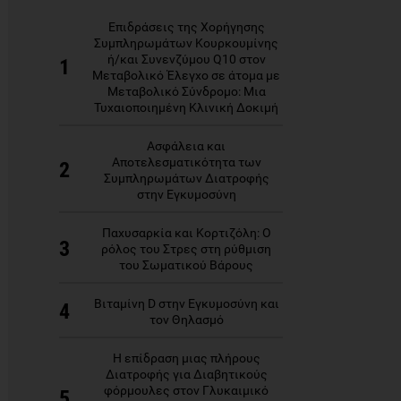
Επιδράσεις της Χορήγησης
Συμπληρωμάτων Κουρκουμίνης
ή/και Συνενζύμου Q10 στον
1
Μεταβολικό Έλεγχο σε άτομα με
Μεταβολικό Σύνδρομο: Μια
Τυχαιοποιημένη Κλινική Δοκιμή
Ασφάλεια και
Αποτελεσματικότητα των
2
Συμπληρωμάτων Διατροφής
στην Εγκυμοσύνη
Παχυσαρκία και Κορτιζόλη: Ο
3
ρόλος του Στρες στη ρύθμιση
του Σωματικού Βάρους
Βιταμίνη D στην Εγκυμοσύνη και
4
τον Θηλασμό
Η επίδραση μιας πλήρους
Διατροφής για Διαβητικούς
φόρμουλες στον Γλυκαιμικό
5