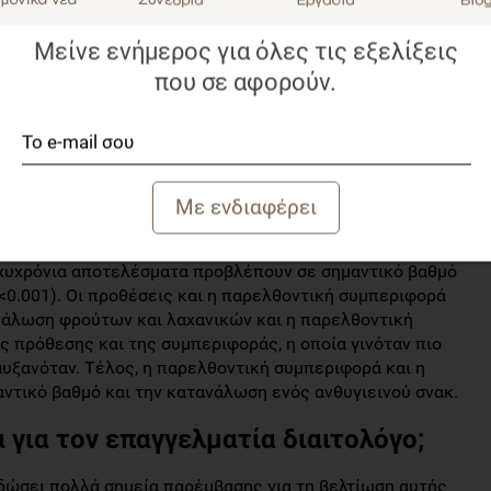
μέσος όρος ηλικίας 23,92, 68,4% γυναίκες) είτε στην
 όρος ηλικίας 23,1, 72.8% γυναίκες). Διερευνήθηκαν
Μείνε ενήμερος για όλες τις εξελίξεις
 τα βασικά συστατικά της θεωρίας της προσωρινής
που σε αφορούν.
κές λεπτομέρειες. Μια εβδομάδα αργότερα αξιολογήθηκε
τηματολογίου.
;
α της προσωρινής αυτορρύθμισης ερμηνεύουν σημαντικό
 και τη συμπεριφορά σχετικά με την πρόσληψη φρούτων
ι μη υγιεινών σνακ (18% και 35%, αντίστοιχα). Τα
ραχυχρόνια αποτελέσματα προβλέπουν σε σημαντικό βαθμό
p<0.001). Οι προθέσεις και η παρελθοντική συμπεριφορά
νάλωση φρούτων και λαχανικών και η παρελθοντική
ς πρόθεσης και της συμπεριφοράς, η οποία γινόταν πιο
υξανόταν. Τέλος, η παρελθοντική συμπεριφορά και η
ντικό βαθμό και την κατανάλωση ενός ανθυγιεινού σνακ.
 για τον επαγγελματία διαιτολόγο;
 δώσει πολλά σημεία παρέμβασης για τη βελτίωση αυτής