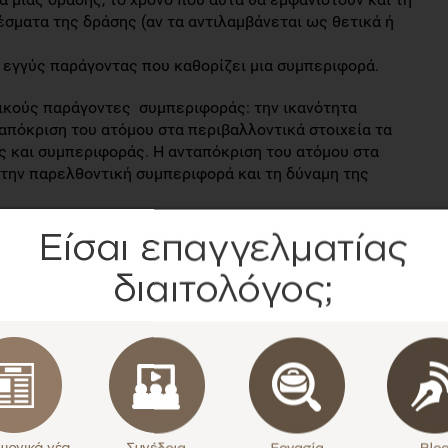
σματα της δράσης (αν τα αντιλαμβάνεται ως θετικά ή
ο εγγύς παράγοντας που καθορίζει μια συμπεριφορά.
ικούς παράγοντες συμπεριφοράς: την ικανότητα
απόκριση του ατόμου στα περιβαλλοντικά στοιχεία τα
ς και συμπεριφοράς. Η ανταπόκριση του ατόμου στα
 την παρελθοντική συμπεριφορά και τη δύναμη της
λέτης;
κοπό να διερευνήσει το κατά πόσο μπορεί η θεωρία της
τις διατροφικές συμπεριφορές και συγκεκριμένα την
 και ανθυγιεινών σνακ.
υνα με προοπτικό σχεδιασμό και 2 κύματα συλλογής
ελοντές ήταν φοιτητές που τυχαία κατανεμήθηκαν είτε