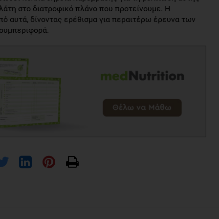
ελάτη στο διατροφικό πλάνο που προτείνουμε. Η
πό αυτά, δίνοντας ερέθισμα για περαιτέρω έρευνα των
 συμπεριφορά.
nd healthy and unhealthy eating intentions and behavior
”, Rachel