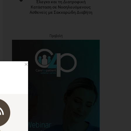
Έλεγχο και τη Διατροφική
Κατάσταση σε Νοσηλευόμενους
Ασθενείς με Σακχαρώδη Διαβήτη
Προβολή
×