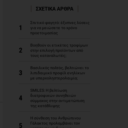
ΣΧΕΤΙΚΑ ΑΡΘΡΑ
Σπιτικό φαγητό: έξυπνες λύσεις
1
για να μειώσετε το χρόνο
προετοιμασίας
Βοηθούν οι ετικέτες τροφίμων
2
στην επιλογή προϊόντων από
τους καταναλωτές;
Βασιλικός πολτός, βελτιώνει το
3
λιπιδαιμικό προφίλ ενηλίκων
με υπερχοληστερολαιμία;
SMILES: Η βελτίωση
διατροφικών συνηθειών
4
σύμμαχος στην αντιμετώπιση
της κατάθλιψης
Η σύνθεση του Ανθρώπινου
Γάλακτος προλαμβάνει τον
5