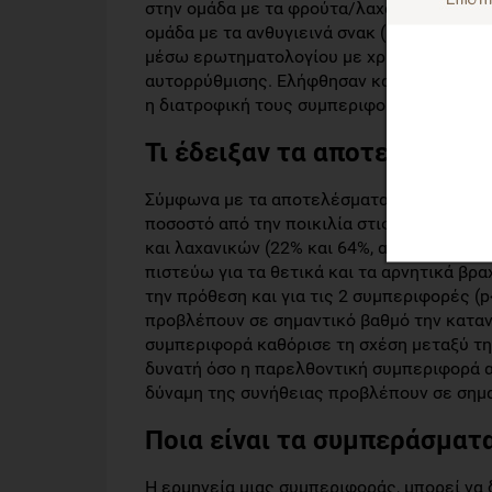
στην ομάδα με τα φρούτα/λαχανικά (n=133, 
ομάδα με τα ανθυγιεινά σνακ (n=125, μέσος
μέσω ερωτηματολογίου με χρήση κλιμάκων
αυτορρύθμισης. Ελήφθησαν και δημογραφι
η διατροφική τους συμπεριφορά μέσω ερω
Τι έδειξαν τα αποτελέσματα
Σύμφωνα με τα αποτελέσματα, τα στοιχεί
ποσοστό από την ποικιλία στις προθέσεις
και λαχανικών (22% και 64%, αντίστοιχα) κα
πιστεύω για τα θετικά και τα αρνητικά β
την πρόθεση και για τις 2 συμπεριφορές (
προβλέπουν σε σημαντικό βαθμό την κατα
συμπεριφορά καθόρισε τη σχέση μεταξύ τη
δυνατή όσο η παρελθοντική συμπεριφορά α
δύναμη της συνήθειας προβλέπουν σε σημα
Ποια είναι τα συμπεράσματα
Η ερμηνεία μιας συμπεριφοράς, μπορεί να