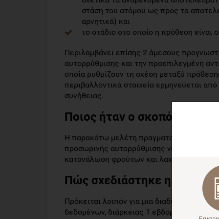
στάση του ατόμου ως προς τα αποτελέ
αρνητικά) και
το στάδιο στο οποίο η πρόθεση είναι 
Περιλαμβάνει επίσης 2 άμεσους προγνωστ
αυτορρύθμισης και την προεπιλεγμένη αντ
οποία ρυθμίζουν τη σχέση μεταξύ πρόθεση
περιβαλλοντικά στοιχεία ερμηνεύεται από
συνήθειας.
Ποιος ήταν ο σκοπός της με
Η παρακάτω μελέτη πραγματοποιήθηκε με σ
προσωρινής αυτορρύθμισης να ερμηνεύσει 
κατανάλωση φρούτων και λαχανικών, καθώς
Πώς σχεδιάστηκε η μελέτη;
Πρόκειται λοιπόν για μια διαδικτυακή έρε
δεδομένων, διάρκειας 1 εβδομάδας. Οι εθ