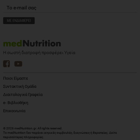
Η σωστή διατροφή προσφέρει Υγεία
Ποιοι Είμαστε
Συντακτική Ομάδα
Διαιτολογικά Γραφεία
e- Βιβλιοθήκη
Επικοινωνία
© 2026 medNutrition.gr. All rights reserved.
Το medNutrition δεν παρέχει ιατρικές συμβουλές, διαγνώσεις ή θεραπείες.
Δείτε
περισσότερες πληροφορίες
.