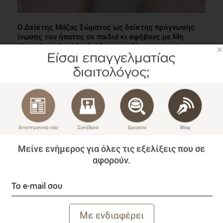
Ο Δείκτης Μάζας Σώματος ως δείκτης πρόγνωσης
ίνωσης του ήπατος σε παιδιά κι εφήβους με Μη
Αλκοολική Λιπώδη Διήθηση του Ήπατος
×
Επιστημονικά Νέα
1 λεπτό να διαβαστεί
Μείνε ενήμερος για όλες τις εξελίξεις που σε
αφορούν.
Δικαιολογητικά και Προϋποθέσεις έναρξης
επαγγέλματος στην Εφορία