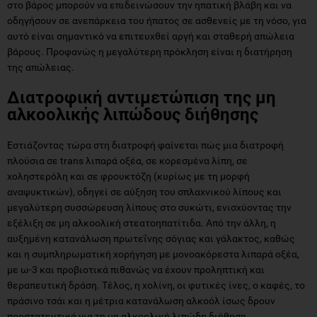
στο βάρος μπορούν να επιδεινώσουν την ηπατική βλάβη και να
οδηγήσουν σε ανεπάρκεια του ήπατος σε ασθενείς με τη νόσο, για
αυτό είναι σημαντικό να επιτευχθεί αργή και σταθερή απώλεια
βάρους. Προφανώς η μεγαλύτερη πρόκληση είναι η διατήρηση
της απώλειας.
Διατροφική αντιμετώπιση της μη
αλκοολικής λιπώδους διήθησης
Εστιάζοντας τώρα στη διατροφή φαίνεται πώς μια διατροφή
πλούσια σε trans λιπαρά οξέα, σε κορεσμένα λίπη, σε
χοληστερόλη και σε φρουκτόζη (κυρίως με τη μορφή
αναψυκτικών), οδηγεί σε αύξηση του σπλαχνικού λίπους και
μεγαλύτερη συσσώρευση λίπους στο συκώτι, ενισχύοντας την
εξέλιξη σε μη αλκοολική στεατοηπατίτιδα. Από την άλλη, η
αυξημένη κατανάλωση πρωτεΐνης σόγιας και γάλακτος, καθώς
και η συμπληρωματική χορήγηση με μονοακόρεστα λιπαρά οξέα,
με ω-3 και προβιοτικά πιθανώς να έχουν προληπτική και
θεραπευτική δράση. Τέλος, η χολίνη, οι φυτικές ίνες, ο καφές, το
πράσινο τσάι και η μέτρια κατανάλωση αλκοόλ ίσως δρουν
προστατευτικά για τη μη αλκοολική λιπώδη διήθηση.