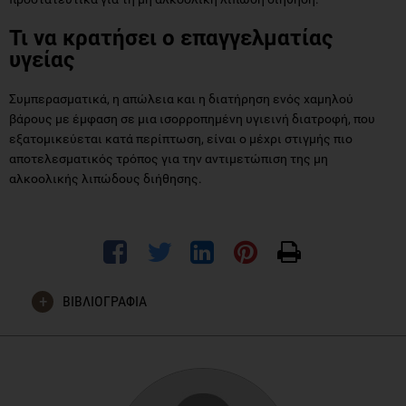
Τι να κρατήσει ο επαγγελματίας
υγείας
Συμπερασματικά, η απώλεια και η διατήρηση ενός χαμηλού
βάρους με έμφαση σε μια ισορροπημένη υγιεινή διατροφή, που
εξατομικεύεται κατά περίπτωση, είναι ο μέχρι στιγμής πιο
αποτελεσματικός τρόπος για την αντιμετώπιση της μη
αλκοολικής λιπώδους διήθησης.
ΒΙΒΛΙΟΓΡΑΦΙΑ
Jian-Gao Fan and Hai-Xia Cao (2013). “Role of diet and
nutritional management in non-alcoholic fatty liver disease”
Journal of Gastroenterology and Hepatology; 28 (Suppl. 4):
81–87