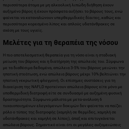
περισσότερα άτομα με μη αλκοολική λιπώδη διήθηση έχουν
αυξημένο βάρος ή έχουν πρόσφατα αυξήσει το βάρους τους, ενώ
φαίνεται να καταναλώνουν υπερθερμιδικές δίαιτες, καθώς και
περισσότερο κορεσμένο λίπος και απλούς υδατάνθρακες σε
σχέση με τους υγιείς.
Μελέτες για τη θεραπέια της νόσου
Η πιο αποτελεσματική θεραπεία για τη νόσο είναι η σταδιακή
μείωση του βάρους και η διατήρηση της απώλειάς του. Σύμφωνα
με τα διαθέσιμα δεδομένα, απώλεια 3-5% του βάρους μειώνει την
ηπατική στεάτωση, ενώ απώλεια βάρους μέχρι 10% βελτιώνει την
ηπατική νεκρωτική φλεγμονή. Οι επίσημες συστάσεις για τη
διαχείριση της NAFLD προτείνουν απώλεια βάρους είτε μόνο με
υποθερμιδική διατροφή είτε σε συνδυασμό με αυξημένη φυσική
δραστηριότητα. Σύμφωνα μάλιστα με μετα-ανάλυση 6
τυχαιοποιημένων ελεγχόμενων δοκιμών δεν φαίνεται να παίζει
ρόλο ο τύπος της διατροφής (χαμηλή σε θερμίδες, χαμηλή σε
υδατάνθρακες και χαμηλή σε λίπος), άπαξ και επιτυγχάνεται
απώλεια βάρους. Σημαντικό είναι ότι οι μεγάλες αυξομειώσεις