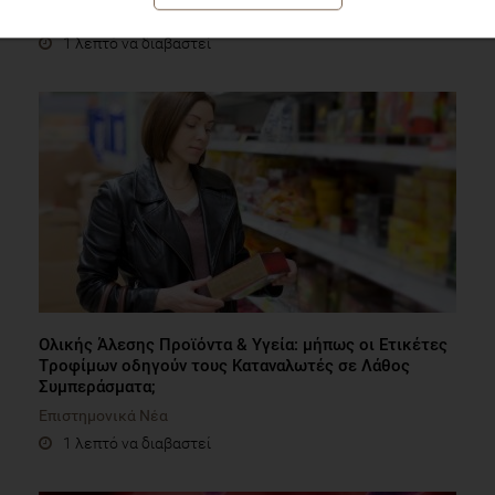
Νομοθεσία
1 λεπτό να διαβαστεί
Ολικής Άλεσης Προϊόντα & Υγεία: μήπως οι Eτικέτες
Tροφίμων οδηγούν τους Kαταναλωτές σε Λάθος
Συμπεράσματα;
Επιστημονικά Νέα
1 λεπτό να διαβαστεί