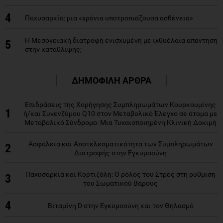
4
Παχυσαρκία: μια «χρόνια υποτροπιάζουσα ασθένεια»
H Μεσογειακή διατροφή ενισχυμένη με ιχθυέλαια απάντηση
5
στην κατάθλιψης;
ΔΗΜΟΦΙΛΗ ΑΡΘΡΑ
Επιδράσεις της Χορήγησης Συμπληρωμάτων Κουρκουμίνης
1
ή/και Συνενζύμου Q10 στον Μεταβολικό Έλεγχο σε άτομα με
Μεταβολικό Σύνδρομο: Μια Τυχαιοποιημένη Κλινική Δοκιμή
Ασφάλεια και Αποτελεσματικότητα των Συμπληρωμάτων
2
Διατροφής στην Εγκυμοσύνη
Παχυσαρκία και Κορτιζόλη: Ο ρόλος του Στρες στη ρύθμιση
3
του Σωματικού Βάρους
4
Βιταμίνη D στην Εγκυμοσύνη και τον Θηλασμό