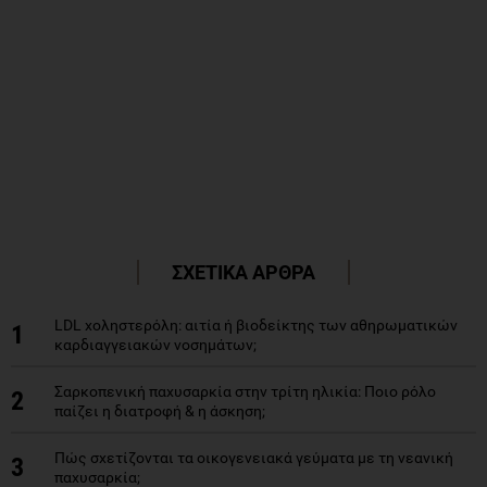
ΣΧΕΤΙΚΑ ΑΡΘΡΑ
LDL χοληστερόλη: αιτία ή βιοδείκτης των αθηρωματικών
1
καρδιαγγειακών νοσημάτων;
Σαρκοπενική παχυσαρκία στην τρίτη ηλικία: Ποιο ρόλο
2
παίζει η διατροφή & η άσκηση;
Πώς σχετίζονται τα οικογενειακά γεύματα με τη νεανική
3
παχυσαρκία;