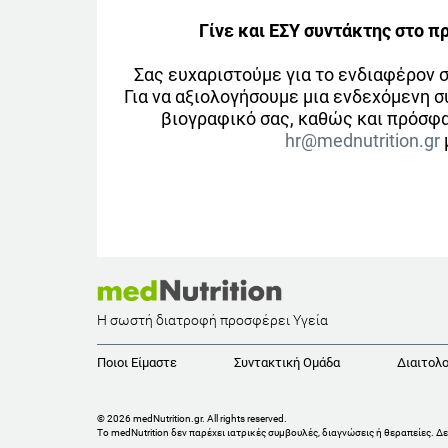
Γίνε και ΕΣΥ συντάκτης στο π
Σας ευχαριστούμε για το ενδιαφέρον σ
Για να αξιολογήσουμε μια ενδεχόμενη σ
βιογραφικό σας, καθώς και πρόσφ
hr@mednutrition.gr
Η σωστή διατροφή προσφέρει Υγεία
Ποιοι Είμαστε
Συντακτική Ομάδα
Διαιτολο
© 2026 medNutrition.gr. All rights reserved.
Το medNutrition δεν παρέχει ιατρικές συμβουλές, διαγνώσεις ή θεραπείες.
Δε