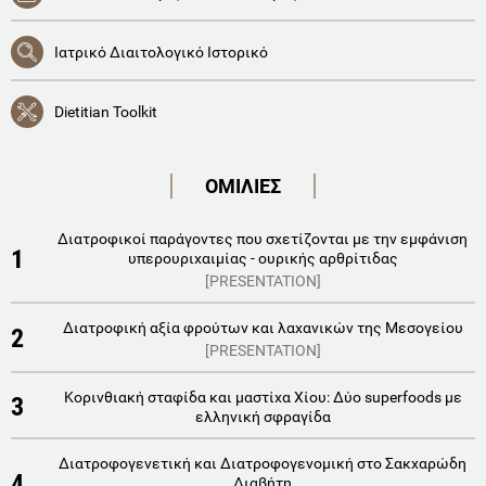
Ιατρικό Διαιτολογικό Ιστορικό
Dietitian Toolkit
ΟΜΙΛΙΕΣ
Διατροφικοί παράγοντες που σχετίζονται με την εμφάνιση
1
υπερουριχαιμίας - ουρικής αρθρίτιδας
[PRESENTATION]
Διατροφική αξία φρούτων και λαχανικών της Μεσογείου
2
[PRESENTATION]
Κορινθιακή σταφίδα και μαστίχα Χίου: Δύο superfoods με
3
ελληνική σφραγίδα
Διατροφογενετική και Διατροφογενομική στο Σακχαρώδη
4
Διαβήτη