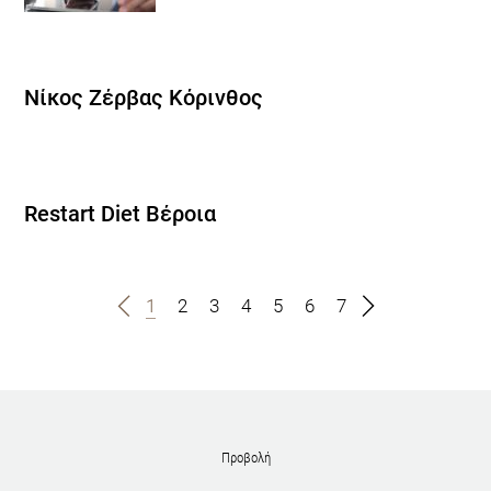
Νίκος Ζέρβας Κόρινθος
Restart Diet Βέροια
1
2
3
4
5
6
7
Προβολή