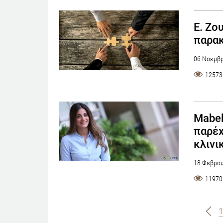
Ε. Ζο
παρα
06 Νοεμβρ
12573
Mabel
παρέχ
κλινι
18 Φεβρου
11970
1