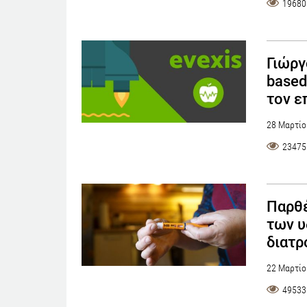
19680
Γιώργ
based
τον ε
28 Μαρτίο
23475
Παρθέ
των υ
διατρ
22 Μαρτίο
49533