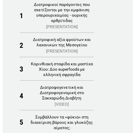
Διατροφικοί παράγοντες που
σχετίζονται με την εμφάνιση
1
υπερουριχαιμίας - ουρικής
αρθρίτιδας
[PRESENTATION]
Διατροφική αξία φρούτων και
2
λαχανικών της Μεσογείου
[PRESENTATION]
Κορινθιακή σταφίδα και μαστίχα
3
Χίου: Δύο superfoods με
ελληνική σφραγίδα
Διατροφογενετική και
Διατροφογενομική στο
4
Σακχαρώδη Διαβήτη
[VIDEO]
Συμβάλλουν τα «φύκια» στη
5
διαχείριση βάρους και γλυκόζης
αίματος;