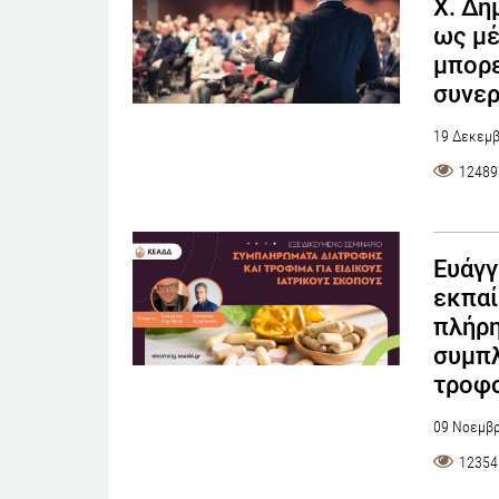
Χ. Δη
ως μέ
μπορε
συνερ
19 Δεκεμβ
12489
Ευάγγ
εκπαί
πλήρη
συμπ
τροφ
09 Νοεμβρ
12354