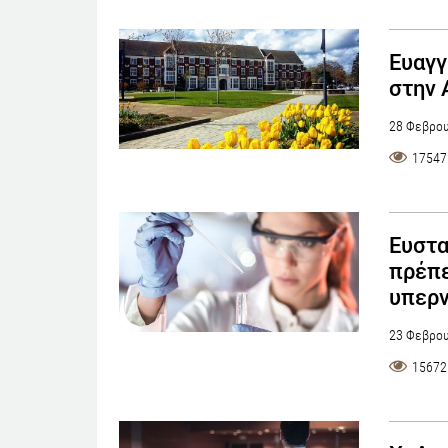
Ευαγγ
στην 
28 Φεβρου
17547
Ευστα
πρέπε
υπερν
23 Φεβρου
15672