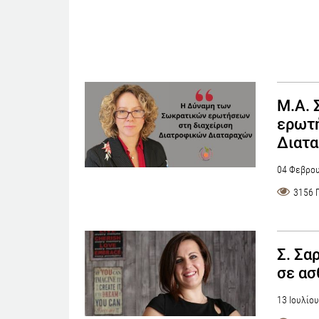
Μ.Α. 
ερωτή
Διατ
04 Φεβρου
3156 
Σ. Σα
σε ασ
13 Ιουλίο