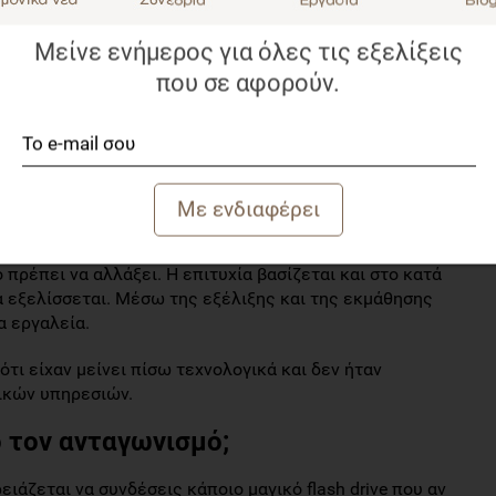
χεία του χρήστη και να σταλούν με email μέσα από το
Μείνε ενήμερος για όλες τις εξελίξεις
ι που συνάδελφοι είναι διστακτικοί
που σε αφορούν.
φείο τους;
 να δουλεύει με έναν συγκεκριμένο τρόπο για χρόνια, να
ους εαυτούς μας και είμαστε και άνθρωποι της
 μια σχετική εργασιακή εμπειρία δυσκολεύονται πολύ να
πρέπει να αλλάξει. Η επιτυχία βασίζεται και στο κατά
α εξελίσσεται. Μέσω της εξέλιξης και της εκμάθησης
 εργαλεία.
τι είχαν μείνει πίσω τεχνολογικά και δεν ήταν
ικών υπηρεσιών.
ό τον ανταγωνισμό;
ειάζεται να συνδέσεις κάποιο μαγικό flash drive που αν