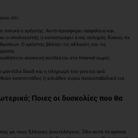
ίνει ότι:
τα τοπικά ο χρήστης. Αυτό προσφέρει ασφάλεια και
ει ο υπολογιστής ή καταστραφεί ένας σκληρός δίσκος πχ
θμίσεων. Ο χρήστης βλέπει τις αλλαγές και τις
ηρεσία
ιαδήποτε συσκευή συνδέεται στο Internet χωρίς
το μοντέλο SaaS και η πληρωμή του γίνεται ανά
υθούν εκατοντάδες ή χιλιάδες ευρώ προκαταβολικά για
ωτερικό; Ποιες οι δυσκολίες που θα
σίας με τους Έλληνες Διαιτολόγους. Όλα αυτά τα χρόνια