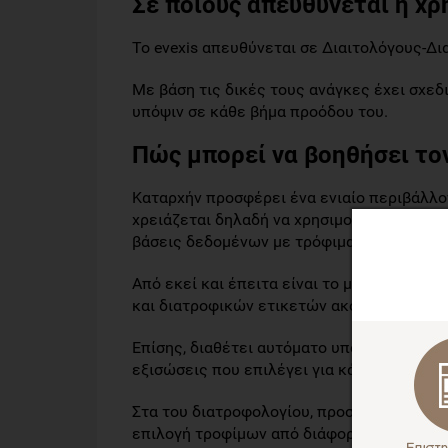
Σε ποιους απευθύνεται η χρ
Το evexis απευθύνεται σε Διαιτολόγους-Δ
Με βάση τις δικές τους ανάγκες έχει σχεδι
υπόψιν σε κάθε βήμα προόδου του.
Πώς μπορεί να βοηθήσει τον
Καταρχήν προσφέρει ένα ενιαίο περιβάλλο
χρειάζεται δηλαδή να χρησιμοποιεί ο Διαιτ
βάσεις δεδομένων με τρόφιμα κλπ) για να 
Από εκεί και έπειτα είναι το μοναδικό λογ
και διατροφικών ετικετών ακόμα και στην
Επίσης, διαθέτει αυτόματο υπολογισμό δε
εξισώσεις που επιλέγει για κάθε πελάτη ξ
Στα του διατροφολογίου, προσφέρει δυνατ
επιλογή τροφίμων από διάφορους πίνακες.