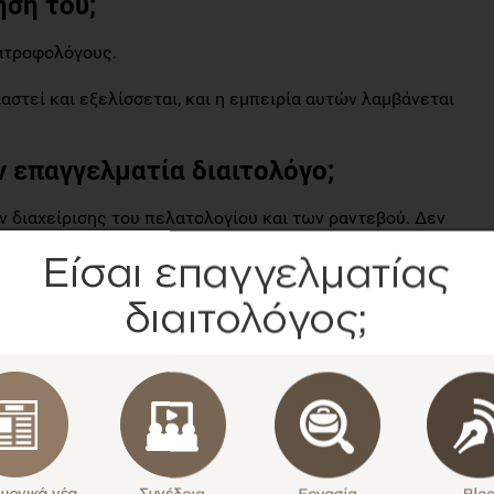
ήση του;
ιατροφολόγους.
αστεί και εξελίσσεται, και η εμπειρία αυτών λαμβάνεται
 επαγγελματία διαιτολόγο;
ν διαχείρισης του πελατολογίου και των ραντεβού. Δεν
ολόγος πολλές διαφορετικές εφαρμογές (excel, calendar,
εργαστεί.
ισμικό που δίνει την δυνατότητα δημιουργίας συνταγών
 δωρεάν του έκδοση.
ικτών (BMI, ποσοστό λίπους κλπ) με ενσωματωμένες
εχωριστά ο Διαιτολόγος αν το επιθυμεί.
ότητα σύνταξης διαιτολογίου με προαιρετική ανάλυση και
 Εννοείται πως οι εκτυπώσεις μπορούν να