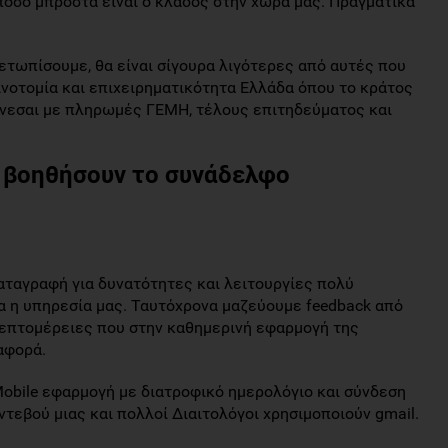
όσο μπροστά είναι ο κλάδος στην χώρα μας. Πραγματικά
ετωπίσουμε, θα είναι σίγουρα λιγότερες από αυτές που
ινοτομία και επιχειρηματικότητα Ελλάδα όπου το κράτος
ύνεσαι με πληρωμές ΓΕΜΗ, τέλους επιτηδεύματος και
α βοηθήσουν το συνάδελφο
καταγραφή για δυνατότητες και λειτουργίες πολύ
 η υπηρεσία μας. Ταυτόχρονα μαζεύουμε feedback από
λεπτομέρειες που στην καθημερινή εφαρμογή της
αφορά.
obile εφαρμογή με διατροφικό ημερολόγιο και σύνδεση
ντεβού μιας και πολλοί Διαιτολόγοι χρησιμοποιούν gmail.