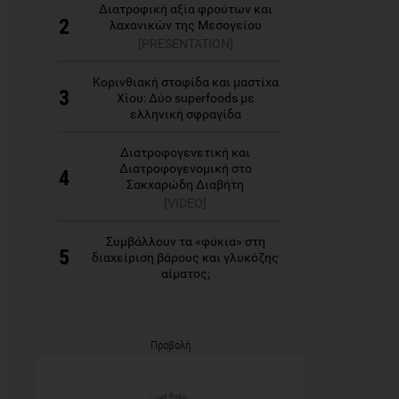
Διατροφική αξία φρούτων και
2
λαχανικών της Μεσογείου
[PRESENTATION]
Κορινθιακή σταφίδα και μαστίχα
3
Χίου: Δύο superfoods με
ελληνική σφραγίδα
Διατροφογενετική και
Διατροφογενομική στο
4
Σακχαρώδη Διαβήτη
[VIDEO]
Συμβάλλουν τα «φύκια» στη
5
διαχείριση βάρους και γλυκόζης
αίματος;
Προβολή