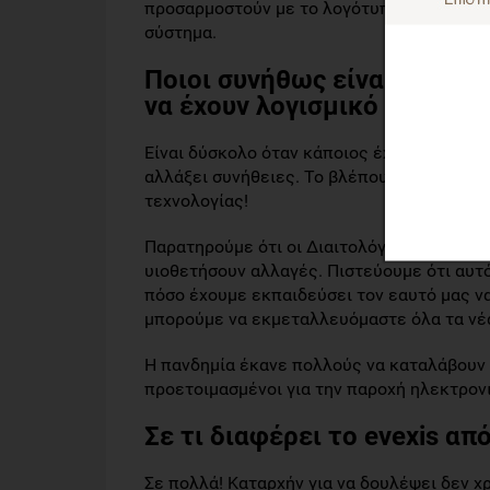
προσαρμοστούν με το λογότυπο και τα στοι
σύστημα.
Ποιοι συνήθως είναι οι λόγο
να έχουν λογισμικό στο γρα
Είναι δύσκολο όταν κάποιος έχει συνηθίσει
αλλάξει συνήθειες. Το βλέπουμε και από τ
τεχνολογίας!
Παρατηρούμε ότι οι Διαιτολόγοι που έχουν
υιοθετήσουν αλλαγές. Πιστεύουμε ότι αυτό 
πόσο έχουμε εκπαιδεύσει τον εαυτό μας ν
μπορούμε να εκμεταλλευόμαστε όλα τα νέα
Η πανδημία έκανε πολλούς να καταλάβουν ό
προετοιμασμένοι για την παροχή ηλεκτρον
Σε τι διαφέρει το evexis απ
Σε πολλά! Καταρχήν για να δουλέψει δεν χρ