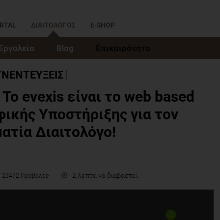
RTAL
ΔΙΑΙΤΟΛΟΓΟΣ
E-SHOP
Εργαλεία
Blog
Επικαιρότητα
ΥΝΕΝΤΕΥΞΕΙΣ
Το evexis είναι το web based
φικής Υποστήριξης για τον
ατία Διαιτολόγο!
2 λεπτά να διαβαστεί
23472 Προβολές