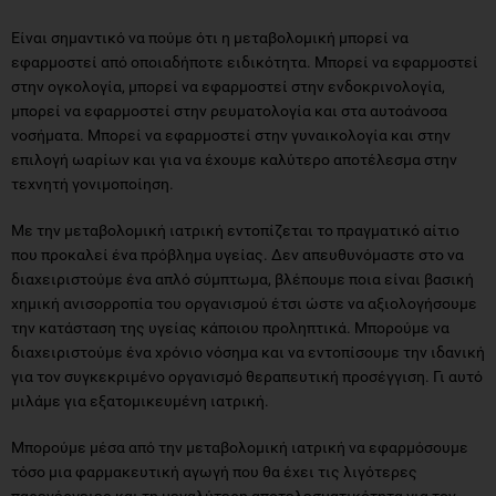
Είναι σημαντικό να πούμε ότι η μεταβολομική μπορεί να
εφαρμοστεί από οποιαδήποτε ειδικότητα. Μπορεί να εφαρμοστεί
στην ογκολογία, μπορεί να εφαρμοστεί στην ενδοκρινολογία,
μπορεί να εφαρμοστεί στην ρευματολογία και στα αυτοάνοσα
νοσήματα. Μπορεί να εφαρμοστεί στην γυναικολογία και στην
επιλογή ωαρίων και για να έχουμε καλύτερο αποτέλεσμα στην
τεχνητή γονιμοποίηση.
Με την μεταβολομική ιατρική εντοπίζεται το πραγματικό αίτιο
που προκαλεί ένα πρόβλημα υγείας. Δεν απευθυνόμαστε στο να
διαχειριστούμε ένα απλό σύμπτωμα, βλέπουμε ποια είναι βασική
χημική ανισορροπία του οργανισμού έτσι ώστε να αξιολογήσουμε
την κατάσταση της υγείας κάποιου προληπτικά. Μπορούμε να
διαχειριστούμε ένα χρόνιο νόσημα και να εντοπίσουμε την ιδανική
για τον συγκεκριμένο οργανισμό θεραπευτική προσέγγιση. Γι αυτό
μιλάμε για εξατομικευμένη ιατρική.
Μπορούμε μέσα από την μεταβολομική ιατρική να εφαρμόσουμε
τόσο μια φαρμακευτική αγωγή που θα έχει τις λιγότερες
παρενέργειες και τη μεγαλύτερη αποτελεσματικότητα για τον