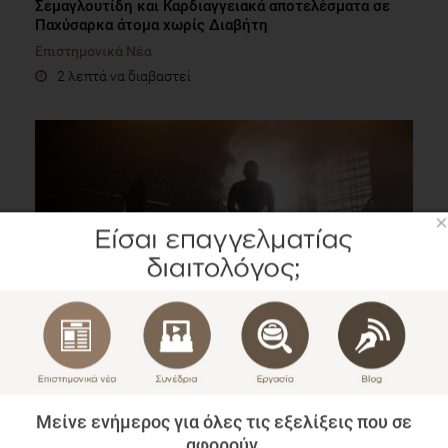
Σεμαγλουτίδη και Kαρδιαγγειακά αποτελέσματα σε
Παχύσαρκα άτομα χωρίς Διαβήτη
Επιστημονικά Νέα
2 λεπτά να διαβαστεί
×
Πρωινή vs Απογευματινή άσκηση: Υπερέχει κάποια
στην Απώλεια Σωματικού Βάρους;
Επιστημονικά Νέα
Μείνε ενήμερος για όλες τις εξελίξεις που σε
1 λεπτό να διαβαστεί
αφορούν.