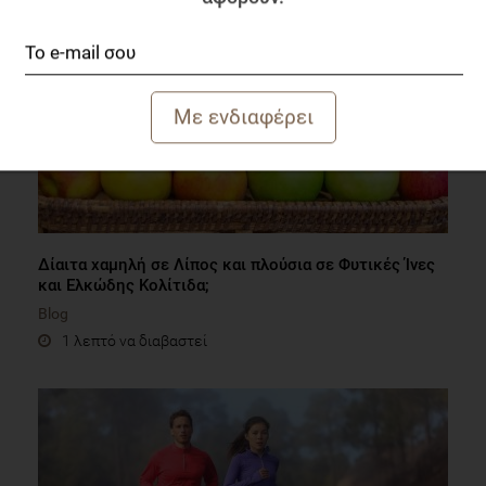
Δίαιτα χαμηλή σε Λίπος και πλούσια σε Φυτικές Ίνες
και Ελκώδης Κολίτιδα;
Blog
1 λεπτό να διαβαστεί