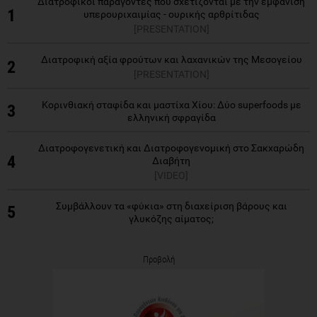
Διατροφικοί παράγοντες που σχετίζονται με την εμφάνιση
1
υπερουριχαιμίας - ουρικής αρθρίτιδας
[PRESENTATION]
Διατροφική αξία φρούτων και λαχανικών της Μεσογείου
2
[PRESENTATION]
Κορινθιακή σταφίδα και μαστίχα Χίου: Δύο superfoods με
3
ελληνική σφραγίδα
Διατροφογενετική και Διατροφογενομική στο Σακχαρώδη
4
Διαβήτη
[VIDEO]
Συμβάλλουν τα «φύκια» στη διαχείριση βάρους και
5
γλυκόζης αίματος;
Προβολή