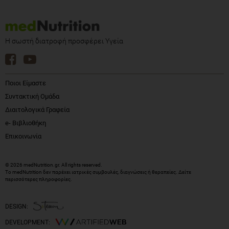
Η σωστή διατροφή προσφέρει Υγεία
Ποιοι Είμαστε
Συντακτική Ομάδα
Διαιτολογικά Γραφεία
e- Βιβλιοθήκη
Επικοινωνία
© 2026 medNutrition.gr. All rights reserved.
Το medNutrition δεν παρέχει ιατρικές συμβουλές, διαγνώσεις ή θεραπείες.
Δείτε
περισσότερες πληροφορίες
.
DESIGN:
DEVELOPMENT: