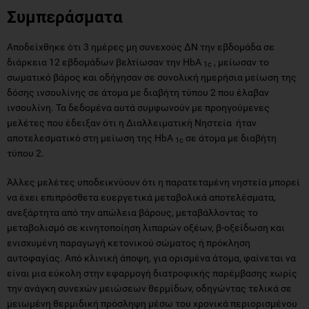
Συμπεράσματα
Αποδείχθηκε ότι 3 ημέρες μη συνεχούς ΔΝ την εβδομάδα σε
διάρκεια 12 εβδομάδων βελτίωσαν την HbA
, μείωσαν το
1c
σωματικό βάρος και οδήγησαν σε συνολική ημερήσια μείωση της
δόσης ινσουλίνης σε άτομα με διαβήτη τύπου 2 που έλαβαν
ινσουλίνη. Τα δεδομένα αυτά συμφωνούν με προηγούμενες
μελέτες που έδειξαν ότι η Διαλλειματική Νηστεία ήταν
αποτελεσματικό στη μείωση της HbA
σε άτομα με διαβήτη
1c
τύπου 2.
Άλλες μελέτες υποδεικνύουν ότι η παρατεταμένη νηστεία μπορεί
να έχει επιπρόσθετα ευεργετικά μεταβολικά αποτελέσματα,
ανεξάρτητα από την απώλεια βάρους, μεταβάλλοντας το
μεταβολισμό σε κινητοποίηση λιπαρών οξέων, β-οξείδωση και
ενισχυμένη παραγωγή κετονικού σώματος ή πρόκληση
αυτοφαγίας. Από κλινική άποψη, για ορισμένα άτομα, φαίνεται να
είναι μια εύκολη στην εφαρμογή διατροφικής παρέμβασης χωρίς
την ανάγκη συνεχών μειώσεων θερμίδων, οδηγώντας τελικά σε
μειωμένη θερμιδική πρόσληψη μέσω του χρονικά περιορισμένου