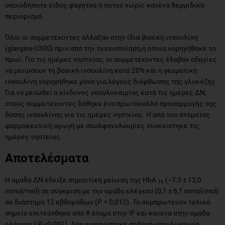
οποιοδήποτε είδος φαγητού ή ποτού χωρίς κανένα θερμιδικό
περιορισμό.
Όλοι οι συμμετέχοντες άλλαξαν στην ίδια βασική ινσουλίνη
(glargine U300) πριν από την τυχαιοποίηση,η οποία χορηγήθηκε το
πρωί. Για τις ημέρες νηστείας, οι συμμετέχοντες έλαβαν οδηγίες
να μειώσουν τη βασική ινσουλίνη κατά 20% και η γευματική
ινσουλίνη χορηγήθηκε μόνο για λόγους διόρθωσης της γλυκόζης.
Για να μειωθεί ο κίνδυνος υπογλυκαιμίας κατά τις ημέρες ΔΝ,
στους συμμετέχοντες δόθηκε ένα πρωτόκολλο προσαρμογής της
δόσης ινσουλίνης για τις ημέρες νηστείας. Η από του στόματος
φαρμακευτική αγωγή με σουλφονυλουρίες συνεχίστηκε τις
ημέρες νηστείας.
Αποτελέσματα
Η ομάδα ΔΝ έδειξε σημαντική μείωση της HbA
(−7,3 ± 12,0
1c
mmol/mol) σε σύγκριση με την ομάδα ελέγχου (0,1 ± 6,1 mmol/mol)
σε διάστημα 12 εβδομάδων (
P
= 0,012). Το συμπρωτεύον τελικό
σημείο επιτεύχθηκε από 8 άτομα στην IF και κανένα στην ομάδα
ελέγχου (
P
<0,001). Δεν εμφανίστηκε σοβαρή υπογλυκαιμία.