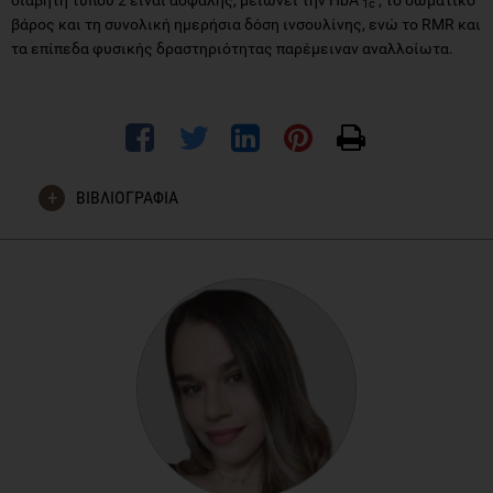
1c
βάρος και τη συνολική ημερήσια δόση ινσουλίνης, ενώ το RMR και
τα επίπεδα φυσικής δραστηριότητας παρέμειναν αναλλοίωτα.
ΒΙΒΛΙΟΓΡΑΦΙΑ
Obermayer, A., Tripolt, N. J., Pferschy, P. N., Kojzar, H., Aziz, F.,
Müller, A., Schauer, M., Oulhaj, A., Aberer, F., Sourij, C.,
Habisch, H., Madl, T., Pieber, T., Obermayer-Pietsch, B.,
Stadlbauer, V., & Sourij, H. (2023). Efficacy and Safety of
Intermittent Fasting in People With Insulin-Treated Type 2
Diabetes (INTERFAST-2)-A Randomized Controlled
Trial.
Diabetes care
,
46
(2), 463–468.
https://doi.org/10.2337/dc22-1622