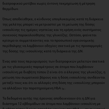
διατροφικού μοτίβου χωρίς έντονη τεκμηρίωση ή μέτρηση
θερμίδων.
Όπως αποδείχθηκε, ο κίνδυνος υπογλυκαιμίας κατά τη διάρκεια
της μελέτης μπορεί να μετριαστεί με τη μείωση της δόσης
ινσουλίνης τις ημέρες νηστείας και τη χρήση ενός συστήματος
συνεχούς παρακολούθησης της γλυκόζης. Ωστόσο, φαίνεται
κρίσιμο οι συμμετέχοντες και το προσωπικό υγειονομικής
περίθαλψης να λαμβάνουν οδηγίες σχετικά με τις προσαρμογές
της δόσης της ινσουλίνης κατά τη διάρκεια της ΔΝ.
Ένας από τους περιορισμούς των διατροφικών μελετών σχετικά
με τις γλυκαιμικές παραμέτρους σε άτομα που λαμβάνουν
ινσουλίνη με διαβήτη τύπου 2 είναι ότι ο έλεγχος της γλυκόζης, η
μείωση του σωματικού βάρους και η δόση ινσουλίνης συνδέονται
μεταξύ τους και ότι οι αλλαγές στη δόση της ινσουλίνης μπορούν
να αλλάξουν την παρατηρούμενη HbA
.
1c
Τα δεδομένα αυτής της έρευνας αποδεικνύουν ότι η ΔΝ για
διάστημα 12 εβδομάδων σε άτομα που λαμβάνουν ινσουλίνη με
διαβήτη τύπου 2 είναι ασφαλής, μειώνει την HbA
, το σωματικό