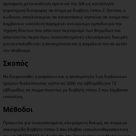
πρόσφατη μετα-ανάλυση πρότεινε την ΔΝ ως κατάλληλη
στρατηγική διατροφής σε άτομα με διαβήτη τύπου 2. Ωστόσο, ο
κίνδυνος υπογλυκαιμίας σε καταστάσεις νηστείας σε άτομα που
λαμβάνουν ινσουλίνη παραμένει ένα κρίσιμο εμπόδιο για την
τήρηση δίαιτων που απαιτούν περιορισμό των θερμίδων και
απαιτούνται περαιτέρω τυχαιοποιημένες ελεγχόμενες δοκιμές
για να επαληθευτεί η σκοπιμότητα και η ασφάλειά του σε αυτόν
τον πληθυσμό.
Σκοπός
Να διερευνηθεί η ασφάλεια και η σκοπιμότητα 3 μη διαδοχικών
ημερών διαλείπουσας νηστείας (ΔΝ) την εβδομάδα για 12
εβδομάδες σε συμμετέχοντες με διαβήτη τύπου 2 που λάμβαναν
ινσουλίνη.
Μέθοδοι
Πρόκειται για τυχαιοποιημένη, ελεγχόμενη δοκιμή, σε άτομα με
σακχαρώδη διαβήτη τύπου 2 που έλαβαν ινσουλινοθεραπευτική
αγωγή (INTERFAST-2), διεξήχθη στο Πανεπιστημιακό Νοσοκομείο