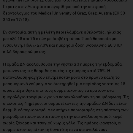
Γκρατς στην Αυστρία και εγκρίθηκε από την επιτροπή
δεοντολογίας του Medical University of Graz, Graz, Austria (EK 30-
350 ex 17/18).
Εν συντομία, αυτή η μελέτη περιελάμβανε εθελοντές, ηλικίας
μεταξύ 18 και 75 ετών με διαβήτη τύπου 2 υπό θεραπεία με
ινσουλίνη, HbA
≥7,0% και ημερήσια δόση ινσουλίνης ≥0,3 IU/
1c
κιλά βάρους σώματος.
Η ομάδα ΔΝ ακολουθούσε την νηστεία 3 ημέρες την εβδομάδα,
μειώνοντας τις θερμίδες αυτές τις ημέρες κατά 75%. Η
κατανάλωση φαγητού επιτρεπόταν μόνο στο πρωινό και/ή το
μεσημεριανό γεύμα για να διατηρηθεί μια περίοδος νηστείας 18
ωρών. Ζητήθηκε από τους συμμετέχοντες να κρατούν ένα
ημερολόγιο τροφίμων για να παρακολουθούν τη συμμόρφωση. Τις
υπόλοιπες 4 ημέρες, οι συμμετέχοντες της ομάδας ΔΝ δεν είχαν
θερμιδικό περιορισμό. Δεν υπήρχε περιορισμός στη σύσταση των
μακροθρεπτικών συστατικών ή στην κατανάλωση νερού, καφέ
χωρίς ζάχαρη και τσαγιού χωρίς γάλα. Τις ημέρες φαγητού, οι
συμμετέχοντες είχαν τη δυνατότητα να καταναλώνουν