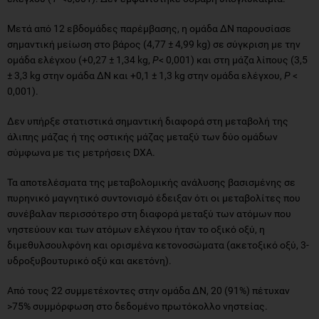
Μετά από 12 εβδομάδες παρέμβασης, η ομάδα ΔΝ παρουσίασε
σημαντική μείωση στο βάρος (4,77 ± 4,99 kg) σε σύγκριση με την
ομάδα ελέγχου (+0,27 ± 1,34 kg,
P
< 0,001) και στη μάζα λίπους (3,5
± 3,3 kg στην ομάδα ΔΝ και +0,1 ± 1,3 kg στην ομάδα ελέγχου,
P
<
0,001).
Δεν υπήρξε στατιστικά σημαντική διαφορά στη μεταβολή της
άλιπης μάζας ή της οστικής μάζας μεταξύ των δύο ομάδων
σύμφωνα με τις μετρήσεις DXA.
Τα αποτελέσματα της μεταβολομικής ανάλυσης βασισμένης σε
πυρηνικό μαγνητικό συντονισμό έδειξαν ότι οι μεταβολίτες που
συνέβαλαν περισσότερο στη διαφορά μεταξύ των ατόμων που
νηστεύουν και των ατόμων ελέγχου ήταν το οξικό οξύ, η
διμεθυλσουλφόνη και ορισμένα κετονοσώματα (ακετοξικό οξύ, 3-
υδροξυβουτυρικό οξύ και ακετόνη).
Από τους 22 συμμετέχοντες στην ομάδα ΔΝ, 20 (91%) πέτυχαν
>75% συμμόρφωση στο δεδομένο πρωτόκολλο νηστείας.