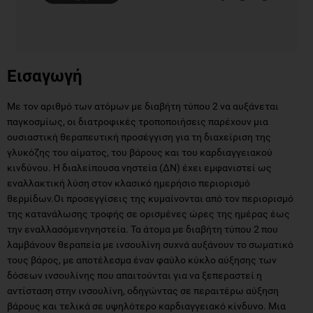
Εισαγωγή
Με τον αριθμό των ατόμων με διαβήτη τύπου 2 να αυξάνεται
παγκοσμίως, οι διατροφικές τροποποιήσεις παρέχουν μια
ουσιαστική θεραπευτική προσέγγιση για τη διαχείριση της
γλυκόζης του αίματος, του βάρους και του καρδιαγγειακού
κινδύνου. Η διαλείπουσα νηστεία (ΔΝ) έχει εμφανιστεί ως
εναλλακτική λύση στον κλασικό ημερήσιο περιορισμό
θερμίδων.Οι προσεγγίσεις της κυμαίνονται από τον περιορισμό
της κατανάλωσης τροφής σε ορισμένες ώρες της ημέρας έως
την εναλλασόμενηνηστεία. Τα άτομα με διαβήτη τύπου 2 που
λαμβάνουν θεραπεία με ινσουλίνη συχνά αυξάνουν το σωματικό
τους βάρος, με αποτέλεσμα έναν φαύλο κύκλο αύξησης των
δόσεων ινσουλίνης που απαιτούνται για να ξεπεραστεί η
αντίσταση στην ινσουλίνη, οδηγώντας σε περαιτέρω αύξηση
βάρους και τελικά σε υψηλότερο καρδιαγγειακό κίνδυνο. Μια