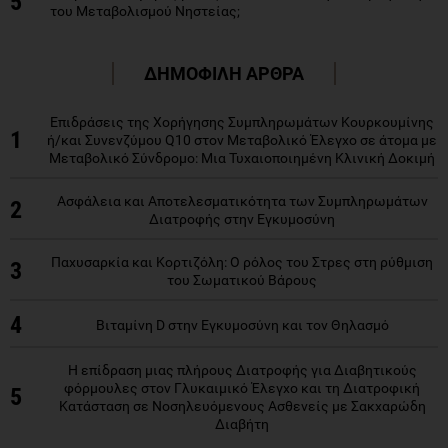
5
του Μεταβολισμού Νηστείας;
ΔΗΜΟΦΙΛΗ ΑΡΘΡΑ
Επιδράσεις της Χορήγησης Συμπληρωμάτων Κουρκουμίνης
1
ή/και Συνενζύμου Q10 στον Μεταβολικό Έλεγχο σε άτομα με
Μεταβολικό Σύνδρομο: Μια Τυχαιοποιημένη Κλινική Δοκιμή
Ασφάλεια και Αποτελεσματικότητα των Συμπληρωμάτων
2
Διατροφής στην Εγκυμοσύνη
Παχυσαρκία και Κορτιζόλη: Ο ρόλος του Στρες στη ρύθμιση
3
του Σωματικού Βάρους
4
Βιταμίνη D στην Εγκυμοσύνη και τον Θηλασμό
Η επίδραση μιας πλήρους Διατροφής για Διαβητικούς
φόρμουλες στον Γλυκαιμικό Έλεγχο και τη Διατροφική
5
Κατάσταση σε Νοσηλευόμενους Ασθενείς με Σακχαρώδη
Διαβήτη