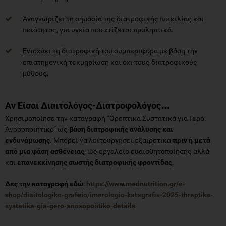
Αναγνωρίζει τη σημασία της διατροφικής ποικιλίας και
ποιότητας, για υγεία που χτίζεται προληπτικά.
Ενισχύει τη διατροφική του συμπεριφορά με βάση την
επιστημονική τεκμηρίωση και όχι τους διατροφικούς
μύθους.
Αν Είσαι Διαιτολόγος-Διατροφολόγος…
Χρησιμοποίησε την καταγραφή “Θρεπτικά Συστατικά για Γερό
Ανοσοποιητικό” ως
βάση διατροφικής ανάλυσης και
ενδυνάμωσης
. Μπορεί να λειτουργήσει εξαιρετικά
πριν ή μετά
από μια φάση ασθένειας
, ως εργαλείο ευαισθητοποίησης αλλά
και
επανεκκίνησης σωστής διατροφικής φροντίδας
.
Δες την καταγραφή εδώ
:
https://www.mednutrition.gr/e-
shop/diaitologiko-grafeio/imerologio-katagrafis-2025-threptika-
systatika-gia-gero-anosopoiitiko-details