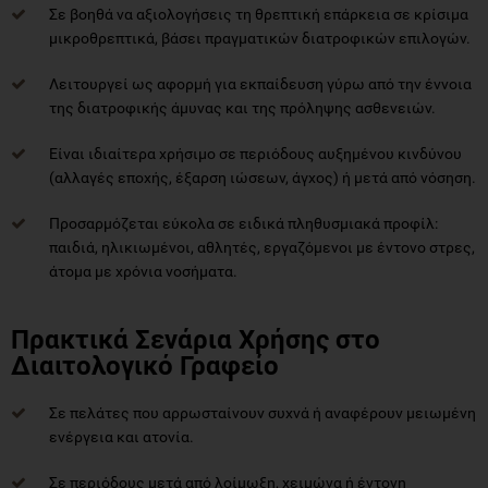
Σε βοηθά να αξιολογήσεις τη θρεπτική επάρκεια σε κρίσιμα
μικροθρεπτικά, βάσει πραγματικών διατροφικών επιλογών.
Λειτουργεί ως αφορμή για εκπαίδευση γύρω από την έννοια
της διατροφικής άμυνας και της πρόληψης ασθενειών.
Είναι ιδιαίτερα χρήσιμο σε περιόδους αυξημένου κινδύνου
(αλλαγές εποχής, έξαρση ιώσεων, άγχος) ή μετά από νόσηση.
Προσαρμόζεται εύκολα σε ειδικά πληθυσμιακά προφίλ:
παιδιά, ηλικιωμένοι, αθλητές, εργαζόμενοι με έντονο στρες,
άτομα με χρόνια νοσήματα.
Πρακτικά Σενάρια Χρήσης στο
Διαιτολογικό Γραφείο
Σε πελάτες που αρρωσταίνουν συχνά ή αναφέρουν μειωμένη
ενέργεια και ατονία.
Σε περιόδους μετά από λοίμωξη, χειμώνα ή έντονη