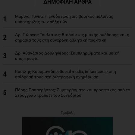
ΔΗΜΟΦΙΛΗ ΑΡΘΡΑ
Μαρίνα Πόγκα: Η ενυδάτωση ως βασικός πυλώνας
1
υποστήριξης των αθλητών
Δρ. Γιώργος Τουλιάτος: Βιοδείκτες μυϊκής απόδοσης και η
2
σημασία τους στη σύγχρονη αθλητική πρακτική
Δρ. Αθανάσιος Δουληγέρης: Συμπληρώματα και μυϊκή
3
υπερτροφία
Βασίλης Καραμανίδης: Social media, influencers και η
4
επίδρασή τους στη διατροφική ενημέρωση
Πάρης Παπαχρήστος: Συμπεράσματα και προοπτικές από το
5
Στρογγυλό τραπέζι του Συνεδρίου
Προβολή