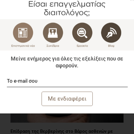
Πώς επηρεάζει η μείωση των προϊόντων AGE την
ινσουλινοευαισθησία;
Επιστημονικά Νέα
2 λεπτά να διαβαστεί
Μείνε ενήμερος για όλες τις εξελίξεις που σε
αφορούν.
Επίδραση της Βερβερίνης στο Βάρος ασθενών με