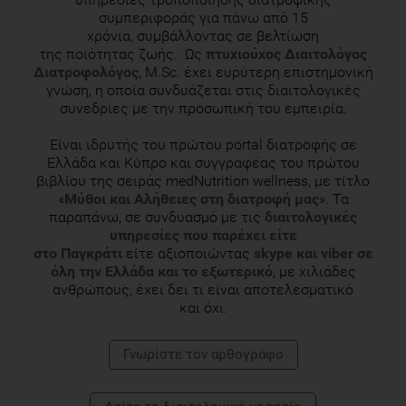
συμπεριφοράς για πάνω από 15
χρόνια, συμβάλλοντας σε βελτίωση
της ποιότητας ζωής. Ως
πτυχιούχος Διαιτολόγος
Διατροφολόγος
, M.Sc. έχει ευρύτερη επιστημονική
γνώση, η οποία συνδυάζεται στις διαιτολογικές
συνεδρίες με την προσωπική του εμπειρία.
Είναι ιδρυτής του πρώτου portal διατροφής σε
Ελλάδα και Κύπρο και συγγραφέας του πρώτου
βιβλίου της σειράς medNutrition wellness, με τίτλο
«
Μύθοι και Αλήθειες στη διατροφή μας
». Τα
παραπάνω, σε συνδυασμό με τις
διαιτολογικές
υπηρεσίες που παρέχει είτε
στο Παγκράτι
είτε αξιοποιώντας
skype και viber σε
όλη την Ελλάδα και το εξωτερικό
, με χιλιάδες
ανθρώπους, έχει δει τι είναι αποτελεσματικό
και όχι.
Γνωρίστε τoν αρθογράφο