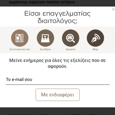
εμφάνισης καρκίνου παχέος εντέρου
×
Επιστημονικά Νέα
2 λεπτά να διαβαστεί
Μείνε ενήμερος για όλες τις εξελίξεις που σε
αφορούν.
Webinar Ε.Μ.Πα.Κ.Α.Ν.: «Διατροφικές παρεμβάσεις για
την καρδιαγγειακή υγεία»
Συνέδρια
1 λεπτό να διαβαστεί