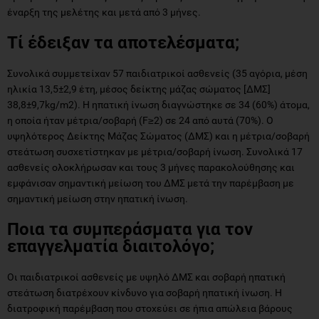
έναρξη της μελέτης και μετά από 3 μήνες.
Τί έδειξαν τα αποτελέσματα;
Συνολικά συμμετείχαν 57 παιδιατρικοί ασθενείς (35 αγόρια, μέση
ηλικία 13,5±2,9 έτη, μέσος δείκτης μάζας σώματος [ΔΜΣ]
38,8±9,7kg/m2). Η ηπατική ίνωση διαγνώστηκε σε 34 (60%) άτομα,
η οποία ήταν μέτρια/σοβαρή (F≥2) σε 24 από αυτά (70%). Ο
υψηλότερος Δείκτης Μάζας Σώματος (ΔΜΣ) και η μέτρια/σοβαρή
στεάτωση συσχετίστηκαν με μέτρια/σοβαρή ίνωση. Συνολικά 17
ασθενείς ολοκλήρωσαν και τους 3 μήνες παρακολούθησης και
εμφάνισαν σημαντική μείωση του ΔΜΣ μετά την παρέμβαση με
σημαντική μείωση στην ηπατική ίνωση.
Ποια τα συμπεράσματα για τον
επαγγελματία διαιτολόγο;
Οι παιδιατρικοί ασθενείς με υψηλό ΔΜΣ και σοβαρή ηπατική
στεάτωση διατρέχουν κίνδυνο για σοβαρή ηπατική ίνωση. Η
διατροφική παρέμβαση που στοχεύει σε ήπια απώλεια βάρους