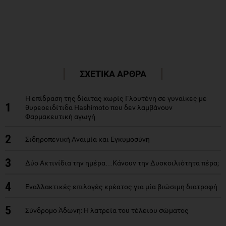
ΣΧΕΤΙΚΑ ΑΡΘΡΑ
Η επίδραση της δίαιτας χωρίς Γλουτένη σε γυναίκες με
1
θυρεοειδίτιδα Hashimoto που δεν λαμβάνουν
Φαρμακευτική αγωγή
2
Σιδηροπενική Αναιμία και Εγκυμοσύνη
3
Δύο Ακτινίδια την ημέρα…Κάνουν την Δυσκοιλιότητα πέρα;
4
Εναλλακτικές επιλογές κρέατος για μία βιώσιμη διατροφή
5
Σύνδρομο Άδωνη: Η λατρεία του τέλειου σώματος