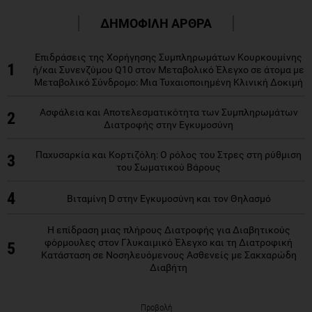
ΔΗΜΟΦΙΛΗ ΑΡΘΡΑ
Επιδράσεις της Χορήγησης Συμπληρωμάτων Κουρκουμίνης
1
ή/και Συνενζύμου Q10 στον Μεταβολικό Έλεγχο σε άτομα με
Μεταβολικό Σύνδρομο: Μια Τυχαιοποιημένη Κλινική Δοκιμή
Ασφάλεια και Αποτελεσματικότητα των Συμπληρωμάτων
2
Διατροφής στην Εγκυμοσύνη
Παχυσαρκία και Κορτιζόλη: Ο ρόλος του Στρες στη ρύθμιση
3
του Σωματικού Βάρους
4
Βιταμίνη D στην Εγκυμοσύνη και τον Θηλασμό
Η επίδραση μιας πλήρους Διατροφής για Διαβητικούς
φόρμουλες στον Γλυκαιμικό Έλεγχο και τη Διατροφική
5
Κατάσταση σε Νοσηλευόμενους Ασθενείς με Σακχαρώδη
Διαβήτη
Προβολή