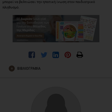
μπορεί να βελτιώσει την ηπατική ίνωση στον παιδιατρικό
πληθυσμό.
ΒΙΒΛΙΟΓΡΑΦΙΑ
Moran-Lev H, Cohen S, Webb M, Yerushalmy-Feler A, Amir A,
Gal DL, Lubetzky R. Higher BMI predicts liver fibrosis among
obese children and adolescents with NAFLD - an
interventional pilot study. BMC Pediatr. 2021 Sep
3;21(1):385. doi: 10.1186/s12887-021-02839-1. PMID:
34479517; PMCID: PMC8414665.