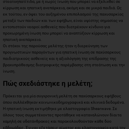
στεατοηπατίτιδα, με ή χωρίς ίνωση που μπορεί να εξελιχθεί σε
κίρρωση και ηπατική ανεπάρκεια, ακόμη και σε μικρά παιδιά. Ως
εκ τούτου, εν όψει του αυξημένου επιπολασμού της παχυσαρκίας
μεταξύ των παιδιών και των εφήβων, είναι υψίστης σημασίας να
εντοπιστούν νεαροί ασθενείς που διατρέχουν κίνδυνο για
προχωρημένη ίνωση που μπορεί να αναπτύξουν κίρρωση και
ηπατική ανεπάρκεια.
Οι στόχοι της παρούσας μελέτης ήταν η διερεύνηση των
προγνωστικών παραγόντων για ηπατική ίνωση σε παχύσαρκους
παιδιατρικούς ασθενείς και η αξιολόγηση της επίδρασης της
βραχυπρόθεσμης διατροφικής παρέμβασης στη στεάτωση και την
ίνωση.
Πώς σχεδιάστηκε η μελέτη;
Πρόκειται για μία συγχρονική μελέτη σε παχύσαρκους εφήβους
όπου συλλέχθηκαν κοινωνικοδημογραφικά και κλινικά δεδομένα.
Η ηπατική ίνωση εκτιμήθηκε με ελαστογραφία Shearwave. Σε
όλους τους συμμετέχοντες προτάθηκε να καταναλώνουν δίαιτα
χαμηλή σε υδατάνθρακες και παρακολουθούνταν κάθε δύο
εβδομάδες. Έγιναν εξετάσεις αίματος και ελαστογραφία κατά την