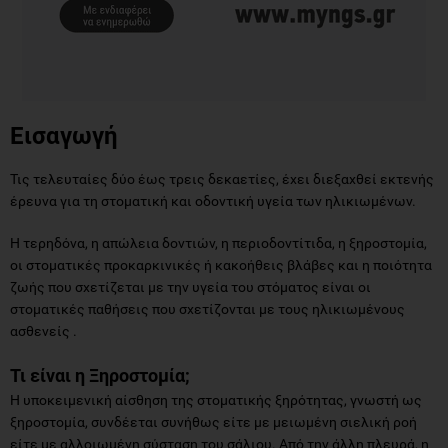
Εισαγωγή
Τις τελευταίες δύο έως τρεις δεκαετίες, έχει διεξαχθεί εκτενής
έρευνα για τη στοματική και οδοντική υγεία των ηλικιωμένων.
Η τερηδόνα, η απώλεια δοντιών, η περιοδοντίτιδα, η ξηροστομία,
οι στοματικές προκαρκινικές ή κακοήθεις βλάβες και η ποιότητα
ζωής που σχετίζεται με την υγεία του στόματος είναι οι
στοματικές παθήσεις που σχετίζονται με τους ηλικιωμένους
ασθενείς .
Τι είναι η Ξηροστομία;
Η υποκειμενική αίσθηση της στοματικής ξηρότητας, γνωστή ως
ξηροστομία, συνδέεται συνήθως είτε με μειωμένη σιελική ροή
είτε με αλλοιωμένη σύσταση του σάλιου. Από την άλλη πλευρά, η