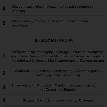
Μπορεί η κατανάλωση λαχανικών να καθυστερήσει τη
4
γήρανση;
Μεταβολικές αλλαγές κατά την εμμηνόπαυση και
5
συστάσεις
ΔΗΜΟΦΙΛΗ ΑΡΘΡΑ
Επιδράσεις της Χορήγησης Συμπληρωμάτων Κουρκουμίνης
1
ή/και Συνενζύμου Q10 στον Μεταβολικό Έλεγχο σε άτομα με
Μεταβολικό Σύνδρομο: Μια Τυχαιοποιημένη Κλινική Δοκιμή
Ασφάλεια και Αποτελεσματικότητα των Συμπληρωμάτων
2
Διατροφής στην Εγκυμοσύνη
Παχυσαρκία και Κορτιζόλη: Ο ρόλος του Στρες στη ρύθμιση
3
του Σωματικού Βάρους
4
Βιταμίνη D στην Εγκυμοσύνη και τον Θηλασμό