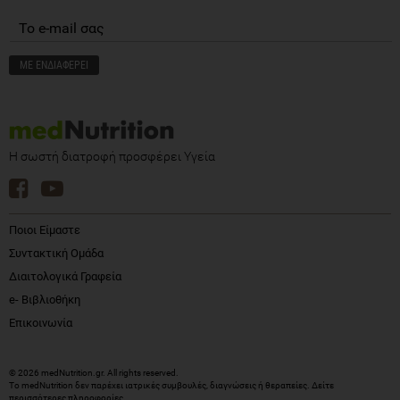
Η σωστή διατροφή προσφέρει Υγεία
Ποιοι Είμαστε
Συντακτική Ομάδα
Διαιτολογικά Γραφεία
e- Βιβλιοθήκη
Επικοινωνία
© 2026 medNutrition.gr. All rights reserved.
Το medNutrition δεν παρέχει ιατρικές συμβουλές, διαγνώσεις ή θεραπείες.
Δείτε
περισσότερες πληροφορίες
.