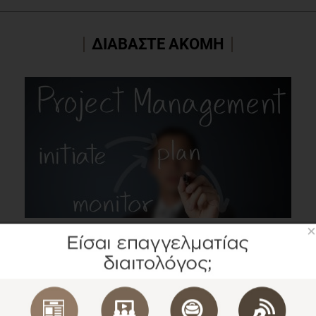
ΔΙΑΒΑΣΤΕ ΑΚΟΜΗ
×
Θέση εργασίας για Project Manager στην Διατροφή
και την Υγεία από τον EUFIC
Εργασία
1 λεπτό να διαβαστεί