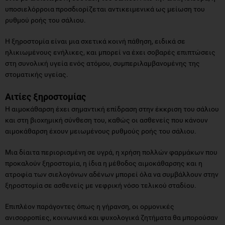
υποσιελόρροια προσδιορίζεται αντικειμενικά ως μείωση του
ρυθμού ροής του σάλιου.
Η ξηροστομία είναι μια σχετικά κοινή πάθηση, ειδικά σε
ηλικιωμένους ενήλικες, και μπορεί να έχει σοβαρές επιπτώσεις
στη συνολική υγεία ενός ατόμου, συμπεριλαμβανομένης της
στοματικής υγείας.
Αιτίες ξηροστομίας
Η αιμοκάθαρση έχει σημαντική επίδραση στην έκκριση του σάλιου
και στη βιοχημική σύνθεση του, καθώς οι ασθενείς που κάνουν
αιμοκάθαρση έχουν μειωμένους ρυθμούς ροής του σάλιου.
Μια δίαιτα περιορισμένη σε υγρά, η χρήση πολλών φαρμάκων που
προκαλούν ξηροστομία, η ίδια η μέθοδος αιμοκάθαρσης και η
ατροφία των σιελογόνων αδένων μπορεί όλα να συμβάλλουν στην
ξηροστομία σε ασθενείς με νεφρική νόσο τελικού σταδίου.
Επιπλέον παράγοντες όπως η γήρανση, οι ορμονικές
ανισορροπίες, κοινωνικά και ψυχολογικά ζητήματα θα μπορούσαν