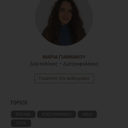
a randomized controlled clinical trial with a biochemical
assessment. Eur J Med Res. 2023 Oct 7;28(1):406. doi:
10.1186/s40001-023-01351-9. PMID: 37805605; PMCID:
PMC10559599.
ΜΑΡΊΑ ΓΙΑΝΝΑΚΟΎ
Διαιτολόγος – Διατροφολόγος
Γνωρίστε την αρθογράφο
TOPICS
ΕΡΕΥΝΑ
ΕΠΙΣΤΗΜΟΝΙΚΑ
ΜΕΛΙ
ΥΓΕΙΑ