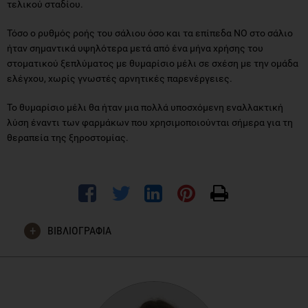
τελικού σταδίου.
Τόσο ο ρυθμός ροής του σάλιου όσο και τα επίπεδα ΝΟ στο σάλιο
ήταν σημαντικά υψηλότερα μετά από ένα μήνα χρήσης του
στοματικού ξεπλύματος με θυμαρίσιο μέλι σε σχέση με την ομάδα
ελέγχου, χωρίς γνωστές αρνητικές παρενέργειες.
Το θυμαρίσιο μέλι θα ήταν μια πολλά υποσχόμενη εναλλακτική
λύση έναντι των φαρμάκων που χρησιμοποιούνται σήμερα για τη
θεραπεία της ξηροστομίας.
ΒΙΒΛΙΟΓΡΑΦΙΑ
Ibrahim SS, Abou-Bakr A, Ghalwash DM, Hussein RR.
Effectiveness of thyme honey in the management of
xerostomia in geriatric patients with end-stage renal disease: