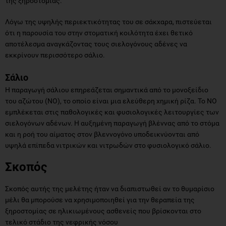
της ξηροστομίας.
Λόγω της υψηλής περιεκτικότητας του σε σάκχαρα, πιστεύεται
ότι η παρουσία του στην στοματική κοιλότητα έχει θετικό
αποτέλεσμα αναγκάζοντας τους σιελογόνους αδένες να
εκκρίνουν περισσότερο σάλιο.
Σάλιο
Η παραγωγή σάλιου επηρεάζεται σημαντικά από το μονοξείδιο
του αζώτου (NO), το οποίο είναι μια ελεύθερη χημική ρίζα. Το ΝΟ
εμπλέκεται στις παθολογικές και φυσιολογικές λειτουργίες των
σιελογόνων αδένων. Η αυξημένη παραγωγή βλέννας από το στόμα
και η ροή του αίματος στον βλεννογόνο υποδεικνύονται από
υψηλά επίπεδα νιτρικών και νιτρωδών στο φυσιολογικό σάλιο.
Σκοπός
Σκοπός αυτής της μελέτης ήταν να διαπιστωθεί αν το θυμαρίσιο
μέλι θα μπορούσε να χρησιμοποιηθεί για την θεραπεία της
ξηροστομίας σε ηλικιωμένους ασθενείς που βρίσκονται στο
τελικό στάδιο της νεφρικής νόσου