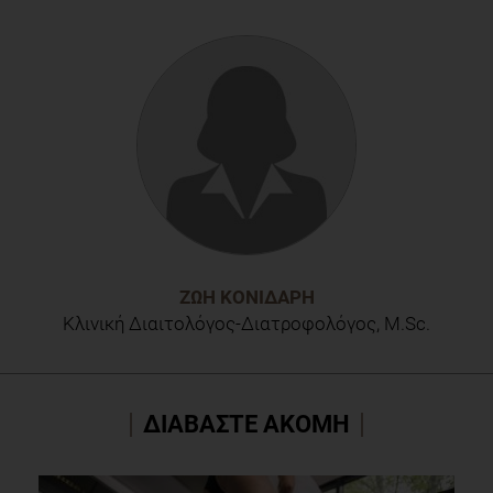
“Changing children's eating behaviour - A review of
experimental Research”, Patricia DeCosta, Per Møller, Michael
Bom Frøst, Annemarie Olsen
ΖΩΉ ΚΟΝΙΔΆΡΗ
Κλινική Διαιτολόγος-Διατροφολόγος, M.Sc.
ΔΙΑΒΑΣΤΕ ΑΚΟΜΗ