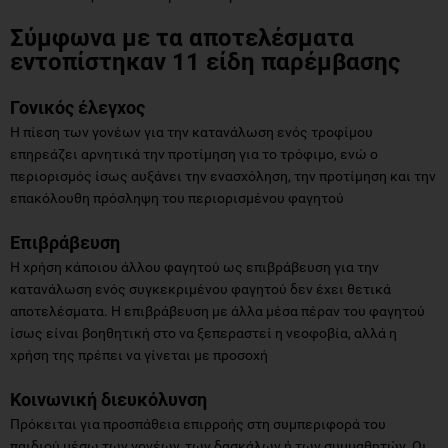
Σύμφωνα με τα αποτελέσματα
εντοπίστηκαν 11 είδη παρέμβασης
Γονικός έλεγχος
H πίεση των γονέων για την κατανάλωση ενός τροφίμου
επηρεάζει αρνητικά την προτίμηση για το τρόφιμο, ενώ ο
περιορισμός ίσως αυξάνει την ενασχόληση, την προτίμηση και την
επακόλουθη πρόσληψη του περιορισμένου φαγητού
Επιβράβευση
H χρήση κάποιου άλλου φαγητού ως επιβράβευση για την
κατανάλωση ενός συγκεκριμένου φαγητού δεν έχει θετικά
αποτελέσματα. Η επιβράβευση με άλλα μέσα πέραν του φαγητού
ίσως είναι βοηθητική στο να ξεπεραστεί η νεοφοβία, αλλά η
χρήση της πρέπει να γίνεται με προσοχή
Κοινωνική διευκόλυνση
Πρόκειται για προσπάθεια επιρροής στη συμπεριφορά του
παιδιού μέσω των γονέων, των δασκάλων ή των συμμαθητών. Οι