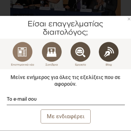
PHOTOS
×
Παρουσίαση του βιβλίου «Μερίδες: το μέγεθος
μετράει!» στο 11ο Πανελλήνιο Συνέδριο Διαιτολογίας
Διατροφής
Συνέδρια
1 λεπτό να διαβαστεί
Μείνε ενήμερος για όλες τις εξελίξεις που σε
αφορούν.