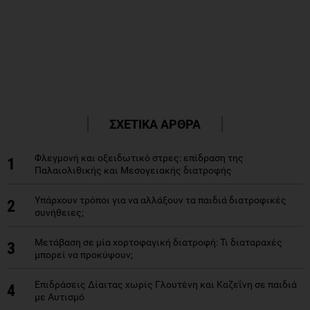
ΣΧΕΤΙΚΑ ΑΡΘΡΑ
Φλεγμονή και οξειδωτικό στρες: επίδραση της
1
Παλαιολιθικής και Μεσογειακής διατροφής
Υπάρχουν τρόποι για να αλλάξουν τα παιδιά διατροφικές
2
συνήθειες;
Μετάβαση σε μία χορτοφαγική διατροφή: Τι διαταραχές
3
μπορεί να προκύψουν;
Επιδράσεις Δίαιτας χωρίς Γλουτένη και Καζεΐνη σε παιδιά
4
με Aυτισμό