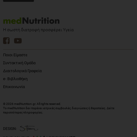
Η σωστή διατροφή προσφέρει Υγεία
Ποιοι Είμαστε
Συντακτική Ομάδα
Διαιτολογικά Γραφεία
e- Βιβλιοθήκη
Επικοινωνία
© 2026 medNutrition.gr. All rights reserved.
Το medNutrition δεν παρέχει ιατρικές συμβουλές, διαγνώσεις ή θεραπείες.
Δείτε
περισσότερες πληροφορίες
.
DESIGN: