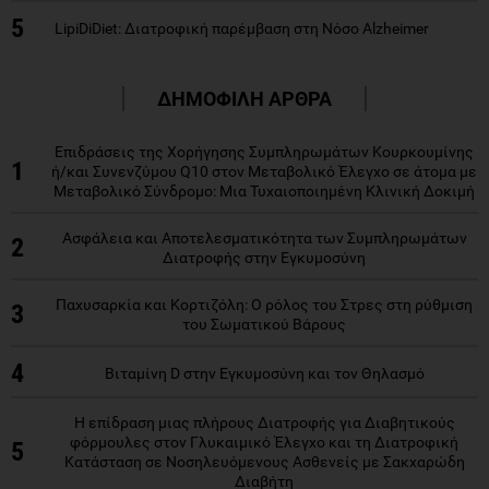
5
LipiDiDiet: Διατροφική παρέμβαση στη Νόσο Alzheimer
ΔΗΜΟΦΙΛΗ ΑΡΘΡΑ
Επιδράσεις της Χορήγησης Συμπληρωμάτων Κουρκουμίνης
1
ή/και Συνενζύμου Q10 στον Μεταβολικό Έλεγχο σε άτομα με
Μεταβολικό Σύνδρομο: Μια Τυχαιοποιημένη Κλινική Δοκιμή
Ασφάλεια και Αποτελεσματικότητα των Συμπληρωμάτων
2
Διατροφής στην Εγκυμοσύνη
Παχυσαρκία και Κορτιζόλη: Ο ρόλος του Στρες στη ρύθμιση
3
του Σωματικού Βάρους
4
Βιταμίνη D στην Εγκυμοσύνη και τον Θηλασμό
Η επίδραση μιας πλήρους Διατροφής για Διαβητικούς
φόρμουλες στον Γλυκαιμικό Έλεγχο και τη Διατροφική
5
Κατάσταση σε Νοσηλευόμενους Ασθενείς με Σακχαρώδη
Διαβήτη