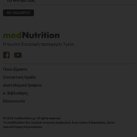
Η σωστή διατροφή προσφέρει Υγεία
Ποιοι Είμαστε
Συντακτική Ομάδα
Διαιτολογικά Γραφεία
e- Βιβλιοθήκη
Επικοινωνία
© 2026 medNutrition.gr. All rights reserved.
Το medNutrition δεν παρέχει ιατρικές συμβουλές, διαγνώσεις ή θεραπείες.
Δείτε
περισσότερες πληροφορίες
.