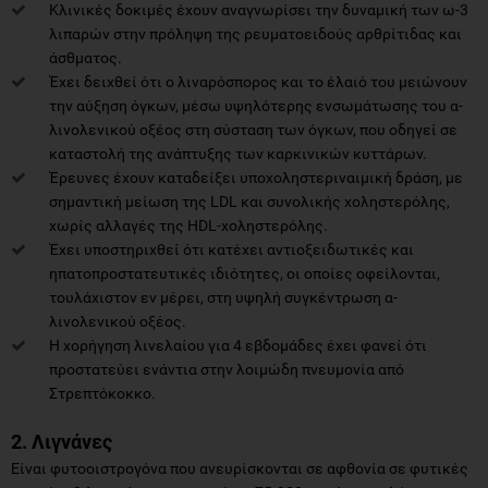
Κλινικές δοκιμές έχουν αναγνωρίσει την δυναμική των ω-3
λιπαρών στην πρόληψη της ρευματοειδούς αρθρίτιδας και
άσθματος.
Έχει δειχθεί ότι ο λιναρόσπορος και το έλαιό του μειώνουν
την αύξηση όγκων, μέσω υψηλότερης ενσωμάτωσης του α-
λινολενικού οξέος στη σύσταση των όγκων, που οδηγεί σε
καταστολή της ανάπτυξης των καρκινικών κυττάρων.
Έρευνες έχουν καταδείξει υποχοληστεριναιμική δράση, με
σημαντική μείωση της LDL και συνολικής χοληστερόλης,
χωρίς αλλαγές της HDL-χοληστερόλης.
Έχει υποστηριχθεί ότι κατέχει αντιοξειδωτικές και
ηπατοπροστατευτικές ιδιότητες, οι οποίες οφείλονται,
τουλάχιστον εν μέρει, στη υψηλή συγκέντρωση α-
λινολενικού οξέος.
Η χορήγηση λινελαίου για 4 εβδομάδες έχει φανεί ότι
προστατεύει ενάντια στην λοιμώδη πνευμονία από
Στρεπτόκοκκο.
2. Λιγνάνες
Είναι φυτοοιστρογόνα που ανευρίσκονται σε αφθονία σε φυτικές