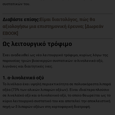
συστατικών του.
Διαβάστε επίσης:
Είμαι διαιτολόγος, πώς θα
αξιολογήσω μια επιστημονική έρευνα; [Δωρεάν
EBOOK]
Ως λειτουργικό τρόφιμο
Έχει αναδειχθεί ως νέο λειτουργικό τρόφιμο, κυρίως λόγω της
παρουσίας τριών βιοενεργών συστατικών: α-λινολενικό οξύ,
λιγνάνες και διαιτητικές ίνες.
1. α-λινολενικό οξύ
Το λινέλαιο έχει υψηλή περιεκτικότητα σε πολυακόρεστα λιπαρά
οξέα (73% των ολικών λιπαρών οξέων). Είναι ιδιαίτερα πλούσιο
σε λινελαϊκό οξύ και α-λινολενικό οξύ, το οποίο θεωρείται ως το
κύριο λειτουργικό συστατικό του και αποτελεί την αποκλειστική
πηγή ω-3 λιπαρών οξέων στη χορτοφαγική διατροφή.