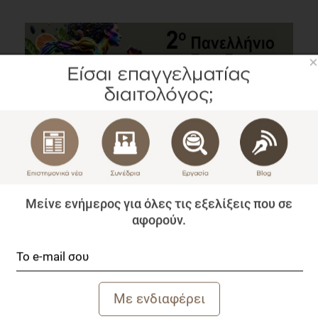
×
Δρ. Κωνσταντίνος Ξένος: Το μαγνήσιο και ο ρόλος του
στην ανάγκη αναπλήρωσης του οργανισμού
Μείνε ενήμερος για όλες τις εξελίξεις που σε
Blog
αφορούν.
1 λεπτό να διαβαστεί