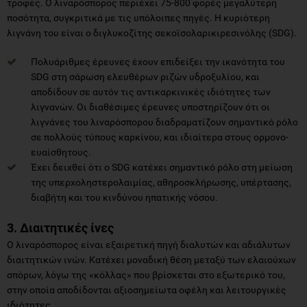
τροφές. Ο λιναρόσπορος περιέχει 75-800 φορές μεγαλύτερη
ποσότητα, συγκριτικά με τις υπόλοιπες πηγές. Η κυριότερη
λιγνάνη του είναι ο διγλυκοζίτης σεκοϊσολαρικιρεσινόλης (SDG).
Πολυάριθμες έρευνες έχουν επιδείξει την ικανότητα του
SDG στη σάρωση ελευθέρων ριζών υδροξυλίου, και
αποδίδουν σε αυτόν τις αντικαρκινικές ιδιότητες των
λιγνανών. Οι διαθέσιμες έρευνες υποστηρίζουν ότι οι
λιγνάνες του λιναρόσπορου διαδραματίζουν σημαντικό ρόλο
σε πολλούς τύπους καρκίνου, και ιδιαίτερα στους ορμονο-
ευαίσθητους.
Έχει δειχθεί ότι ο SDG κατέχει σημαντικό ρόλο στη μείωση
της υπερχοληστερολαιμίας, αθηροσκλήρωσης, υπέρτασης,
διαβήτη και του κινδύνου ηπατικής νόσου.
3. Διαιτητικές ίνες
Ο λιναρόσπορος είναι εξαιρετική πηγή διαλυτών και αδιάλυτων
διαιτητικών ινών. Κατέχει μοναδική θέση μεταξύ των ελαιούχων
σπόρων, λόγω της «κόλλας» που βρίσκεται στο εξωτερικό του,
στην οποία αποδίδονται αξιοσημείωτα οφέλη και λειτουργικές
ιδιότητες.