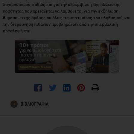
λιναρόσπορου, καθώς και για την εξακρίβωση της ελάχιστης
ποσότητας που χρειάζεται να λαμβάνεται για την εκδήλωση
θεραπευτικής δράσης σε όλες τις υπο-ομάδες του πληθυσμού, και
την διερεύνηση πιθανών προβλημάτων από την υπερβολική
πρόσληψή του.
ΒΙΒΛΙΟΓΡΑΦΙΑ
Kajla P, Sharma A, Sood DR. Flaxseed—a potential functional
food source. J Food Sci Technol. 2015 Apr; 52(4): 1857–
1871. doi:10.1007/s13197-014-1293-y