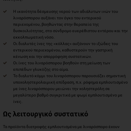
Η ικανότητα δέσμευσης νερού των αδιάλυτων ινών του
λιναρόσπορου αυξάνει τον όγκο του εντερικού
περιεχομένου, βοηθώντας στην θεραπεία της
δυσκοιλιότητας, στο σύνδρομο ευερέθιστου εντέρου και την
εκκολπωματική νόσο.
Οι διαλυτές ίνες της «κόλλας» αυξάνουν το ιξώδες του
εντερικού περιεχομένου, καθυστερούν την γαστρική
κένωση και την απορρόφηση συστατικών.
Οι ίνες του λιναρόσπορου βοηθούν στη μείωση των
επιπέδων γλυκόζης στο αίμα.
Το διαλυτό κόμμι του λιναρόσπορου παρουσιάζει σημαντική
υποχοληστερολαιμική επίδραση, π.χ. ρόφημα εμπλουτισμένο
με ίνες λιναρόσπορου μειώνει την χοληστερόλη σε
μεγαλύτερο βαθμό συγκριτικά με ψωμί εμπλουτισμένο με
ίνες.
Ως λειτουργικό συστατικό
Τα προϊόντα διατροφής εμπλουτισμένα με λιναρόσπορο έχουν