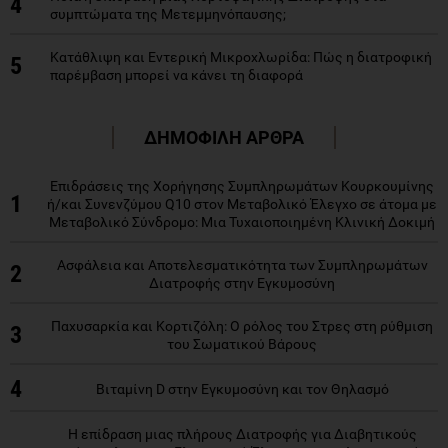
4
συμπτώματα της Μετεμμηνόπαυσης;
Κατάθλιψη και Εντερική Μικροχλωρίδα: Πώς η διατροφική
5
παρέμβαση μπορεί να κάνει τη διαφορά
ΔΗΜΟΦΙΛΗ ΑΡΘΡΑ
Επιδράσεις της Χορήγησης Συμπληρωμάτων Κουρκουμίνης
1
ή/και Συνενζύμου Q10 στον Μεταβολικό Έλεγχο σε άτομα με
Μεταβολικό Σύνδρομο: Μια Τυχαιοποιημένη Κλινική Δοκιμή
Ασφάλεια και Αποτελεσματικότητα των Συμπληρωμάτων
2
Διατροφής στην Εγκυμοσύνη
Παχυσαρκία και Κορτιζόλη: Ο ρόλος του Στρες στη ρύθμιση
3
του Σωματικού Βάρους
4
Βιταμίνη D στην Εγκυμοσύνη και τον Θηλασμό
Η επίδραση μιας πλήρους Διατροφής για Διαβητικούς