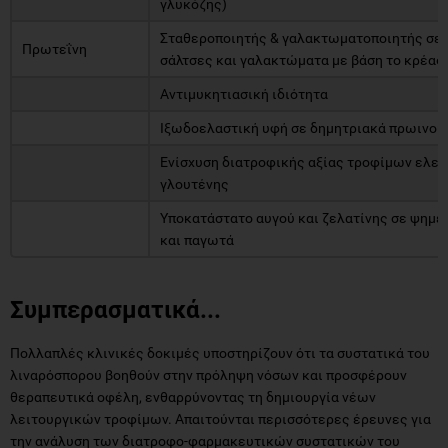
γλυκόζης)
Σταθεροποιητής & γαλακτωματοποιητής σε 
Πρωτεΐνη
σάλτσες και γαλακτώματα με βάση το κρέας
Αντιμυκητιασική ιδιότητα
Ιξωδοελαστική υφή σε δημητριακά πρωινού 
Ενίσχυση διατροφικής αξίας τροφίμων ελε
γλουτένης
Υποκατάστατο αυγού και ζελατίνης σε ψημέ
και παγωτά
Συμπερασματικά...
Πολλαπλές κλινικές δοκιμές υποστηρίζουν ότι τα συστατικά του
λιναρόσπορου βοηθούν στην πρόληψη νόσων και προσφέρουν
θεραπευτικά οφέλη, ενθαρρύνοντας τη δημιουργία νέων
λειτουργικών τροφίμων. Απαιτούνται περισσότερες έρευνες για
την ανάλυση των διατροφο-φαρμακευτικών συστατικών του