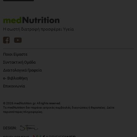
Η σωστή διατροφή προσφέρει Υγεία
Ποιοι Είμαστε
Συντακτική Ομάδα
Διαιτολογικά Γραφεία
e- Βιβλιοθήκη
Επικοινωνία
© 2026 medNutrition.gr. All rights reserved.
Το medNutrition δεν παρέχει ιατρικές συμβουλές, διαγνώσεις ή θεραπείες.
Δείτε
περισσότερες πληροφορίες
.
DESIGN: