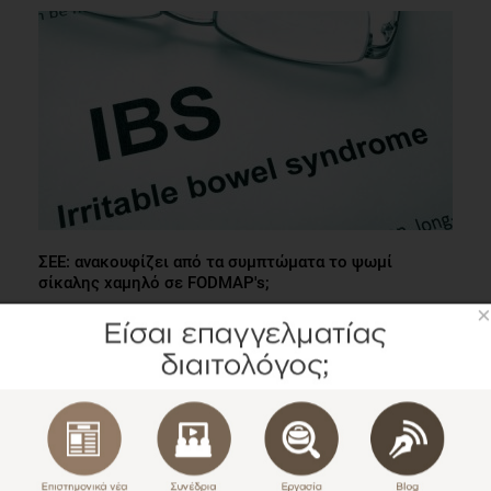
ΣΕΕ: ανακουφίζει από τα συμπτώματα το ψωμί
σίκαλης χαμηλό σε FODMAP's;
×
Επιστημονικά Νέα
1 λεπτό να διαβαστεί