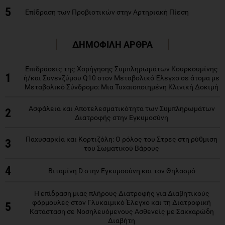
5
Επίδραση των Προβιοτικών στην Αρτηριακή Πίεση
ΔΗΜΟΦΙΛΗ ΑΡΘΡΑ
Επιδράσεις της Χορήγησης Συμπληρωμάτων Κουρκουμίνης
1
ή/και Συνενζύμου Q10 στον Μεταβολικό Έλεγχο σε άτομα με
Μεταβολικό Σύνδρομο: Μια Τυχαιοποιημένη Κλινική Δοκιμή
Ασφάλεια και Αποτελεσματικότητα των Συμπληρωμάτων
2
Διατροφής στην Εγκυμοσύνη
Παχυσαρκία και Κορτιζόλη: Ο ρόλος του Στρες στη ρύθμιση
3
του Σωματικού Βάρους
4
Βιταμίνη D στην Εγκυμοσύνη και τον Θηλασμό
Η επίδραση μιας πλήρους Διατροφής για Διαβητικούς
φόρμουλες στον Γλυκαιμικό Έλεγχο και τη Διατροφική
5
Κατάσταση σε Νοσηλευόμενους Ασθενείς με Σακχαρώδη
Διαβήτη