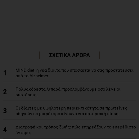
ΣΧΕΤΙΚΑ ΑΡΘΡΑ
MIND diet: η νέα δίαιτα που υπόσχεται να σας προστατεύσει
1
από το Alzheimer
Πολυακόρεστα λιπαρά: προσλαμβάνουμε όσο λένε οι
2
συστάσεις;
Οι δίαιτες με υψηλότερη περιεκτικότητα σε πρωτεΐνες
3
οδηγούν σε μικρότερο κίνδυνο για αρτηριακή πίεση
Διατροφή και τρόπος ζωής: πώς επηρεάζουν το ευερέθιστο
4
έντερο;