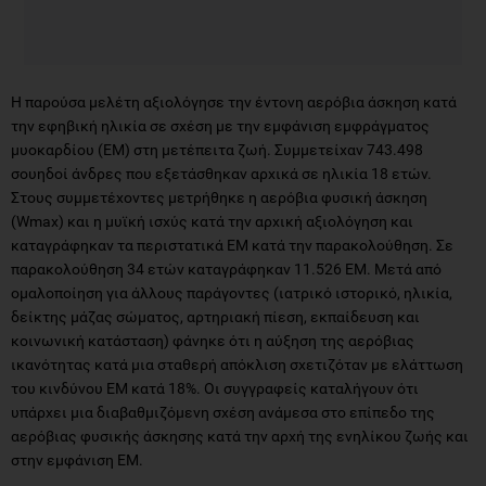
Η παρούσα μελέτη αξιολόγησε την έντονη αερόβια άσκηση κατά
την εφηβική ηλικία σε σχέση με την εμφάνιση εμφράγματος
μυοκαρδίου (ΕΜ) στη μετέπειτα ζωή. Συμμετείχαν 743.498
σουηδοί άνδρες που εξετάσθηκαν αρχικά σε ηλικία 18 ετών.
Στους συμμετέχοντες μετρήθηκε η αερόβια φυσική άσκηση
(Wmax) και η μυϊκή ισχύς κατά την αρχική αξιολόγηση και
καταγράφηκαν τα περιστατικά ΕΜ κατά την παρακολούθηση. Σε
παρακολούθηση 34 ετών καταγράφηκαν 11.526 ΕΜ. Μετά από
ομαλοποίηση για άλλους παράγοντες (ιατρικό ιστορικό, ηλικία,
δείκτης μάζας σώματος, αρτηριακή πίεση, εκπαίδευση και
κοινωνική κατάσταση) φάνηκε ότι η αύξηση της αερόβιας
ικανότητας κατά μια σταθερή απόκλιση σχετιζόταν με ελάττωση
του κινδύνου ΕΜ κατά 18%. Οι συγγραφείς καταλήγουν ότι
υπάρχει μια διαβαθμιζόμενη σχέση ανάμεσα στο επίπεδο της
αερόβιας φυσικής άσκησης κατά την αρχή της ενηλίκου ζωής και
στην εμφάνιση ΕΜ.